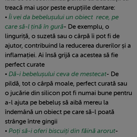
treacă mai ușor peste erupțiile dentare:
•
Îi vei da bebelușului un obiect rece, pe
care să-l țină în gură
- De exemplu, o
linguriță, o suzetă sau o cârpă îi pot fi de
ajutor, contribuind la reducerea durerilor și a
inflamației. Ai însă grijă ca acestea să fie
perfect curate
•
Dă-i bebelușului ceva de mestecat
- De
pildă, tot o cârpă moale, perfect curată sau
o jucărie din silicon pot fi numai bune pentru
a-l ajuta pe bebeluș să aibă mereu la
îndemână un obiect pe care să-l poată
strânge între gingii
•
Poți să-i oferi biscuiți din făină arorut
-