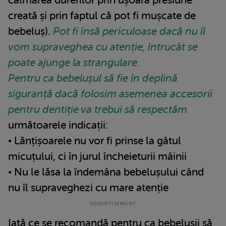
calmarea durerilor prin ușoara presiune
creată și prin faptul că pot fi mușcate de
bebeluș).
Pot fi însă periculoase dacă nu îl
vom supraveghea cu atenție, întrucât se
poate ajunge la strangulare.
Pentru ca bebelușul să fie în deplină
siguranță dacă folosim asemenea accesorii
pentru dentiție va trebui să respectăm
următoarele indicații:
• Lănțișoarele nu vor fi prinse la gâtul
micuțului, ci în jurul încheieturii mâinii
• Nu le lăsa la îndemâna bebelușului când
nu îl supraveghezi cu mare atenție
Iată ce se recomandă pentru ca bebelușii să