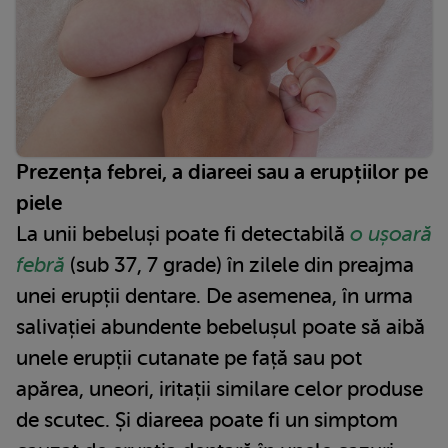
Prezența febrei, a diareei sau a erupțiilor pe
piele
La unii bebeluși poate fi detectabilă
o ușoară
febră
(sub 37, 7 grade) în zilele din preajma
unei erupții dentare. De asemenea, în urma
salivației abundente bebelușul poate să aibă
unele erupții cutanate pe față sau pot
apărea, uneori, iritații similare celor produse
de scutec. Și diareea poate fi un simptom