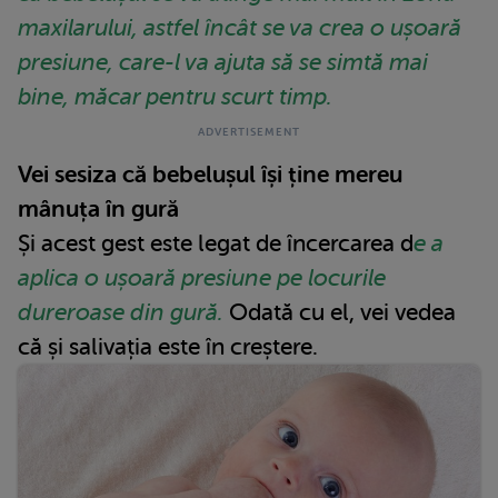
maxilarului, astfel încât se va crea o ușoară
presiune, care-l va ajuta să se simtă mai
bine, măcar pentru scurt timp.
Vei sesiza că bebelușul își ține mereu
mânuța în gură
Și acest gest este legat de încercarea d
e a
aplica o ușoară presiune pe locurile
dureroase din gură.
Odată cu el, vei vedea
că și salivația este în creștere.