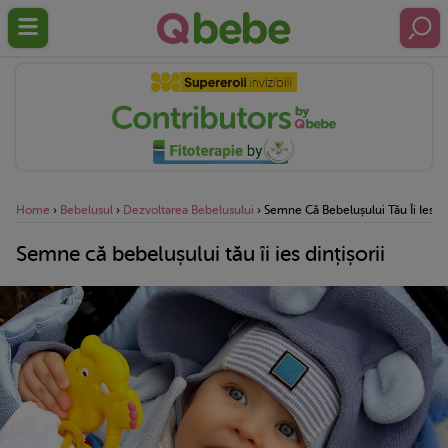
Home
›
Bebelusul
›
Dezvoltarea Bebelusului
›
Semne Că Bebelușului Tău Îi Ies Di
Semne că bebelușului tău îi ies dințișorii