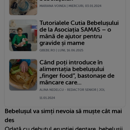
MARIANA VOINEA | MIERCURI, 03.01.2024
Tutorialele Cutia Bebelușului
de la Asociația SAMAS – o
mână de ajutor pentru
gravide și mame
QBEBE.RO | LUNI, 16.06.2025
Când poți introduce în
alimentația bebelușului
„finger food”, bastonașe de
mâncare care...
ALINA NEDELCU - REDACTOR SENIOR | JOI,
11.01.2024
Bebelușul va simți nevoia să muște cât mai
des
Odată cu debutul erupției dentare, bebelușii