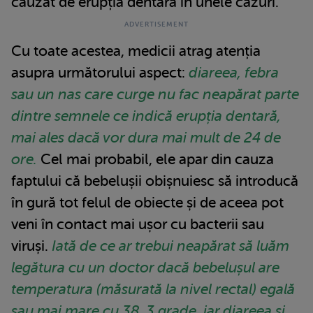
cauzat de erupția dentară în unele cazuri.
Cu toate acestea, medicii atrag atenția
asupra următorului aspect:
diareea, febra
sau un nas care curge nu fac neapărat parte
dintre semnele ce indică erupția dentară,
mai ales dacă vor dura mai mult de 24 de
ore.
Cel mai probabil, ele apar din cauza
faptului că bebelușii obișnuiesc să introducă
în gură tot felul de obiecte și de aceea pot
veni în contact mai ușor cu bacterii sau
viruși.
Iată de ce ar trebui neapărat să luăm
legătura cu un doctor dacă bebelușul are
temperatura (măsurată la nivel rectal) egală
sau mai mare cu 38, 3 grade, iar diareea și