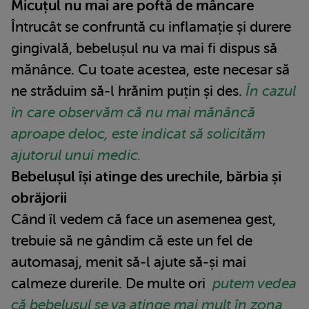
Micuțul nu mai are poftă de mâncare
Întrucât se confruntă cu inflamație și durere
gingivală, bebelușul nu va mai fi dispus să
mănânce. Cu toate acestea, este necesar să
ne străduim să-l hrănim puțin și des.
În cazul
în care observăm că nu mai mănâncă
aproape deloc, este indicat să solicităm
ajutorul unui medic.
Bebelușul își atinge des urechile, bărbia și
obrăjorii
Când îl vedem că face un asemenea gest,
trebuie să ne gândim că este un fel de
automasaj, menit să-l ajute să-și mai
calmeze durerile. De multe ori
putem vedea
că bebelușul se va atinge mai mult în zona