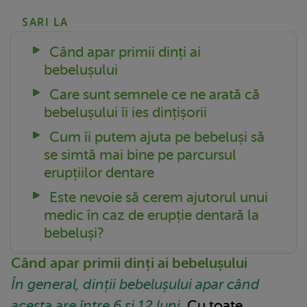
SARI LA
Când apar primii dinți ai
bebelușului
Care sunt semnele ce ne arată că
bebelușului îi ies dințișorii
Cum îi putem ajuta pe bebeluși să
se simtă mai bine pe parcursul
erupțiilor dentare
Este nevoie să cerem ajutorul unui
medic în caz de erupție dentară la
bebeluși?
Când apar primii dinți ai bebelușului
În general, dinții bebelușului apar când
acesta are între 6 și 12 luni
. Cu toate