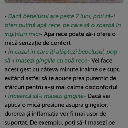
•
Dacă bebelușul are peste 7 luni, poți să-i
oferi puțină apă rece, pe care să o soarbă în
îngițituri mici
- Apa rece poate să-i ofere o
mică senzație de confort
•
În cazul în care îți alăptezi bebelușul, poți
să-i masezi gingiile cu apă rece
- Vei face
acest gest cu câteva minute înainte de supt,
evitând astfel să te apuce prea puternic de
sfârcuri pentru a-și mai calma disconfortul
•
Încearcă să-i masezi gingiile-
Dacă vei
aplica o mică presiune asupra gingiilor,
durerea și inflamația vor fi mai ușor de
suportat. De exemplu, poți să-l masezi pe