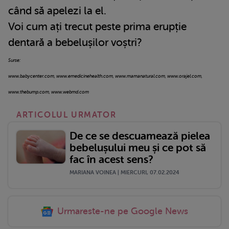
când să apelezi la el.
Voi cum ați trecut peste prima erupție
dentară a bebelușilor voștri?
Surse:
www.babycenter.com, www.emedicinehealth.com, www.mamanatural.com, www.orajel.com,
www.thebump.com, www.webmd.com
ARTICOLUL URMATOR
De ce se descuamează pielea
bebelușului meu și ce pot să
fac în acest sens?
MARIANA VOINEA | MIERCURI, 07.02.2024
Urmareste-ne pe Google News