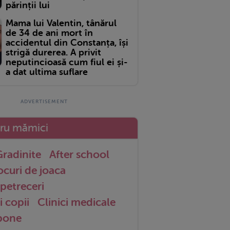
părinții lui
Mama lui Valentin, tânărul
de 34 de ani mort în
accidentul din Constanța, își
strigă durerea. A privit
neputincioasă cum fiul ei și-
a dat ultima suflare
tru mămici
radinite
After school
ocuri de joaca
petreceri
i copii
Clinici medicale
 bone