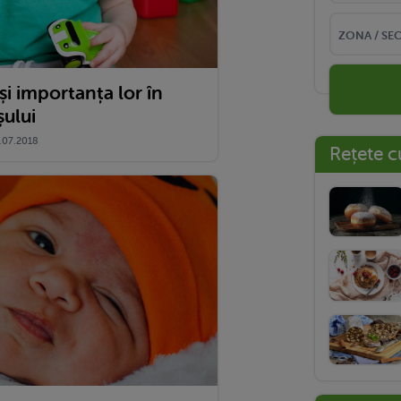
 și importanța lor în
șului
.07.2018
Rețete c