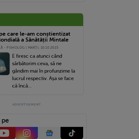
 pe care le-am conștientizat
ondială a Sănătății Mintale
 - PSIHOLOG | MARŢI, 10.10.2023
E firesc ca atunci când
sărbătorim ceva, să ne
gândim mai în profunzime la
lucrul respectiv. Așa se face
că încă...
 pe