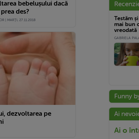
ltarea bebelușului dacă
Recenzi
 prea des?
Testăm și
R | MARŢI, 27.11.2018
mai bun c
vreodată
GABRIELA PALA
Funny b
ui, dezvoltarea pe
Ai nevoi
ni
Ai o în