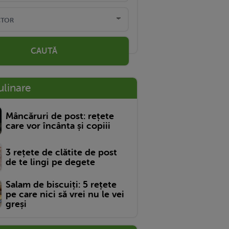
CAUTĂ
ulinare
Mâncăruri de post: rețete
care vor încânta și copiii
3 rețete de clătite de post
de te lingi pe degete
Salam de biscuiți: 5 rețete
pe care nici să vrei nu le vei
greși