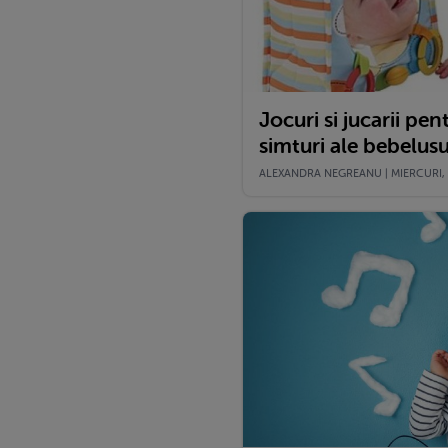
Jocuri si jucarii pe
simturi ale bebelusu
ALEXANDRA NEGREANU | MIERCURI, 3