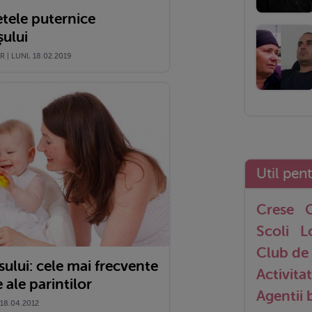
tele puternice
șului
| LUNI, 18.02.2019
Util pen
Crese
G
Scoli
L
Club de 
ului: cele mai frecvente
Activitat
ale parintilor
Agentii
18.04.2012