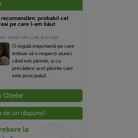
e
 recomandăm: probabil cel
eai pe care l-am băut
DI - REDACTOR | LUNI, 15.07.2019
O regulă importantă pe care
trebuie să o respecți atunci
când ești părinte, și cu
precădere acel părinte care
este principalul...
y Qbebe
e de un răspuns?
trebare la