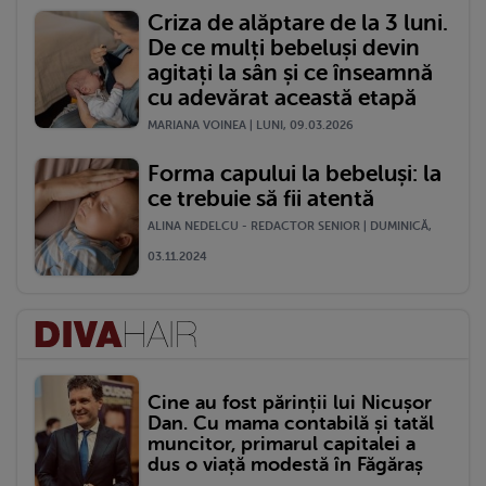
Criza de alăptare de la 3 luni.
De ce mulți bebeluși devin
agitați la sân și ce înseamnă
cu adevărat această etapă
MARIANA VOINEA | LUNI, 09.03.2026
Forma capului la bebeluși: la
ce trebuie să fii atentă
ALINA NEDELCU - REDACTOR SENIOR | DUMINICĂ,
03.11.2024
Cine au fost părinții lui Nicușor
Dan. Cu mama contabilă și tatăl
muncitor, primarul capitalei a
dus o viață modestă în Făgăraș