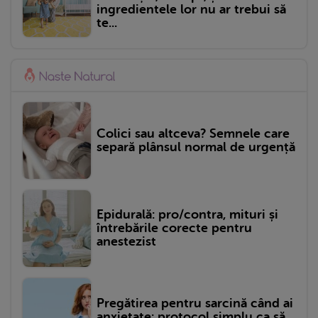
ingredientele lor nu ar trebui să
te...
Colici sau altceva? Semnele care
separă plânsul normal de urgență
Epidurală: pro/contra, mituri și
întrebările corecte pentru
anestezist
Pregătirea pentru sarcină când ai
anxietate: protocol simplu ca să