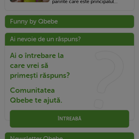
părinte care este principalul...
Funny by Qbebe
Ai nevoie de un răspuns?
Ai o întrebare la
care vrei să
primești răspuns?
Comunitatea
Qbebe te ajută.
ÎNTREABĂ
Newsletter Qbebe