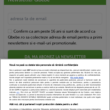
Confirm ca am peste 16 ani si sunt de acord ca
Qbebe.ro sa colecteze adresa de email pentru a primi
newslettere si e-mail-uri promotionale.
DA, MA ABONEZ LA NEWSLETTER
Nouă ne pasă ca datele tale personale să rămână confidențiale
Noi și partenerii noștri
1017
stocăm și/sau accesăm informații pe dispozitivul dvs., precum identificatorii cookie unici
pentru prelucrarea datelor cu caracter personal. Puteți accepta sau gestiona preferințele dvs. făcând clic mai jos,
respectiv vă puteți opune utilizării unui interes legitim în orice moment pe pagina cu politica de confidențialitate.
Aceste alegeri vor fi raportate partenerilor noștri și nu vă vor afecta navigarea.
Mai multe detalii
Noi si partenerii nostri (retelele de socializare si agentiile de publicitate partenere, precum si furnizorii nostri de
servicii de date analitice) prelucram date pentru a permite website-ului sa functioneze, pentru a personaliza
continutul si anunturile publicitare afisate in functie de interesele si/sau profilul dvs., pentru a va oferi functionalitati
aferente retelelor de socializare si pentru a analiza traficul pe website. Beneficiati de drepturile prevazute de art. 15-
22 din GDPR in legatura cu prelucrarea datelor cu caracter personal. Aceste drepturi pot fi exercitate prin modalitatea
indicata
aici
. Prin click pe “ACCEPT TOATE”, acceptati folosirea tuturor Tehnologiilor de tip Cookie, care implica
inclusiv acceptul dvs. cu privire la stocarea/accesarea informatiilor de catre Vendor-ii cu care colaboram. Prin click
Echipa Editoriala
Newsletter
Contact
pe “VREAU SA MODIFIC SETARILE INDIVIDUAL” puteti schimba preferintele in mod individual, mai putin cele legate
de cookie strict necesare pentru functionarea website-ului.
Atât noi, cât și partenerii noștri prelucrăm datele pentru a oferi:
Cariere
Cookies
Politica de confidentialitate
Dezvoltarea și îmbunătățirea serviciilor. Măsurarea performanței reclamelor. Stocarea și/sau accesarea informațiilor