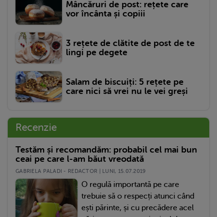
Mâncăruri de post: rețete care
vor încânta și copiii
3 rețete de clătite de post de te
lingi pe degete
Salam de biscuiți: 5 rețete pe
care nici să vrei nu le vei greși
Recenzie
Testăm și recomandăm: probabil cel mai bun
ceai pe care l-am băut vreodată
GABRIELA PALADI - REDACTOR | LUNI, 15.07.2019
O regulă importantă pe care
trebuie să o respecți atunci când
ești părinte, și cu precădere acel