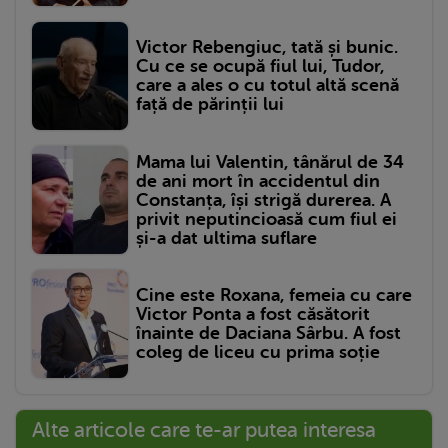
Victor Rebengiuc, tată și bunic.
Cu ce se ocupă fiul lui, Tudor,
care a ales o cu totul altă scenă
față de părinții lui
Mama lui Valentin, tânărul de 34
de ani mort în accidentul din
Constanța, își strigă durerea. A
privit neputincioasă cum fiul ei
și-a dat ultima suflare
Cine este Roxana, femeia cu care
Victor Ponta a fost căsătorit
înainte de Daciana Sârbu. A fost
coleg de liceu cu prima soție
Alte articole care te-ar putea interesa