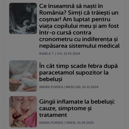
Ce înseamnă să naști în
România? Simți că trăiești un
coșmar! Am luptat pentru
viața copilului meu și am fost
într-o cursă contra
cronometru cu indiferența și
nepăsarea sistemului medical
BIANCA T. | JOI, 23.05.2024
În cât timp scade febra după
paracetamol supozitor la
bebeluși
ANDRA PURDEA | MIERCURI, 24.01.2024
Gingii inflamate la bebeluși:
cauze, simptome și
tratament
ANDRA PURDEA | VINERI, 01.08.2025