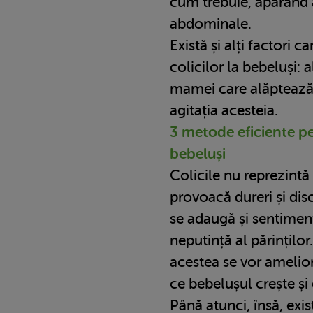
cum trebuie, apărând 
abdominale.
Există și alți factori c
colicilor la bebeluși: 
mamei care alăptează
agitația acesteia.
3 metode eficiente pe
bebeluși
Colicile nu reprezintă
provoacă dureri și dis
se adaugă și sentiment
neputință al părințilo
acestea se vor amelior
ce bebelușul crește și
Până atunci, însă, ex