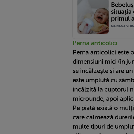
Bebelușu
situația
primul 
MARIANA VOINE
Perna anticolici
Perna anticolici este 
dimensiuni mici (în ju
se încălzește și are u
este umplută cu sâmbu
încălzită la cuptorul 
microunde, apoi aplic
Pe piață există o mulț
care calmează dureril
multe tipuri de umplut