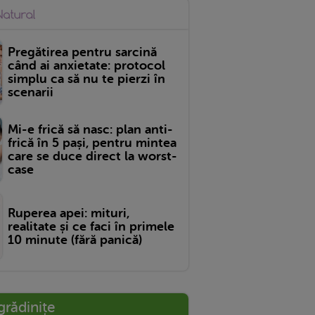
Pregătirea pentru sarcină
când ai anxietate: protocol
simplu ca să nu te pierzi în
scenarii
Mi-e frică să nasc: plan anti-
frică în 5 pași, pentru mintea
care se duce direct la worst-
case
Ruperea apei: mituri,
realitate și ce faci în primele
10 minute (fără panică)
grădinițe