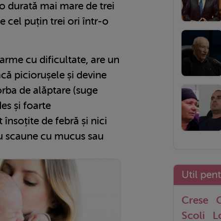
o durată mai mare de trei
e cel puțin trei ori într-o
arme cu dificultate, are un
eacă piciorușele și devine
rba de alăptare (suge
des și foarte
 însoțite de febră și nici
sau scaune cu mucus sau
Util pen
Crese
G
Scoli
L