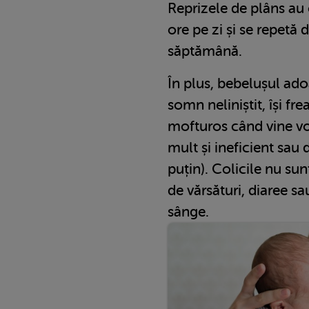
Reprizele de plâns au 
ore pe zi și se repetă d
săptămână.
În plus, bebelușul ado
somn neliniștit, își fr
mofturos când vine vo
mult și ineficient sau 
puțin). Colicile nu sunt
de vărsături, diaree 
sânge.