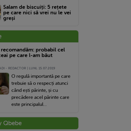
Salam de biscuiți: 5 rețete
pe care nici să vrei nu le vei
greși
e
 recomandăm: probabil cel
eai pe care l-am băut
DI - REDACTOR | LUNI, 15.07.2019
O regulă importantă pe care
trebuie să o respecți atunci
când ești părinte, și cu
precădere acel părinte care
este principalul...
y Qbebe