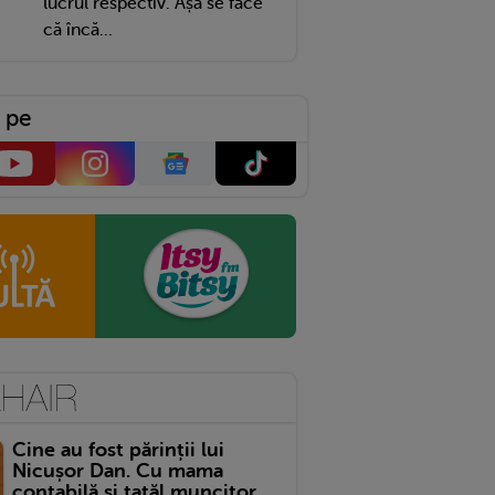
lucrul respectiv. Așa se face
că încă...
 pe
Cine au fost părinții lui
Nicușor Dan. Cu mama
contabilă și tatăl muncitor,