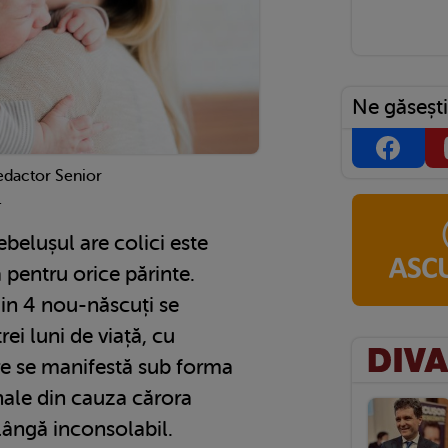
Ne găsești
edactor Senior
1
ebelușul are colici este
ă pentru orice părinte.
 din 4 nou-născuți se
rei luni de viață, cu
are se manifestă sub forma
le din cauza cărora
lângă inconsolabil.