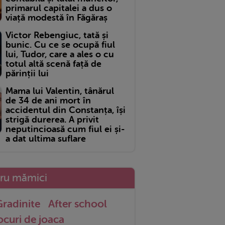
primarul capitalei a dus o
viață modestă în Făgăraș
Victor Rebengiuc, tată și
bunic. Cu ce se ocupă fiul
lui, Tudor, care a ales o cu
totul altă scenă față de
părinții lui
Mama lui Valentin, tânărul
de 34 de ani mort în
accidentul din Constanța, își
strigă durerea. A privit
neputincioasă cum fiul ei și-
a dat ultima suflare
tru mămici
radinite
After school
ocuri de joaca