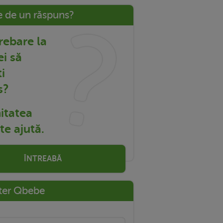
e de un răspuns?
trebare la
ei să
i
s?
tatea
e ajută.
ÎNTREABĂ
ter Qbebe