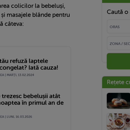
rea colicilor la bebeluși,
Caută o 
 și masajele blânde pentru
tă câteva:
tău refuză laptele
congelat? Iată cauza!
A | MARŢI, 13.02.2024
Rețete c
 trezesc bebelușii atât
noaptea în primul an de
A | LUNI, 16.03.2026