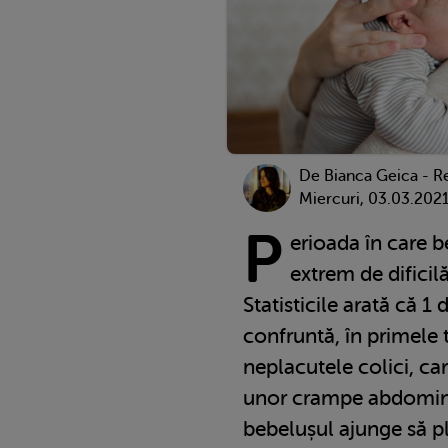
De Bianca Geica - R
Miercuri, 03.03.202
P
erioada în care b
extrem de dificil
Statisticile arată că 1
confruntă, în primele t
neplacutele colici, c
unor crampe abdomina
bebelușul ajunge să p