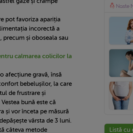
astfel gaze și crampe
are pot favoriza apariția
alimentația incorectă a
, precum și oboseala sau
ntru calmarea colicilor la
 o afecțiune gravă, însă
confort bebelușilor, la care
ul de frustrare și
r. Vestea bună este că
a și vor înceta pe măsură
 depășește vârsta de 3 luni.
Listă cu 
istă câteva metode