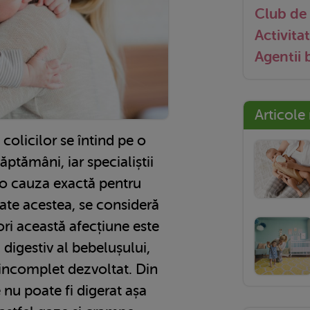
Club de 
Activitat
Agentii
Articole
olicilor se întind pe o
ăptămâni, iar specialiștii
 o cauza exactă pentru
ate acestea, se consideră
ri această afecțiune este
digestiv al bebelușului,
 incomplet dezvoltat. Din
 nu poate fi digerat așa