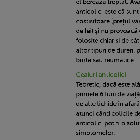
eliberează treptat. Av
anticolici este că sunt
costisitoare (prețul va
de lei) și nu provoacă 
folosite chiar și de c
altor tipuri de dureri,
burtă sau reumatice.
Ceaiuri anticolici
Teoretic, dacă este ală
primele 6 luni de viaț
de alte lichide în afar
atunci când colicile d
anticolici pot fi o so
simptomelor.