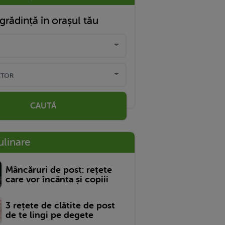
grădință în orașul tău
CAUTĂ
ulinare
Mâncăruri de post: rețete
care vor încânta și copiii
3 rețete de clătite de post
de te lingi pe degete