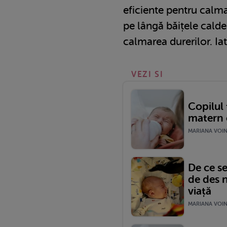
eficiente pentru calma
pe lângă băițele calde
calmarea durerilor. Ia
VEZI SI
Copilul 
matern 
MARIANA VOINE
De ce se
de des 
viață
MARIANA VOINE