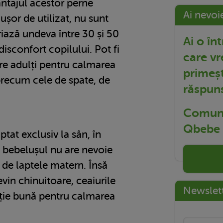
antajul acestor perne
Ai nevoi
 ușor de utilizat, nu sunt
riază undeva între 30 și 50
Ai o în
disconfort copilului. Pot fi
care vr
ătre adulți pentru calmarea
primeșt
 precum cele de spate, de
răspun
Comuni
Qbebe t
ptat exclusiv la sân, în
ă bebelușul nu are nevoie
ă de laptele matern. Însă
evin chinuitoare, ceaiurile
Newslet
luție bună pentru calmarea