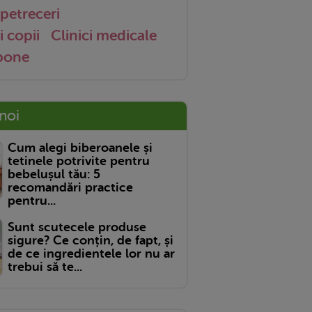
petreceri
i copii
Clinici medicale
 bone
 noi
Cum alegi biberoanele și
tetinele potrivite pentru
bebelușul tău: 5
recomandări practice
pentru...
Sunt scutecele produse
sigure? Ce conțin, de fapt, și
de ce ingredientele lor nu ar
trebui să te...