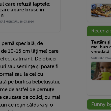
l care refuză laptele:
 care apare brusc în
an
A | MIERCURI, 18.03.2026
Recenzi
Testăm și
o pernă specială, de
mai bun c
r de 10-15 cm lăţime) care
vreodată
n efect calmant. De obicei
GABRIELA PALA
ri sau semințe și poate fi
normal sau la cel cu
ată pe burtica bebelușului.
ime de astfel de pernuțe
e cauzate de colici, cu mai
Funny b
uri ce rețin căldura și o