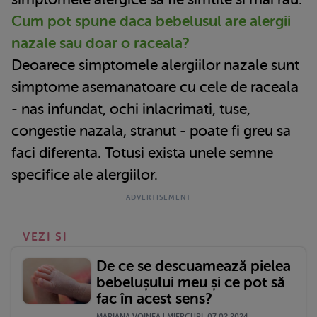
Cum pot spune daca bebelusul are alergii
nazale sau doar o raceala?
Deoarece simptomele alergiilor nazale sunt
simptome asemanatoare cu cele de raceala
- nas infundat, ochi inlacrimati, tuse,
congestie nazala, stranut - poate fi greu sa
faci diferenta. Totusi exista unele semne
specifice ale alergiilor.
VEZI SI
De ce se descuamează pielea
bebelușului meu și ce pot să
fac în acest sens?
MARIANA VOINEA | MIERCURI, 07.02.2024