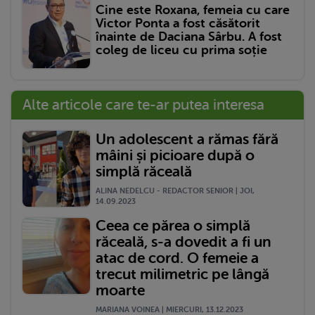
Cine este Roxana, femeia cu care
Victor Ponta a fost căsătorit
înainte de Daciana Sârbu. A fost
coleg de liceu cu prima soție
Alte articole care te-ar putea interesa
Un adolescent a rămas fără
mâini și picioare după o
simplă răceală
ALINA NEDELCU - REDACTOR SENIOR | JOI,
14.09.2023
Ceea ce părea o simplă
răceală, s-a dovedit a fi un
atac de cord. O femeie a
trecut milimetric pe lângă
moarte
MARIANA VOINEA | MIERCURI, 13.12.2023