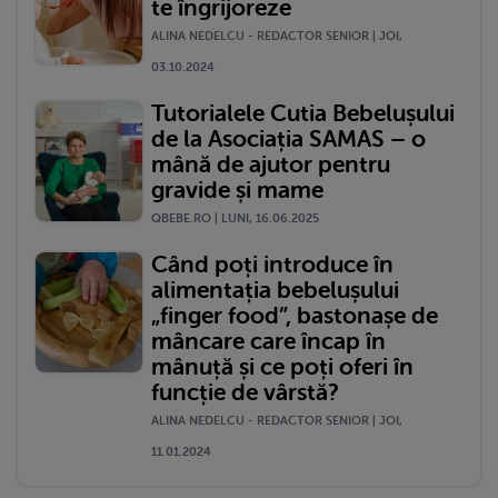
te îngrijoreze
ALINA NEDELCU - REDACTOR SENIOR | JOI,
03.10.2024
Tutorialele Cutia Bebelușului
de la Asociația SAMAS – o
mână de ajutor pentru
gravide și mame
QBEBE.RO | LUNI, 16.06.2025
Când poți introduce în
alimentația bebelușului
„finger food”, bastonașe de
mâncare care încap în
mânuță și ce poți oferi în
funcție de vârstă?
ALINA NEDELCU - REDACTOR SENIOR | JOI,
11.01.2024