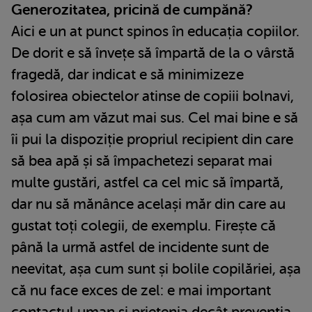
Generozitatea, pricină de cumpănă?
Aici e un at punct spinos în educația copiilor.
De dorit e să învețe să împartă de la o vârstă
fragedă, dar indicat e să minimizeze
folosirea obiectelor atinse de copiii bolnavi,
așa cum am văzut mai sus. Cel mai bine e să
îi pui la dispoziție propriul recipient din care
să bea apă și să împachetezi separat mai
multe gustări, astfel ca cel mic să împartă,
dar nu să mănânce același măr din care au
gustat toți colegii, de exemplu. Firește că
până la urmă astfel de incidente sunt de
neevitat, așa cum sunt și bolile copilăriei, așa
că nu face exces de zel: e mai important
contactul uman și prietenia decât prevenția