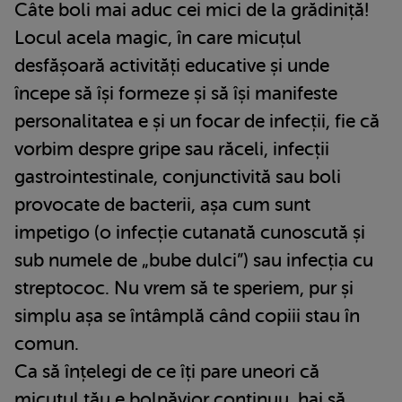
Câte boli mai aduc cei mici de la grădiniță!
Locul acela magic, în care micuțul
desfășoară activități educative și unde
începe să își formeze și să își manifeste
personalitatea e și un focar de infecții, fie că
vorbim despre gripe sau răceli, infecții
gastrointestinale, conjunctivită sau boli
provocate de bacterii, așa cum sunt
impetigo (o infecție cutanată cunoscută și
sub numele de „bube dulci”) sau infecția cu
streptococ. Nu vrem să te speriem, pur și
simplu așa se întâmplă când copiii stau în
comun.
Ca să înțelegi de ce îți pare uneori că
micuțul tău e bolnăvior continuu, hai să