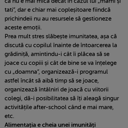
că nu e mai mică decât în cazul lui „mami și
tati”, dar e chiar mai copleșitoare fiindcă
prichindeii nu au resursele să gestioneze
aceste emoții.
Prea mult stres slăbește imunitatea, așa că
discută cu copilul înainte de întoarcerea la
grădiniță, amintindu-i cât îi plăcea să se
joace cu copiii și cât de bine se va înțelege
cu „doamna”, organizează-i programul
astfel încât să aibă timp să se joace,
organizează întâlniri de joacă cu viitorii
colegi, dă-i posibilitatea să îți aleagă singur
activitățile after-school când e mai mare,
etc.
Alimentația e cheia unei imunități