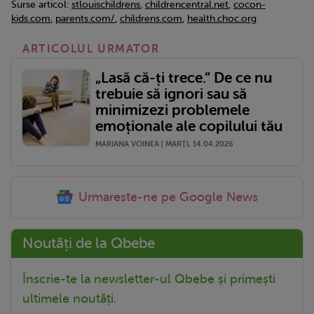
Surse articol:
stlouischildrens
,
childrencentral.net
,
cocon-
kids.com
,
parents.com/
,
childrens.com
,
health.choc.org
ARTICOLUL URMATOR
„Lasă că-ți trece.” De ce nu
trebuie să ignori sau să
minimizezi problemele
emoționale ale copilului tău
MARIANA VOINEA | MARŢI, 14.04.2026
Urmareste-ne pe Google News
Noutăți de la Qbebe
Înscrie-te la newsletter-ul Qbebe și primești
ultimele noutăți.