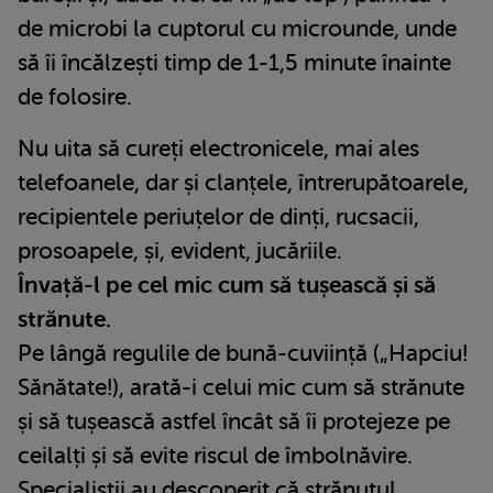
de microbi la cuptorul cu microunde, unde
să îi încălzești timp de 1-1,5 minute înainte
de folosire.
Nu uita să cureți electronicele, mai ales
telefoanele, dar și clanțele, întrerupătoarele,
recipientele periuțelor de dinți, rucsacii,
prosoapele, și, evident, jucăriile.
Învață-l pe cel mic cum să tușească și să
strănute.
Pe lângă regulile de bună-cuviință („Hapciu!
Sănătate!), arată-i celui mic cum să strănute
și să tușească astfel încât să îi protejeze pe
ceilalți și să evite riscul de îmbolnăvire.
Specialiștii au descoperit că strănutul