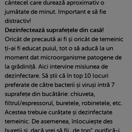
cântecel care durează aproximativ o
jumătate de minut. Important e să fie
distractiv!
Dezinfectează suprafețele din casă!
Oricât de precaută ai fi și oricât de temeinic
ți-ai fi educat puiul, tot o să aducă la un
moment dat microorganisme patogene de
la grădiniță. Aici intervine misiunea de
dezinfectare. Să știi că în top 10 locuri
preferate de către bacterii și viruși intră 7
suprafețe din bucătărie: chiuveta,
filtrul/espressorul, buretele, robinetele, etc.
Acestea trebuie curățate și dezinfectate
temeinic. De asemenea, înlocuiește des
bureții și, dacă vrei să fii „de top”, purifică-i