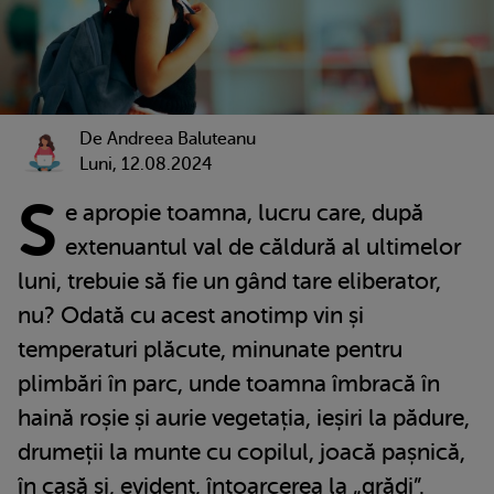
De Andreea Baluteanu
Luni, 12.08.2024
S
e apropie toamna, lucru care, după
extenuantul val de căldură al ultimelor
luni, trebuie să fie un gând tare eliberator,
nu? Odată cu acest anotimp vin și
temperaturi plăcute, minunate pentru
plimbări în parc, unde toamna îmbracă în
haină roșie și aurie vegetația, ieșiri la pădure,
drumeții la munte cu copilul, joacă pașnică,
în casă și, evident, întoarcerea la „grădi”.