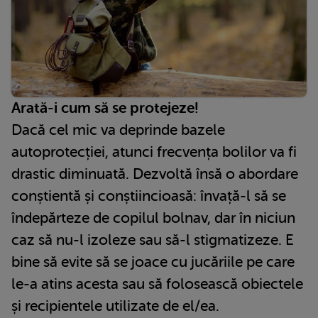
Arată-i cum să se protejeze!
Dacă cel mic va deprinde bazele
autoprotecției, atunci frecvența bolilor va fi
drastic diminuată. Dezvoltă însă o abordare
conștientă și conștiincioasă: învață-l să se
îndepărteze de copilul bolnav, dar în niciun
caz să nu-l izoleze sau să-l stigmatizeze. E
bine să evite să se joace cu jucăriile pe care
le-a atins acesta sau să folosească obiectele
și recipientele utilizate de el/ea.