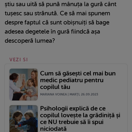
știu sau uită să pună mânuța la gură cânt
tușesc sau strănută. Ce să mai spunem
despre faptul că sunt obișnuiți să bage
adesea degetele în gură fiindcă așa
descoperă lumea?
VEZI SI
Cum să găsești cel mai bun
medic pediatru pentru
copilul tău
MARIANA VOINEA | MARŢI, 26.09.2023
Psihologii explică de ce
copilul lovește la grădiniță și
ce NU trebuie să îi spui
niciodată