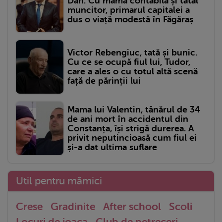
Dan. Cu mama contabilă și tatăl
muncitor, primarul capitalei a
dus o viață modestă în Făgăraș
Victor Rebengiuc, tată și bunic.
Cu ce se ocupă fiul lui, Tudor,
care a ales o cu totul altă scenă
față de părinții lui
Mama lui Valentin, tânărul de 34
de ani mort în accidentul din
Constanța, își strigă durerea. A
privit neputincioasă cum fiul ei
și-a dat ultima suflare
Util pentru mămici
Crese
Gradinite
After school
Scoli