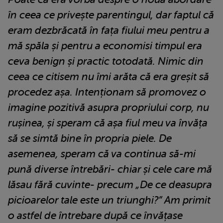
în ceea ce privește parentingul, dar faptul că
eram dezbrăcată în fața fiului meu pentru a
mă spăla și pentru a economisi timpul era
ceva benign și practic totodată. Nimic din
ceea ce citisem nu îmi arăta că era greșit să
procedez așa. Intenționam să promovez o
imagine pozitivă asupra propriului corp, nu
rușinea, și speram că așa fiul meu va învăța
să se simtă bine în propria piele. De
asemenea, speram că va continua să-mi
pună diverse întrebări- chiar și cele care mă
lăsau fără cuvinte- precum „De ce deasupra
picioarelor tale este un triunghi?” Am primit
o astfel de întrebare după ce învățase