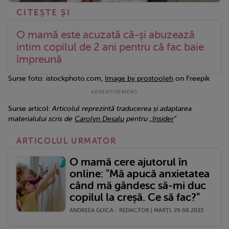
O mamă este acuzată că-și abuzează
intim copilul de 2 ani pentru că fac baie
împreună
Surse foto: istockphoto.com,
Image by prostooleh
on Freepik
Surse articol:
Articolul reprezintă traducerea și adaptarea
materialului scris de
Carolyn Desalu
pentru „
Insider
”
ARTICOLUL URMATOR
O mamă cere ajutorul în
online: "Mă apucă anxietatea
când mă gândesc să-mi duc
copilul la creșă. Ce să fac?"
ANDREEA GUICA - REDACTOR | MARŢI, 29.08.2023