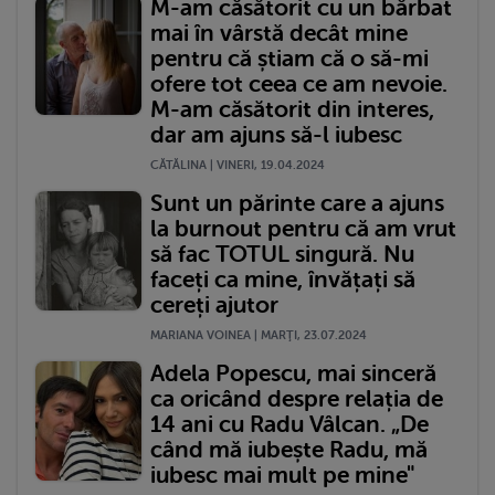
M-am căsătorit cu un bărbat
mai în vârstă decât mine
pentru că știam că o să-mi
ofere tot ceea ce am nevoie.
M-am căsătorit din interes,
dar am ajuns să-l iubesc
CĂTĂLINA | VINERI, 19.04.2024
Sunt un părinte care a ajuns
la burnout pentru că am vrut
să fac TOTUL singură. Nu
faceți ca mine, învățați să
cereți ajutor
MARIANA VOINEA | MARŢI, 23.07.2024
Adela Popescu, mai sinceră
ca oricând despre relația de
14 ani cu Radu Vâlcan. „De
când mă iubește Radu, mă
iubesc mai mult pe mine"