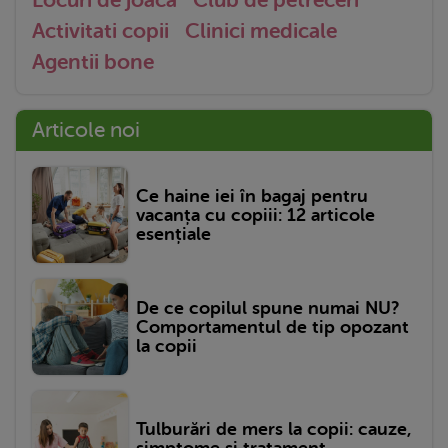
Locuri de joaca
Club de petreceri
Activitati copii
Clinici medicale
Agentii bone
Articole noi
Ce haine iei în bagaj pentru
vacanța cu copiii: 12 articole
esențiale
De ce copilul spune numai NU?
Comportamentul de tip opozant
la copii
Tulburări de mers la copii: cauze,