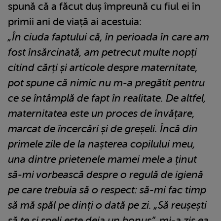
spună că a făcut duș împreună cu fiul ei în
primii ani de viață ai acestuia:
„În ciuda faptului că, în perioada în care am
fost însărcinată, am petrecut multe nopți
citind cărți și articole despre maternitate,
pot spune că nimic nu m-a pregătit pentru
ce se întâmplă de fapt în realitate. De altfel,
maternitatea este un proces de învățare,
marcat de încercări și de greșeli. Încă din
primele zile de la nașterea copilului meu,
una dintre prietenele mamei mele a ținut
să-mi vorbească despre o regulă de igienă
pe care trebuia să o respect: să-mi fac timp
să mă spăl pe dinți o dată pe zi. „Să reușești
să te și speli este deja un bonus”, mi-a zis ea,