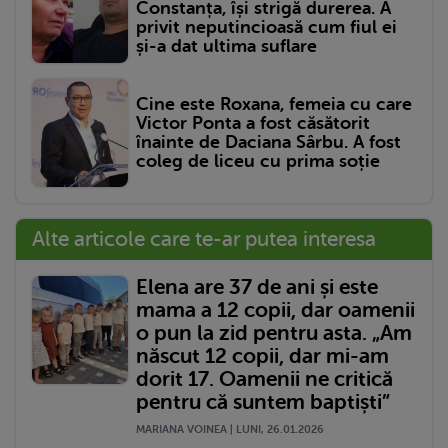
Constanța, își strigă durerea. A
privit neputincioasă cum fiul ei
și-a dat ultima suflare
Cine este Roxana, femeia cu care
Victor Ponta a fost căsătorit
înainte de Daciana Sârbu. A fost
coleg de liceu cu prima soție
Alte articole care te-ar putea interesa
Elena are 37 de ani și este
mama a 12 copii, dar oamenii
o pun la zid pentru asta. „Am
născut 12 copii, dar mi-am
dorit 17. Oamenii ne critică
pentru că suntem baptiști”
MARIANA VOINEA | LUNI, 26.01.2026