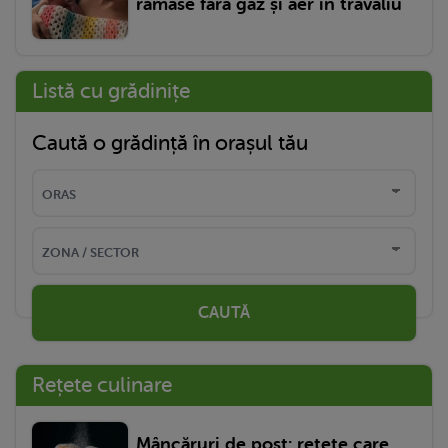
rămase fără gaz și aer în travaliu
Listă cu grădinițe
Caută o grădință în orașul tău
CAUTĂ
Rețete culinare
Mâncăruri de post: rețete care