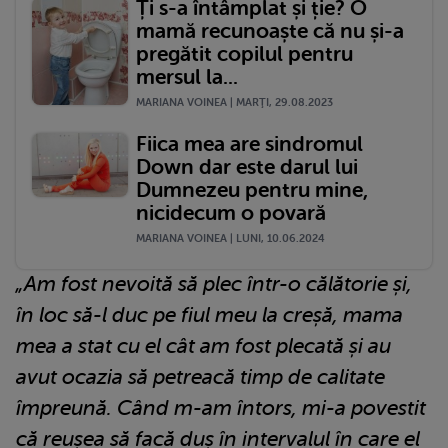
Ți s-a întâmplat și ție? O
mamă recunoaște că nu și-a
pregătit copilul pentru
mersul la...
MARIANA VOINEA | MARŢI, 29.08.2023
Fiica mea are sindromul
Down dar este darul lui
Dumnezeu pentru mine,
nicidecum o povară
MARIANA VOINEA | LUNI, 10.06.2024
„Am fost nevoită să plec într-o călătorie și,
în loc să-l duc pe fiul meu la creșă, mama
mea a stat cu el cât am fost plecată și au
avut ocazia să petreacă timp de calitate
împreună. Când m-am întors, mi-a povestit
că reușea să facă duș în intervalul în care el