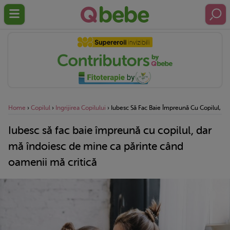
Home
›
Copilul
›
Ingrijirea Copilului
›
Iubesc Să Fac Baie Împreună Cu Copilul, D
Iubesc să fac baie împreună cu copilul, dar
mă îndoiesc de mine ca părinte când
oamenii mă critică