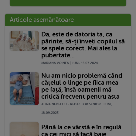
Articole asemănătoare
Da, este de datoria ta, ca
părinte, să-ți înveți copilul să
se spele corect. Mai ales la
pubertate...
MARIANA VOINEA | LUNI, 15.07.2024
Nu am nicio problemă când
cățelul o linge pe fiica mea
pe față, însă oamenii mă
critică frecvent pentru asta
ALINA NEDELCU - REDACTOR SENIOR | LUNI,
18.09.2023
Până la ce vârstă e în regulă
ca cei mici să facă baie