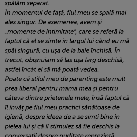
spălăm separat.
În momentul de față, fiul meu se spală mai
ales singur. De asemenea, avem și
„momente de intimitate”, care se referă la
faptul că el se simte în largul lui când eu mă
spăl singură, cu ușa de la baie închisă. În
trecut, obișnuiam să las ușa larg deschisă,
astfel încât el să mă poată vedea.
Poate că stilul meu de parenting este mult
prea liberal pentru mama mea și pentru
câteva dintre prietenele mele, însă faptul că
îl învăț pe fiul meu practici sănătoase de
igienă, despre ideea de a se simți bine în
pielea lui și că îl stimulez să fie deschis la
conversații despre nuditate reprezintă,