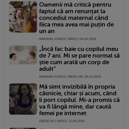
Oamenii mă critică pentru
faptul că am renunțat la
concediul maternal când
fiica mea avea mai puțin de
un an
MARIANA VOINEA | MARŢI, 04.06.2024
„Încă fac baie cu copilul meu
de 7 ani. Mi se pare normal să
știe cum arată un corp de
adult”
MARIANA VOINEA | MIERCURI, 28.02.2024
Mă simt invizibilă în propria
căsnicie, chiar și acum, când
îi port copilul. Mi-a promis că
va fi lângă mine, dar caută
femei pe internet
QBEBE.RO | MARŢI, 12.08.2025