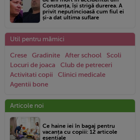
Constanța, își strigă durerea. A
privit neputincioasă cum fiul ei
și-a dat ultima suflare
Util pentru mămici
Crese
Gradinite
After school
Scoli
Locuri de joaca
Club de petreceri
Activitati copii
Clinici medicale
Agentii bone
Articole noi
Ce haine iei în bagaj pentru
vacanța cu copiii: 12 articole
esențiale