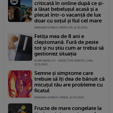
criticată în online după ce și-
a lăsat bebelușul acasă și a
plecat într-o vacanță de lux
doar cu soțul și fiul cel mare
MARIANA VOINEA | MIERCURI, 15.01.2025
Fetița mea de 8 ani e
cleptomană. Fură de peste
tot și nu știu cum ar trebui să
gestionez situația
ALINA NEDELCU - REDACTOR SENIOR | LUNI,
13.11.2023
Semne și simptome care
trebuie să îți dea de bănuit că
micuțul tău are probleme cu
ficatul
MARIANA VOINEA | VINERI, 22.03.2024
Fructe de mare congelate la