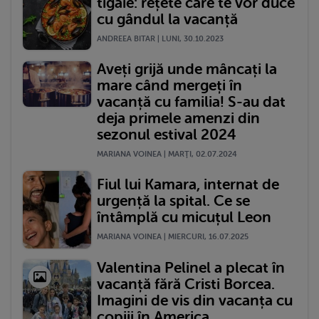
tigaie: rețete care te vor duce
cu gândul la vacanță
ANDREEA BITAR | LUNI, 30.10.2023
Aveți grijă unde mâncați la
mare când mergeți în
vacanță cu familia! S-au dat
deja primele amenzi din
sezonul estival 2024
MARIANA VOINEA | MARŢI, 02.07.2024
Fiul lui Kamara, internat de
urgență la spital. Ce se
întâmplă cu micuțul Leon
MARIANA VOINEA | MIERCURI, 16.07.2025
Valentina Pelinel a plecat în
vacanță fără Cristi Borcea.
Imagini de vis din vacanța cu
copiii în America