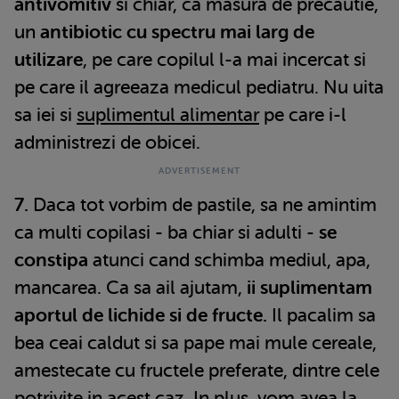
antivomitiv
si chiar, ca masura de precautie,
un
antibiotic cu spectru mai larg de
utilizare
, pe care copilul l-a mai incercat si
pe care il agreeaza medicul pediatru. Nu uita
sa iei si
suplimentul alimentar
pe care i-l
administrezi de obicei.
7.
Daca tot vorbim de pastile, sa ne amintim
ca multi copilasi - ba chiar si adulti -
se
constipa
atunci cand schimba mediul, apa,
mancarea. Ca sa ail ajutam,
ii suplimentam
aportul de lichide si de fructe.
Il pacalim sa
bea ceai caldut si sa pape mai mule cereale,
amestecate cu fructele preferate, dintre cele
potrivite in acest caz. In plus, vom avea la