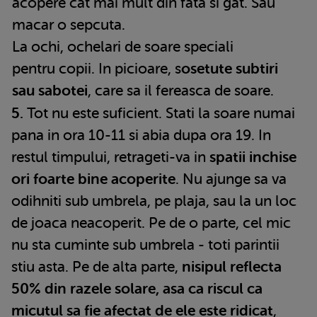
acopere cat mai mult din fata si gat. Sau
macar o sepcuta.
La ochi, ochelari de soare speciali
pentru copii. In picioare, s
osetute subtiri
sau sabotei
, care sa il fereasca de soare.
5.
Tot nu este suficient. Stati la soare numai
pana in ora 10-11 si abia dupa ora 19. In
restul timpului, retrageti-va in
spatii inchise
ori foarte bine acoperite
. Nu ajunge sa va
odihniti sub umbrela, pe plaja, sau la un loc
de joaca neacoperit. Pe de o parte, cel mic
nu sta cuminte sub umbrela - toti parintii
stiu asta. Pe de alta parte,
nisipul reflecta
50% din razele solare, asa ca riscul ca
micutul sa fie afectat de ele este ridicat
,