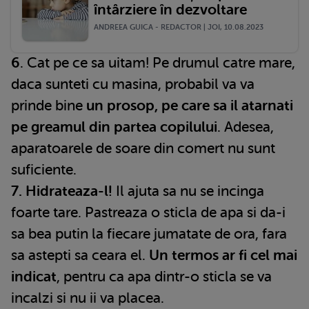
întârziere în dezvoltare
ANDREEA GUICA - REDACTOR | JOI, 10.08.2023
6
. Cat pe ce sa uitam! Pe drumul catre mare,
daca sunteti cu masina, probabil va va
prinde bine
un prosop, pe care sa il atarnati
pe greamul din partea copilului
. Adesea,
aparatoarele de soare din comert nu sunt
suficiente.
7. Hidrateaza-l!
Il ajuta sa nu se incinga
foarte tare. Pastreaza o sticla de apa si da-i
sa bea putin la fiecare jumatate de ora, fara
sa astepti sa ceara el.
Un termos ar fi cel mai
indicat
, pentru ca apa dintr-o sticla se va
incalzi si nu ii va placea.