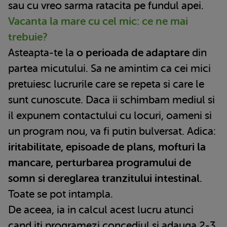
sau cu vreo sarma ratacita pe fundul apei.
Vacanta la mare cu cel mic: ce ne mai
trebuie?
Asteapta-te la
o perioada de adaptare
din
partea micutului. Sa ne amintim ca cei mici
pretuiesc lucrurile care se repeta si care le
sunt cunoscute. Daca ii schimbam mediul si
il expunem contactului cu locuri, oameni si
un program nou, va fi putin bulversat. Adica:
iritabilitate, episoade de plans, mofturi la
mancare, perturbarea programului de
somn si dereglarea tranzitului intestinal
.
Toate se pot intampla.
De aceea, ia in calcul acest lucru atunci
cand iti programezi concediul si adauga 2-3