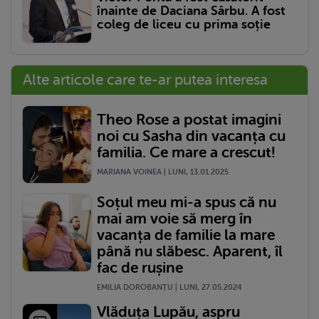
înainte de Daciana Sârbu. A fost
coleg de liceu cu prima soție
Alte articole care te-ar putea interesa
Theo Rose a postat imagini
noi cu Sasha din vacanța cu
familia. Ce mare a crescut!
MARIANA VOINEA | LUNI, 13.01.2025
Soțul meu mi-a spus că nu
mai am voie să merg în
vacanța de familie la mare
până nu slăbesc. Aparent, îl
fac de rușine
EMILIA DOROBANȚU | LUNI, 27.05.2024
Vlăduța Lupău, aspru