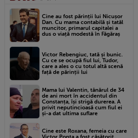
Cine au fost părinții lui Nicușor
Dan. Cu mama contabilă și tatăl
muncitor, primarul capitalei a
dus o viață modestă în Făgăraș
Victor Rebengiuc, tată și bunic.
Cu ce se ocupă fiul lui, Tudor,
care a ales o cu totul altă scenă
față de părinții lui
Mama lui Valentin, tânărul de 34
de ani mort în accidentul din
Constanța, își strigă durerea. A
privit neputincioasă cum fiul ei
și-a dat ultima suflare
Cine este Roxana, femeia cu care
Victor Ponta a fost căsătorit