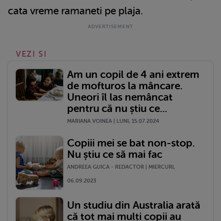
cata vreme ramaneti pe plaja.
VEZI SI
Am un copil de 4 ani extrem
de mofturos la mâncare.
Uneori îl las nemâncat
pentru că nu știu ce...
MARIANA VOINEA | LUNI, 15.07.2024
Copiii mei se bat non-stop.
Nu știu ce să mai fac
ANDREEA GUICA - REDACTOR | MIERCURI,
06.09.2023
Un studiu din Australia arată
că tot mai mulți copii au