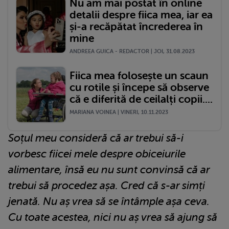
Nu am mai postat în online
detalii despre fiica mea, iar ea
și-a recăpătat încrederea în
mine
ANDREEA GUICA - REDACTOR | JOI, 31.08.2023
Fiica mea folosește un scaun
cu rotile și începe să observe
că e diferită de ceilalți copii....
MARIANA VOINEA | VINERI, 10.11.2023
Soțul meu consideră că ar trebui să-i
vorbesc fiicei mele despre obiceiurile
alimentare, însă eu nu sunt convinsă că ar
trebui să procedez așa. Cred că s-ar simți
jenată. Nu aș vrea să se întâmple așa ceva.
Cu toate acestea, nici nu aș vrea să ajung să