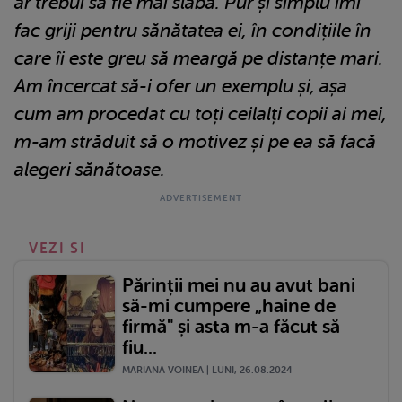
ar trebui să fie mai slabă. Pur și simplu îmi
fac griji pentru sănătatea ei, în condițiile în
care îi este greu să meargă pe distanțe mari.
Am încercat să-i ofer un exemplu și, așa
cum am procedat cu toți ceilalți copii ai mei,
m-am străduit să o motivez și pe ea să facă
alegeri sănătoase.
VEZI SI
Părinții mei nu au avut bani
să-mi cumpere „haine de
firmă" și asta m-a făcut să
fiu...
MARIANA VOINEA | LUNI, 26.08.2024