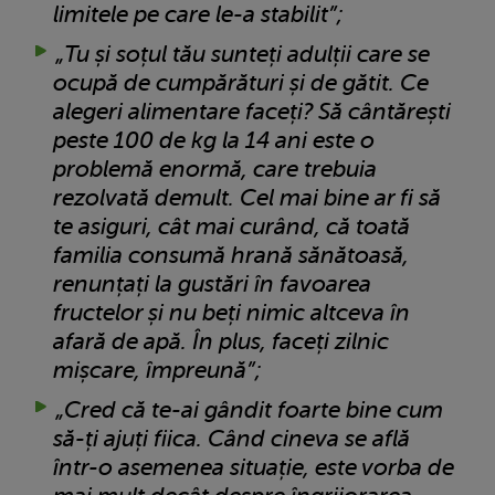
limitele pe care le-a stabilit”;
„Tu și soțul tău sunteți adulții care se
ocupă de cumpărături și de gătit. Ce
alegeri alimentare faceți? Să cântărești
peste 100 de kg la 14 ani este o
problemă enormă, care trebuia
rezolvată demult. Cel mai bine ar fi să
te asiguri, cât mai curând, că toată
familia consumă hrană sănătoasă,
renunțați la gustări în favoarea
fructelor și nu beți nimic altceva în
afară de apă. În plus, faceți zilnic
mișcare, împreună”;
„Cred că te-ai gândit foarte bine cum
să-ți ajuți fiica. Când cineva se află
într-o asemenea situație, este vorba de