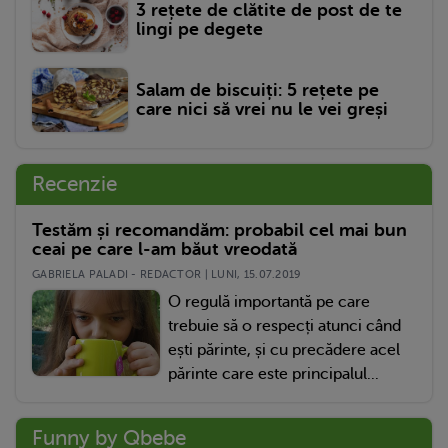
3 rețete de clătite de post de te
lingi pe degete
Salam de biscuiți: 5 rețete pe
care nici să vrei nu le vei greși
Recenzie
Testăm și recomandăm: probabil cel mai bun
ceai pe care l-am băut vreodată
GABRIELA PALADI - REDACTOR | LUNI, 15.07.2019
O regulă importantă pe care
trebuie să o respecți atunci când
ești părinte, și cu precădere acel
părinte care este principalul...
Funny by Qbebe