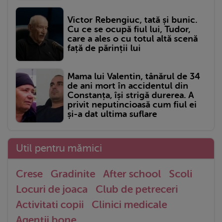
Victor Rebengiuc, tată și bunic.
Cu ce se ocupă fiul lui, Tudor,
care a ales o cu totul altă scenă
față de părinții lui
Mama lui Valentin, tânărul de 34
de ani mort în accidentul din
Constanța, își strigă durerea. A
privit neputincioasă cum fiul ei
și-a dat ultima suflare
Util pentru mămici
Crese
Gradinite
After school
Scoli
Locuri de joaca
Club de petreceri
Activitati copii
Clinici medicale
Agentii bone