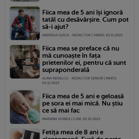
Fiica mea de 5 ani își ignoră
tatăl cu desăvârșire. Cum pot
să-i ajut?
ANDREEA GUICA - REDACTOR | VINERI, 03.11.2023
Fiica mea se preface că nu
mă cunoaște în fața
prietenilor ei, pentru că sunt
supraponderală
ALINA NEDELCU - REDACTOR SENIOR | MARŢI,
05.12.2023
Fiica mea de 5 ani e geloasă
pe sora ei mai mică. Nu știu
ce să mai fac
MARIANA VOINEA | LUNI, 02.10.2023
Fetița mea de 8 ani e