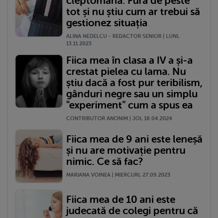
cleptomană. Fură de peste
tot și nu știu cum ar trebui să
gestionez situația
ALINA NEDELCU - REDACTOR SENIOR | LUNI,
13.11.2023
Fiica mea în clasa a IV a și-a
crestat pielea cu lama. Nu
știu dacă a fost pur teribilism,
gânduri negre sau un simplu
"experiment" cum a spus ea
CONTRIBUTOR ANONIM | JOI, 18.04.2024
Fiica mea de 9 ani este leneșă
și nu are motivație pentru
nimic. Ce să fac?
MARIANA VOINEA | MIERCURI, 27.09.2023
Fiica mea de 10 ani este
judecată de colegi pentru că