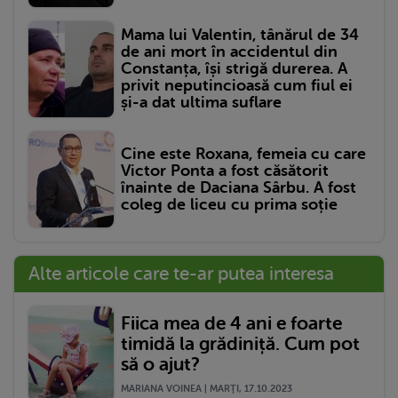
Mama lui Valentin, tânărul de 34
de ani mort în accidentul din
Constanța, își strigă durerea. A
privit neputincioasă cum fiul ei
și-a dat ultima suflare
Cine este Roxana, femeia cu care
Victor Ponta a fost căsătorit
înainte de Daciana Sârbu. A fost
coleg de liceu cu prima soție
Alte articole care te-ar putea interesa
Fiica mea de 4 ani e foarte
timidă la grădiniță. Cum pot
să o ajut?
MARIANA VOINEA | MARŢI, 17.10.2023