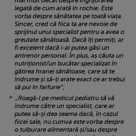
mai mult decât despre îngrijorarea
legată de cum arată în rochie. Este
vorba despre sănătatea pe toată viața.
Sincer, cred că fiica ta are nevoie de
sprijinul unui specialist pentru a avea o
greutate sănătoasă. Dacă îți permiți, ar
fi excelent dacă i-ai putea găsi un
antrenor personal. În plus, aș căuta un
nutriționist/un bucătar specializat în
gătirea hranei sănătoase, care să te
îndrume și să-ți arate exact ce ar trebui
să pui în farfurie”;
„Roagă-l pe medicul pediatru să vă
îndrume către un specialist, care ar
putea să-și dea seama dacă, în cazul
fiicei sale, nu cumva este vorba despre
o tulburare alimentară și/sau despre