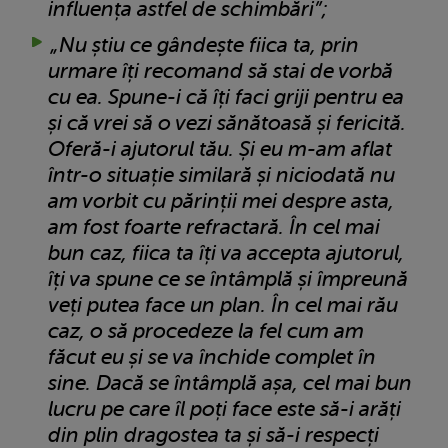
influența astfel de schimbări”;
„Nu știu ce gândește fiica ta, prin
urmare îți recomand să stai de vorbă
cu ea. Spune-i că îți faci griji pentru ea
și că vrei să o vezi sănătoasă și fericită.
Oferă-i ajutorul tău. Și eu m-am aflat
într-o situație similară și niciodată nu
am vorbit cu părinții mei despre asta,
am fost foarte refractară. În cel mai
bun caz, fiica ta îți va accepta ajutorul,
îți va spune ce se întâmplă și împreună
veți putea face un plan. În cel mai rău
caz, o să procedeze la fel cum am
făcut eu și se va închide complet în
sine. Dacă se întâmplă așa, cel mai bun
lucru pe care îl poți face este să-i arăți
din plin dragostea ta și să-i respecți