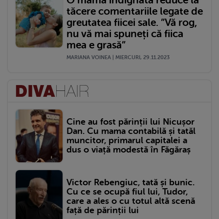
tăcere comentariile legate de
greutatea fiicei sale. ”Vă rog,
nu vă mai spuneți că fiica
mea e grasă”
MARIANA VOINEA | MIERCURI, 29.11.2023
Cine au fost părinții lui Nicușor
Dan. Cu mama contabilă și tatăl
muncitor, primarul capitalei a
dus o viață modestă în Făgăraș
Victor Rebengiuc, tată și bunic.
Cu ce se ocupă fiul lui, Tudor,
care a ales o cu totul altă scenă
față de părinții lui