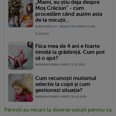
„Mami, eu știu deja despre
Moș Crăciun" - cum
procedăm când auzim asta
de la micuții...
ALINA NEDELCU - REDACTOR SENIOR | LUNI,
11.12.2023
Fiica mea de 4 ani e foarte
timidă la grădiniță. Cum pot
să o ajut?
MARIANA VOINEA | MARŢI, 17.10.2023
Cum recunoști mutismul
selectiv la copii și cum
gestionezi situația?
MARIANA VOINEA | MARŢI, 06.02.2024
Părinții au recurs la diverse soluții pentru ca