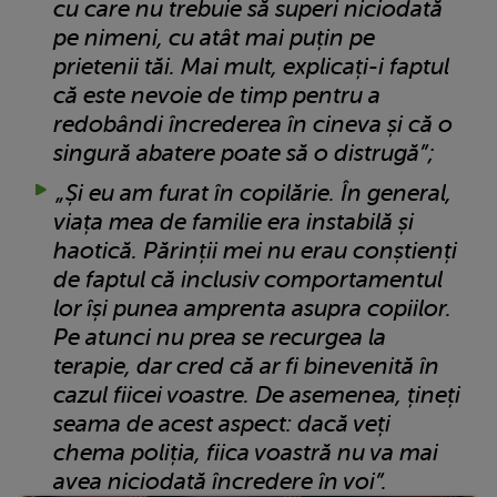
cu care nu trebuie să superi niciodată
pe nimeni, cu atât mai puțin pe
prietenii tăi. Mai mult, explicați-i faptul
că este nevoie de timp pentru a
redobândi încrederea în cineva și că o
singură abatere poate să o distrugă”;
„Și eu am furat în copilărie. În general,
viața mea de familie era instabilă și
haotică. Părinții mei nu erau conștienți
de faptul că inclusiv comportamentul
lor își punea amprenta asupra copiilor.
Pe atunci nu prea se recurgea la
terapie, dar cred că ar fi binevenită în
cazul fiicei voastre. De asemenea, țineți
seama de acest aspect: dacă veți
chema poliția, fiica voastră nu va mai
avea niciodată încredere în voi”.