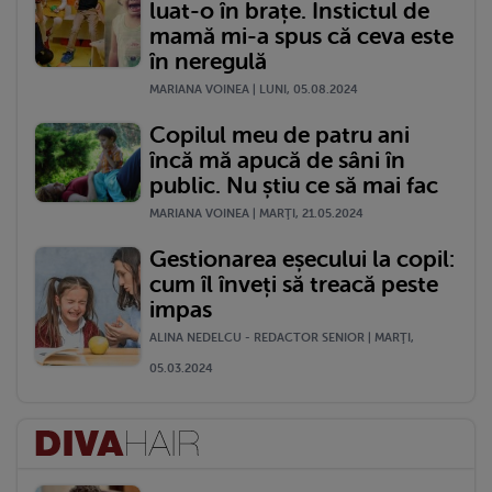
luat-o în brațe. Instictul de
mamă mi-a spus că ceva este
în neregulă
MARIANA VOINEA | LUNI, 05.08.2024
Copilul meu de patru ani
încă mă apucă de sâni în
public. Nu știu ce să mai fac
MARIANA VOINEA | MARŢI, 21.05.2024
Gestionarea eșecului la copil:
cum îl înveți să treacă peste
impas
ALINA NEDELCU - REDACTOR SENIOR | MARŢI,
05.03.2024