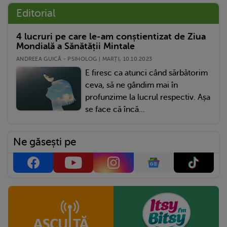
Editorial
4 lucruri pe care le-am conștientizat de Ziua
Mondială a Sănătății Mintale
ANDREEA GUICĂ - PSIHOLOG | MARŢI, 10.10.2023
E firesc ca atunci când sărbătorim
ceva, să ne gândim mai în
profunzime la lucrul respectiv. Așa
se face că încă...
Ne găsești pe