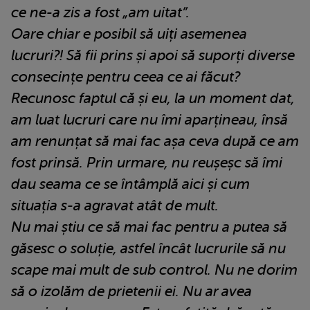
ce ne-a zis a fost „am uitat”.
Oare chiar e posibil să uiți asemenea
lucruri?! Să fii prins și apoi să suporți diverse
consecințe pentru ceea ce ai făcut?
Recunosc faptul că și eu, la un moment dat,
am luat lucruri care nu îmi aparțineau, însă
am renunțat să mai fac așa ceva după ce am
fost prinsă. Prin urmare, nu reușeșc să îmi
dau seama ce se întâmplă aici și cum
situația s-a agravat atât de mult.
Nu mai știu ce să mai fac pentru a putea să
găsesc o soluție, astfel încât lucrurile să nu
scape mai mult de sub control. Nu ne dorim
să o izolăm de prietenii ei. Nu ar avea