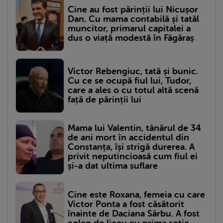
Cine au fost părinții lui Nicușor
Dan. Cu mama contabilă și tatăl
muncitor, primarul capitalei a
dus o viață modestă în Făgăraș
Victor Rebengiuc, tată și bunic.
Cu ce se ocupă fiul lui, Tudor,
care a ales o cu totul altă scenă
față de părinții lui
Mama lui Valentin, tânărul de 34
de ani mort în accidentul din
Constanța, își strigă durerea. A
privit neputincioasă cum fiul ei
și-a dat ultima suflare
Cine este Roxana, femeia cu care
Victor Ponta a fost căsătorit
înainte de Daciana Sârbu. A fost
coleg de liceu cu prima soție