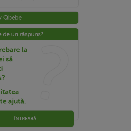
y Qbebe
e de un răspuns?
trebare la
ei să
i
s?
tatea
e ajută.
ÎNTREABĂ