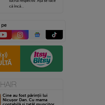
lucrul respectiv. Așa se face
că încă...
 pe
Cine au fost părinții lui
Nicușor Dan. Cu mama
contabilă și tatăl muncitor,