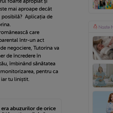
rul foarte apropiat și
i este mai aproape decât
 posibilă? Aplicația de
orina.
 românească care
arental într-un act
t de negociere, Tutorina va
er de încredere în
 tău, îmbinând sănătatea
i monitorizarea, pentru ca
iar tu liniștit.
 era abuzurilor de orice