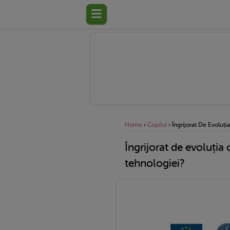
Home
›
Copilul
›
Îngrijorat De Evoluți
Îngrijorat de evoluția 
tehnologiei?