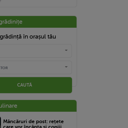
grădinițe
grădință în orașul tău
CAUTĂ
ulinare
Mâncăruri de post: rețete
care vor încânta și copiii