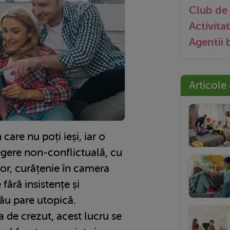
Club de 
Activitat
Agentii
Articole
care nu poți ieși, iar o
elegere non-conflictuală, cu
lor, curățenie în camera
fără insistențe și
tău pare utopică.
a de crezut, acest lucru se