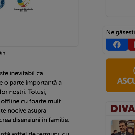
Ne găsești
tin
ste inevitabil ca
ie o parte importantă a
lor noștri. Totuși,
r offline cu foarte mult
cte nocive asupra
crea disensiuni în familie.
istă astfel de tensiuni, cu