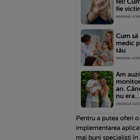
fel! Cum
fie vict
MARIANA VOINE
Cum să 
medic p
tău
MARIANA VOINE
Am auzi
monitor
an. Cân
nu era...
ANDREEA GUICA
Pentru a putea oferi o 
implementarea aplicaț
mai buni specialiști în