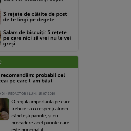
3 rețete de clătite de post
de te lingi pe degete
Salam de biscuiți: 5 rețete
pe care nici să vrei nu le vei
greși
e
 recomandăm: probabil cel
eai pe care l-am băut
DI - REDACTOR | LUNI, 15.07.2019
O regulă importantă pe care
trebuie să o respecți atunci
când ești părinte, și cu
precădere acel părinte care
este principalul...