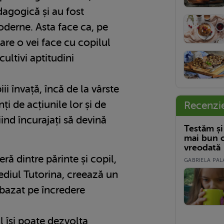
dagogică și au fost
oderne. Asta face ca, pe
are o vei face cu copilul
 cultivi aptitudini
i învață, încă de la vârste
ți de acțiunile lor și de
Recenzi
iind încurajați să devină
Testăm și
mai bun c
vreodată
eră dintre părinte și copil,
GABRIELA PALA
ediul Tutorina, creează un
bazat pe încredere
l își poate dezvolta