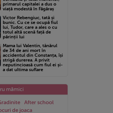
primarul capitalei a dus o
viață modestă în Făgăraș
Victor Rebengiuc, tată și
bunic. Cu ce se ocupă fiul
lui, Tudor, care a ales o cu
totul altă scenă față de
părinții lui
Mama lui Valentin, tânărul
de 34 de ani mort în
accidentul din Constanța, își
strigă durerea. A privit
neputincioasă cum fiul ei și-
a dat ultima suflare
tru mămici
radinite
After school
ocuri de joaca