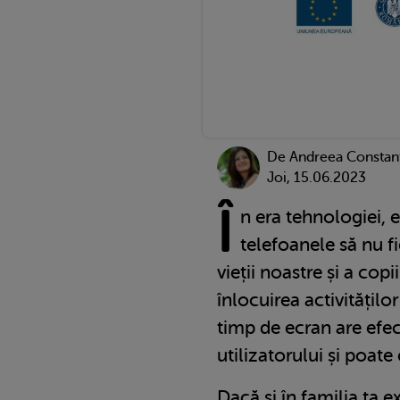
De
Andreea Constan
Joi, 15.06.2023
Î
n era tehnologiei, e
telefoanele să nu f
vieții noastre și a copii
înlocuirea activitățilo
timp de ecran are efe
utilizatorului și poate 
Dacă și în familia ta ex