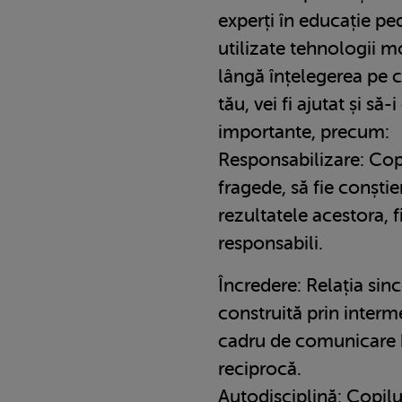
experți în educație pe
utilizate tehnologii m
lângă înțelegerea pe c
tău, vei fi ajutat și să-i
importante, precum:
Responsabilizare: Copii
fragede, să fie conștien
rezultatele acestora, f
responsabili.
Încredere: Relația sinc
construită prin interm
cadru de comunicare 
reciprocă.
Autodisciplină: Copilu