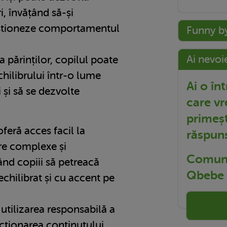
ri, învățând să-și
gestioneze comportamentul
Funny b
Ai nevoi
a părinților, copilul poate
hilibrului într-o lume
Ai o în
 și să se dezvolte
care vr
primeșt
eră acces facil la
răspun
re complexe și
Comuni
nd copiii să petreacă
Qbebe t
chilibrat și cu accent pe
 utilizarea responsabilă a
ecționarea conținutului