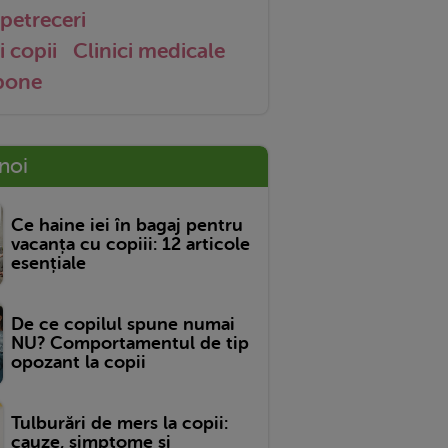
petreceri
i copii
Clinici medicale
 bone
 noi
Ce haine iei în bagaj pentru
vacanța cu copiii: 12 articole
esențiale
De ce copilul spune numai
NU? Comportamentul de tip
opozant la copii
Tulburări de mers la copii:
cauze, simptome și