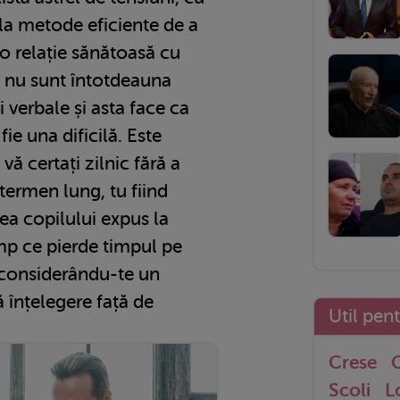
 la metode eficiente de a
 o relație sănătoasă cu
i nu sunt întotdeauna
i verbale și asta face ca
fie una dificilă. Este
ă certați zilnic fără a
 termen lung, tu fiind
tea copilului expus la
imp ce pierde timpul pe
l considerându-te un
ră înțelegere față de
Util pen
Crese
G
Scoli
L