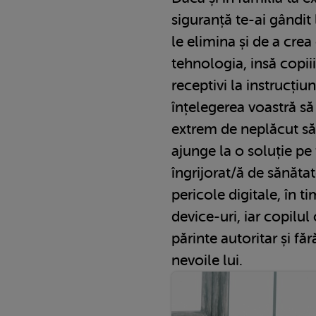
siguranță te-ai gândit
le elimina și de a crea
tehnologia, insă copii
receptivi la instrucțiun
înțelegerea voastră să 
extrem de neplăcut să v
ajunge la o soluție pe
îngrijorat/ă de sănăta
pericole digitale, în t
device-uri, iar copilu
părinte autoritar și fă
nevoile lui.