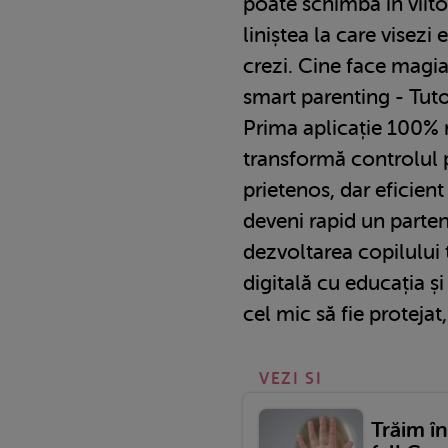
poate schimba în viito
liniștea la care visez
crezi. Cine face magia
smart parenting - Tut
Prima aplicație 100%
transformă controlul p
prietenos, dar eficien
deveni rapid un parten
dezvoltarea copilului
digitală cu educația ș
cel mic să fie protejat, 
VEZI SI
Trăim în