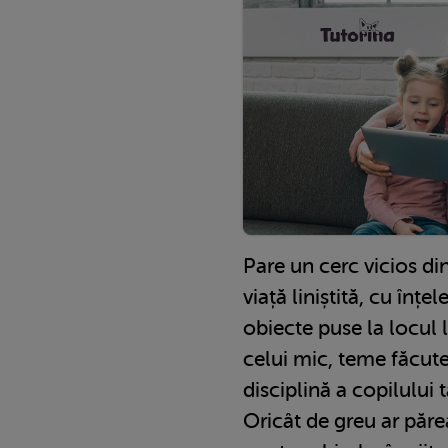
Pare un cerc vicios din 
viață liniștită, cu înț
obiecte puse la locul 
celui mic, teme făcute 
disciplină a copilului 
Oricât de greu ar păre