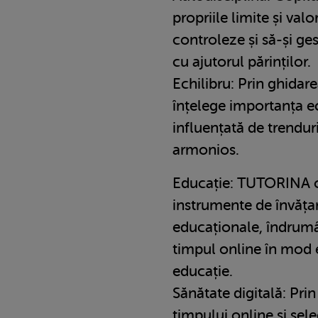
propriile limite și valo
controleze și să-și 
cu ajutorul părinților.
Echilibru: Prin ghidare
înțelege importanța ec
influențată de trenduri
armonios.
Educație: TUTORINA of
instrumente de învăța
educaționale, îndrumâ
timpul online în mod e
educație.
Sănătate digitală: Prin
timpului online și sel