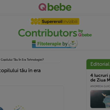
a Copilului Tău În Era Tehnologiei?
Editorial
copilului tău în era
4 lucruri
de Ziua M
ANDREEA GUICĂ