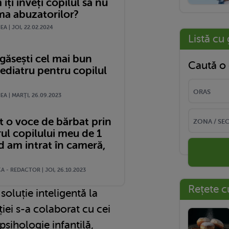
 îți înveți copilul să nu
ima abuzatorilor?
A | JOI, 22.02.2024
Listă cu 
găsești cel mai bun
Caută o 
ediatru pentru copilul
A | MARŢI, 26.09.2023
t o voce de bărbat prin
ul copilului meu de 1
d am intrat în cameră,
 - REDACTOR | JOI, 26.10.2023
Rețete c
soluție inteligentă la
iei s-a colaborat cu cei
 psihologie infantilă,