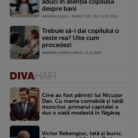
aduci în atenția copilului
despre bani
ANDREEA GUICA - REDACTOR | JOI, 14.09.2023
Trebuie să-i dai copilului o
veste rea? Uite cum
procedezi
MARIANA VOINEA | MARŢI, 31.10.2023
Cine au fost părinții lui Nicușor
Dan. Cu mama contabilă și tatăl
muncitor, primarul capitalei a
dus o viață modestă în Făgăraș
Victor Rebengiuc, tată și bunic.