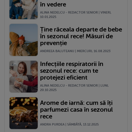
în vedere
ALINA NEDELCU - REDACTOR SENIOR | VINERI,
10.01.2025
Ține răceala departe de bebe
în sezonul rece! Măsuri de
prevenție
ANDREEA BALUTEANU | MIERCURI, 16.08.2023
Infecțiile respiratorii în
sezonul rece: cum te
protejezi eficient
ALINA NEDELCU - REDACTOR SENIOR | LUNI,
20.10.2025
Arome de iarnă: cum să îți
parfumezi casa în sezonul
rece
ANDRA PURDEA | SÂMBĂTĂ, 13.12.2025