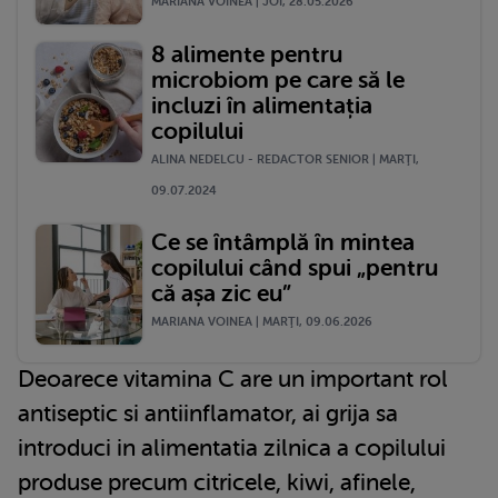
MARIANA VOINEA | JOI, 28.05.2026
8 alimente pentru
microbiom pe care să le
incluzi în alimentația
copilului
ALINA NEDELCU - REDACTOR SENIOR | MARŢI,
09.07.2024
Ce se întâmplă în mintea
copilului când spui „pentru
că așa zic eu”
MARIANA VOINEA | MARŢI, 09.06.2026
Deoarece vitamina C are un important rol
antiseptic si antiinflamator, ai grija sa
introduci in alimentatia zilnica a copilului
produse precum citricele, kiwi, afinele,