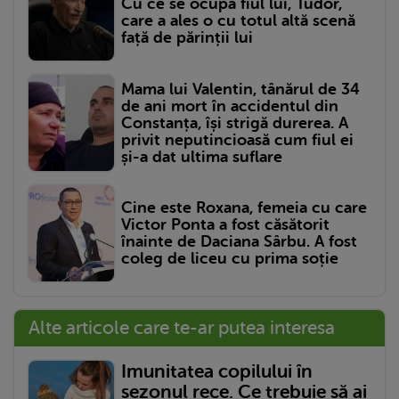
Cu ce se ocupă fiul lui, Tudor,
care a ales o cu totul altă scenă
față de părinții lui
Mama lui Valentin, tânărul de 34
de ani mort în accidentul din
Constanța, își strigă durerea. A
privit neputincioasă cum fiul ei
și-a dat ultima suflare
Cine este Roxana, femeia cu care
Victor Ponta a fost căsătorit
înainte de Daciana Sârbu. A fost
coleg de liceu cu prima soție
Alte articole care te-ar putea interesa
Imunitatea copilului în
sezonul rece. Ce trebuie să ai