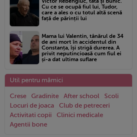
Victor Rebengiuc, tată și bunic.
Cu ce se ocupă fiul lui, Tudor,
care a ales o cu totul altă scenă
față de părinții lui
Mama lui Valentin, tânărul de 34
de ani mort în accidentul din
Constanța, își strigă durerea. A
privit neputincioasă cum fiul ei
și-a dat ultima suflare
Util pentru mămici
Crese
Gradinite
After school
Scoli
Locuri de joaca
Club de petreceri
Activitati copii
Clinici medicale
Agentii bone