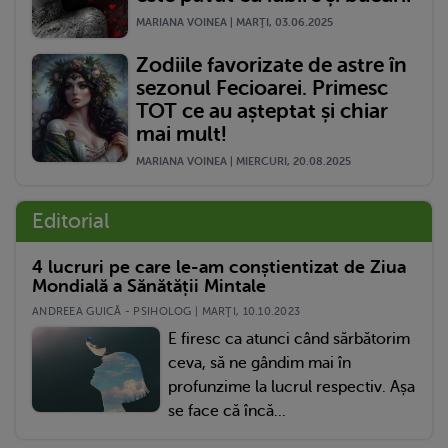
MARIANA VOINEA | MARŢI, 03.06.2025
Zodiile favorizate de astre în
sezonul Fecioarei. Primesc
TOT ce au așteptat și chiar
mai mult!
MARIANA VOINEA | MIERCURI, 20.08.2025
Editorial
4 lucruri pe care le-am conștientizat de Ziua
Mondială a Sănătății Mintale
ANDREEA GUICĂ - PSIHOLOG | MARŢI, 10.10.2023
E firesc ca atunci când sărbătorim
ceva, să ne gândim mai în
profunzime la lucrul respectiv. Așa
se face că încă...