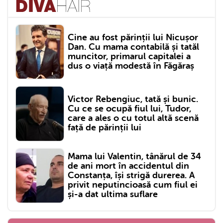
Cine au fost părinții lui Nicușor
Dan. Cu mama contabilă și tatăl
muncitor, primarul capitalei a
dus o viață modestă în Făgăraș
Victor Rebengiuc, tată și bunic.
Cu ce se ocupă fiul lui, Tudor,
care a ales o cu totul altă scenă
față de părinții lui
Mama lui Valentin, tânărul de 34
de ani mort în accidentul din
Constanța, își strigă durerea. A
privit neputincioasă cum fiul ei
și-a dat ultima suflare