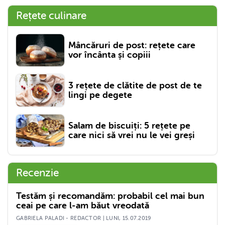
Rețete culinare
Mâncăruri de post: rețete care
vor încânta și copiii
3 rețete de clătite de post de te
lingi pe degete
Salam de biscuiți: 5 rețete pe
care nici să vrei nu le vei greși
Recenzie
Testăm și recomandăm: probabil cel mai bun
ceai pe care l-am băut vreodată
GABRIELA PALADI - REDACTOR | LUNI, 15.07.2019