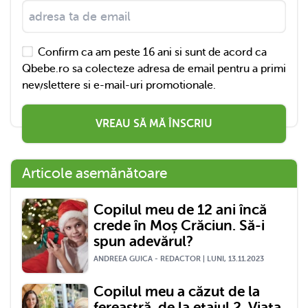
Confirm ca am peste 16 ani si sunt de acord ca
Qbebe.ro sa colecteze adresa de email pentru a primi
newslettere si e-mail-uri promotionale.
VREAU SĂ MĂ ÎNSCRIU
Articole asemănătoare
Copilul meu de 12 ani încă
crede în Moș Crăciun. Să-i
spun adevărul?
ANDREEA GUICA - REDACTOR | LUNI, 13.11.2023
Copilul meu a căzut de la
fereastră, de la etajul 2. Viața