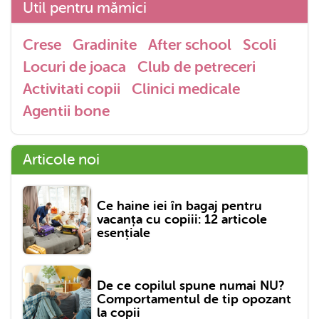
Util pentru mămici
Crese
Gradinite
After school
Scoli
Locuri de joaca
Club de petreceri
Activitati copii
Clinici medicale
Agentii bone
Articole noi
Ce haine iei în bagaj pentru
vacanța cu copiii: 12 articole
esențiale
De ce copilul spune numai NU?
Comportamentul de tip opozant
la copii