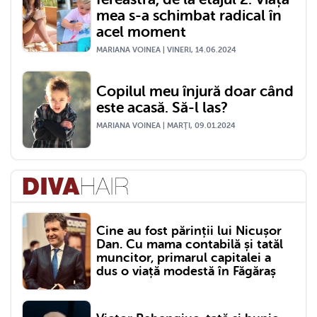
mea s-a schimbat radical în
acel moment
MARIANA VOINEA | VINERI, 14.06.2024
Copilul meu înjură doar când
este acasă. Să-l las?
MARIANA VOINEA | MARŢI, 09.01.2024
Cine au fost părinții lui Nicușor
Dan. Cu mama contabilă și tatăl
muncitor, primarul capitalei a
dus o viață modestă în Făgăraș