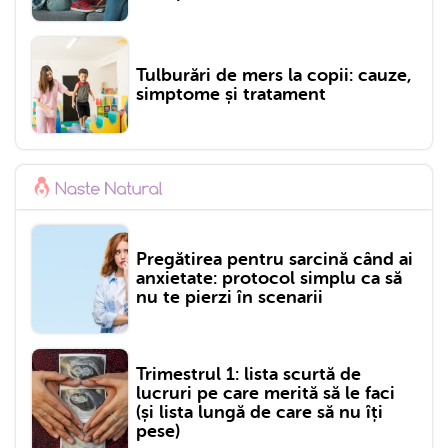
Tulburări de mers la copii: cauze,
simptome și tratament
Pregătirea pentru sarcină când ai
anxietate: protocol simplu ca să
nu te pierzi în scenarii
Trimestrul 1: lista scurtă de
lucruri pe care merită să le faci
(și lista lungă de care să nu îți
pese)