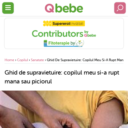
Home
›
Copilul
›
Sanatate
›
Ghid De Supravietuire: Copilul Meu Si-A Rupt Mana S
Ghid de supravietuire: copilul meu si-a rupt
mana sau piciorul