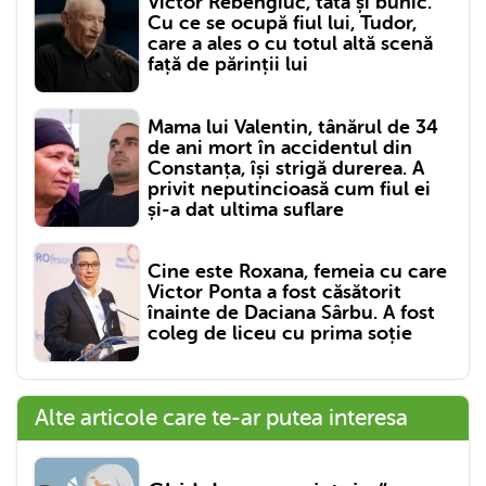
Victor Rebengiuc, tată și bunic.
Cu ce se ocupă fiul lui, Tudor,
care a ales o cu totul altă scenă
față de părinții lui
Mama lui Valentin, tânărul de 34
de ani mort în accidentul din
Constanța, își strigă durerea. A
privit neputincioasă cum fiul ei
și-a dat ultima suflare
Cine este Roxana, femeia cu care
Victor Ponta a fost căsătorit
înainte de Daciana Sârbu. A fost
coleg de liceu cu prima soție
Alte articole care te-ar putea interesa