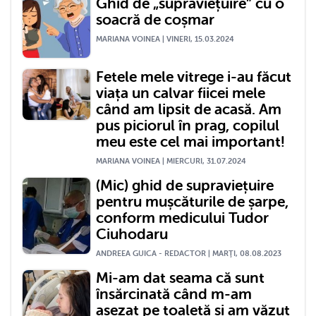
Ghid de „supraviețuire” cu o
soacră de coșmar
MARIANA VOINEA | VINERI, 15.03.2024
Fetele mele vitrege i-au făcut
viața un calvar fiicei mele
când am lipsit de acasă. Am
pus piciorul în prag, copilul
meu este cel mai important!
MARIANA VOINEA | MIERCURI, 31.07.2024
(Mic) ghid de supraviețuire
pentru mușcăturile de șarpe,
conform medicului Tudor
Ciuhodaru
ANDREEA GUICA - REDACTOR | MARŢI, 08.08.2023
Mi-am dat seama că sunt
însărcinată când m-am
așezat pe toaletă și am văzut