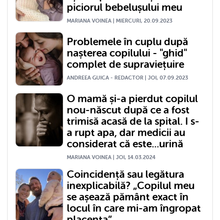
piciorul bebelușului meu
MARIANA VOINEA | MIERCURI, 20.09.2023
Problemele în cuplu după
nașterea copilului - "ghid"
complet de supraviețuire
ANDREEA GUICA - REDACTOR | JOI, 07.09.2023
O mamă și-a pierdut copilul
nou-născut după ce a fost
trimisă acasă de la spital. I s-
a rupt apa, dar medicii au
considerat că este...urină
MARIANA VOINEA | JOI, 14.03.2024
Coincidență sau legătura
inexplicabilă? „Copilul meu
se așează pământ exact în
locul în care mi-am îngropat
placenta”