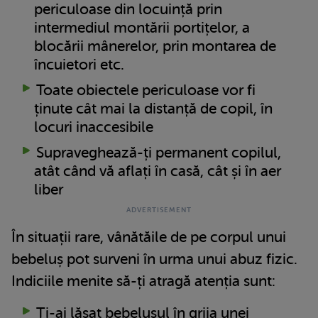
periculoase din locuință prin
intermediul montării portițelor, a
blocării mânerelor, prin montarea de
încuietori etc.
Toate obiectele periculoase vor fi
ținute cât mai la distanță de copil, în
locuri inaccesibile
Supraveghează-ți permanent copilul,
atât când vă aflați în casă, cât și în aer
liber
În situații rare, vânătăile de pe corpul unui
bebeluș pot surveni în urma unui abuz fizic.
Indiciile menite să-ți atragă atenția sunt:
Ți-ai lăsat bebelușul în grija unei