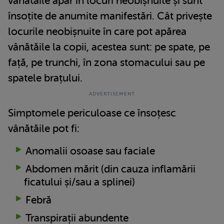
vânătăile apar în locuri neobișnuite și sunt
însoțite de anumite manifestări. Cât privește
locurile neobișnuite în care pot apărea
vânătăile la copii, acestea sunt: pe spate, pe
față, pe trunchi, în zona stomacului sau pe
spatele brațului.
Simptomele periculoase ce însoțesc
vânătăile pot fi:
Anomalii osoase sau faciale
Abdomen mărit (din cauza inflamării
ficatului și/sau a splinei)
Febră
Transpirații abundente