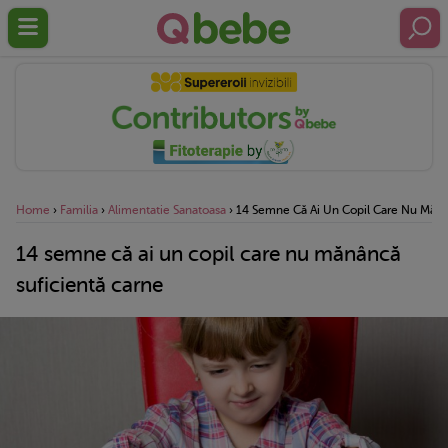
Home
›
Familia
›
Alimentatie Sanatoasa
›
14 Semne Că Ai Un Copil Care Nu Mănâ
14 semne că ai un copil care nu mănâncă
suficientă carne