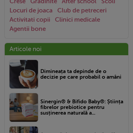
Crese
Gradinite
After school
Scoli
Locuri de joaca
Club de petreceri
Activitati copii
Clinici medicale
Agentii bone
Articole noi
Dimineața ta depinde de o
decizie pe care probabil o amâni
Sinergin® & Bifido Baby®: Știința
fibrelor prebiotice pentru
susținerea naturală a...