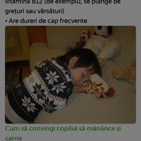
vitamina B12 (de exemplu, se plânge de
grețuri sau vărsături)
• Are dureri de cap frecvente
Cum să convingi copilul să mănânce și
carne