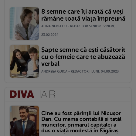
8 semne care îți arată că veți
rămâne toată viața împreună
ALINA NEDELCU - REDACTOR SENIOR | VINERI,
23.02.2024
Șapte semne că ești căsătorit
cu o femeie care te abuzează
verbal
ANDREEA GUICA - REDACTOR | LUNI, 04.09.2023
Cine au fost părinții lui Nicușor
Dan. Cu mama contabilă și tatăl
muncitor, primarul capitalei a
dus o viață modestă în Făgăraș