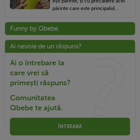
ești părinte, și cu precădere acel
părinte care este principalul...
Funny by Qbebe
Ai nevoie de un răspuns?
Ai o întrebare la
care vrei să
primești răspuns?
Comunitatea
Qbebe te ajută.
ÎNTREABĂ