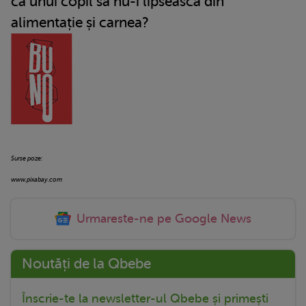
ca unui copil să nu-i lipsească din
alimentație și carnea?
Surse poze:
www.pixabay.com
Urmareste-ne pe Google News
Noutăți de la Qbebe
Înscrie-te la newsletter-ul Qbebe și primești