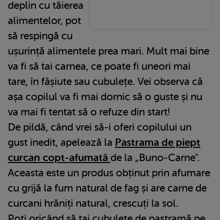
deplin cu tăierea
alimentelor, pot
să respingă cu
ușurință alimentele prea mari. Mult mai bine
va fi să tai carnea, ce poate fi uneori mai
tare, în fâșiute sau cubulețe. Vei observa că
așa copilul va fi mai dornic să o guste și nu
va mai fi tentat să o refuze din start!
De pildă, când vrei să-i oferi copilului un
gust inedit, apelează la
Pastrama de piept
curcan copt-afumată
de la „Buno-Carne".
Aceasta este un produs obținut prin afumare
cu grijă la fum natural de fag și are carne de
curcani hrăniți natural, crescuți la sol.
Poți oricând să tai cubulețe de pastramă pe