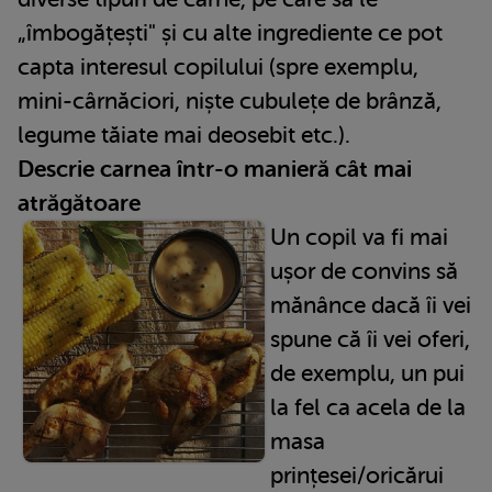
„îmbogățești" și cu alte ingrediente ce pot
capta interesul copilului (spre exemplu,
mini-cârnăciori, niște cubulețe de brânză,
legume tăiate mai deosebit etc.).
Descrie carnea într-o manieră cât mai
atrăgătoare
Un copil va fi mai
ușor de convins să
mănânce dacă îi vei
spune că îi vei oferi,
de exemplu, un pui
la fel ca acela de la
masa
prințesei/oricărui