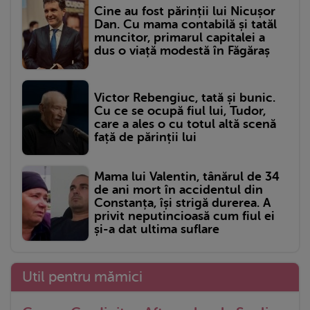
Cine au fost părinții lui Nicușor
Dan. Cu mama contabilă și tatăl
muncitor, primarul capitalei a
dus o viață modestă în Făgăraș
Victor Rebengiuc, tată și bunic.
Cu ce se ocupă fiul lui, Tudor,
care a ales o cu totul altă scenă
față de părinții lui
Mama lui Valentin, tânărul de 34
de ani mort în accidentul din
Constanța, își strigă durerea. A
privit neputincioasă cum fiul ei
și-a dat ultima suflare
Util pentru mămici