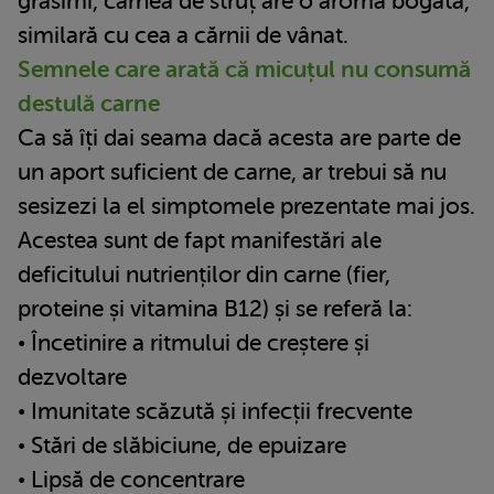
grăsimi, carnea de struț are o aromă bogată,
similară cu cea a cărnii de vânat.
Semnele care arată că micuțul nu consumă
destulă carne
Ca să îți dai seama dacă acesta are parte de
un aport suficient de carne, ar trebui să nu
sesizezi la el simptomele prezentate mai jos.
Acestea sunt de fapt manifestări ale
deficitului nutrienților din carne (fier,
proteine și vitamina B12) și se referă la:
• Încetinire a ritmului de creștere și
dezvoltare
• Imunitate scăzută și infecții frecvente
• Stări de slăbiciune, de epuizare
• Lipsă de concentrare