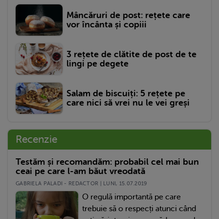
Mâncăruri de post: rețete care
vor încânta și copiii
3 rețete de clătite de post de te
lingi pe degete
Salam de biscuiți: 5 rețete pe
care nici să vrei nu le vei greși
Recenzie
Testăm și recomandăm: probabil cel mai bun
ceai pe care l-am băut vreodată
GABRIELA PALADI - REDACTOR | LUNI, 15.07.2019
O regulă importantă pe care
trebuie să o respecți atunci când