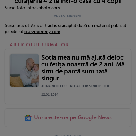
curățenie 4 zile într-o casă cu 4 copii
Surse foto: istockphoto.com
Surse articol: Articol tradus și adaptat după un material publicat
pe site-ul
scarymommy.com
.
ARTICOLUL URMATOR
Soția mea nu mă ajută deloc
cu fetița noastră de 2 ani. Mă
simt de parcă sunt tată
singur
ALINA NEDELCU - REDACTOR SENIOR | JOI,
22.02.2024
Urmareste-ne pe Google News