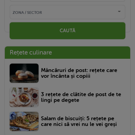
CAUTĂ
Rețete culinare
Mâncăruri de post: rețete care
vor încânta și copiii
3 rețete de clătite de post de te
lingi pe degete
Salam de biscuiți: 5 rețete pe
care nici să vrei nu le vei greși