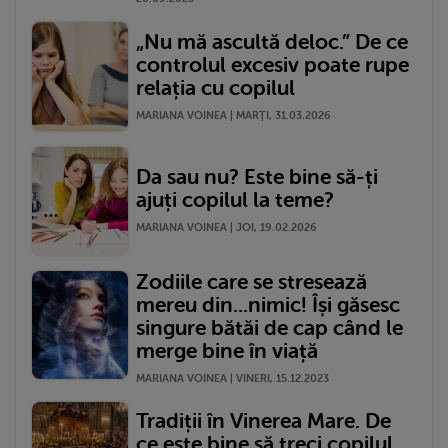
„Nu mă ascultă deloc.” De ce
controlul excesiv poate rupe
relația cu copilul
MARIANA VOINEA | MARŢI, 31.03.2026
Da sau nu? Este bine să-ți
ajuți copilul la teme?
MARIANA VOINEA | JOI, 19.02.2026
Zodiile care se stresează
mereu din...nimic! Își găsesc
singure bătăi de cap când le
merge bine în viață
MARIANA VOINEA | VINERI, 15.12.2023
Tradiții în Vinerea Mare. De
ce este bine să treci copilul