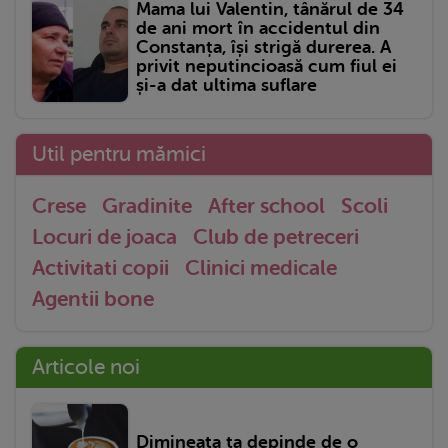
Mama lui Valentin, tânărul de 34
de ani mort în accidentul din
Constanța, își strigă durerea. A
privit neputincioasă cum fiul ei
și-a dat ultima suflare
Util pentru mămici
Crese
Gradinite
After school
Scoli
Locuri de joaca
Club de petreceri
Activitati copii
Clinici medicale
Agentii bone
Articole noi
Dimineața ta depinde de o