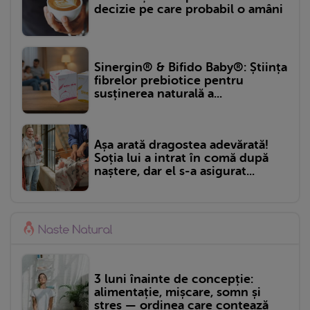
decizie pe care probabil o amâni
Sinergin® & Bifido Baby®: Știința
fibrelor prebiotice pentru
susținerea naturală a...
Așa arată dragostea adevărată!
Soția lui a intrat în comă după
naștere, dar el s-a asigurat...
3 luni înainte de concepție:
alimentație, mișcare, somn și
stres — ordinea care contează