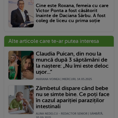
Cine este Roxana, femeia cu care
Victor Ponta a fost căsătorit
înainte de Daciana Sârbu. A fost
coleg de liceu cu prima soție
Alte articole care te-ar putea interesa
Claudia Puican, din nou la
muncă după 3 săptămâni de
la naștere: „Nu îmi este deloc
ușor...”
MARIANA VOINEA | MIERCURI, 14.05.2025
Zâmbetul dispare când bebe
nu se simte bine. Ce poți face
în cazul apariției paraziților
intestinali
ALINA NEDELCU - REDACTOR SENIOR | SÂMBĂTĂ,
20.09.2025