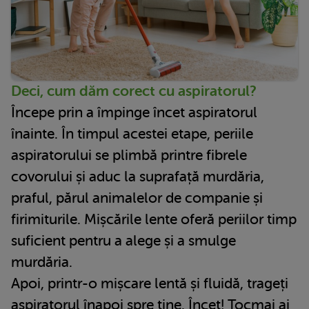
Deci, cum dăm corect cu aspiratorul?
Începe prin a împinge încet aspiratorul
înainte. În timpul acestei etape, periile
aspiratorului se plimbă printre fibrele
covorului și aduc la suprafață murdăria,
praful, părul animalelor de companie și
firimiturile. Mișcările lente oferă periilor timp
suficient pentru a alege și a smulge
murdăria.
Apoi, printr-o mișcare lentă și fluidă, trageți
aspiratorul înapoi spre tine. Încet! Tocmai ai