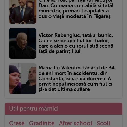
Cine au fost părinții lui Nicușor
Dan. Cu mama contabilă și tatăl
muncitor, primarul capitalei a
dus o viață modestă în Făgăraș
Victor Rebengiuc, tată și bunic.
Cu ce se ocupă fiul lui, Tudor,
care a ales o cu totul altă scenă
față de părinții lui
Mama lui Valentin, tânărul de 34
de ani mort în accidentul din
Constanța, își strigă durerea. A
privit neputincioasă cum fiul ei
și-a dat ultima suflare
Util pentru mămici
Crese
Gradinite
After school
Scoli