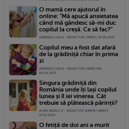
O mamă cere ajutorul în
online: "Mă apucă anxietatea
când mă gândesc să-mi duc
copilul la creșă. Ce să fac?"
ANDREEA GUICA - REDACTOR | MARŢI, 29.08.2023
Copilul meu a fost dat afară
de la grădiniță chiar în prima
zi
ANDREEA GUICA - REDACTOR | MIERCURI,
06.09.2023
Singura grădiniță din
România unde îți lași copilul
lunea și îl iei vinerea. Cât
trebuie să plătească părinții?
ALINA NEDELCU - REDACTOR SENIOR | MARŢI,
13.02.2024
O fetiță de doi ani a murit