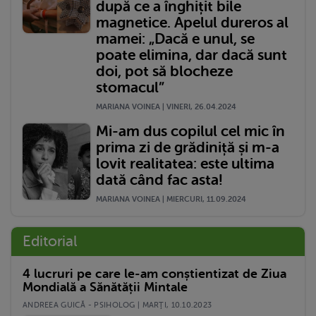
după ce a înghițit bile
magnetice. Apelul dureros al
mamei: „Dacă e unul, se
poate elimina, dar dacă sunt
doi, pot să blocheze
stomacul”
MARIANA VOINEA | VINERI, 26.04.2024
Mi-am dus copilul cel mic în
prima zi de grădiniță și m-a
lovit realitatea: este ultima
dată când fac asta!
MARIANA VOINEA | MIERCURI, 11.09.2024
Editorial
4 lucruri pe care le-am conștientizat de Ziua
Mondială a Sănătății Mintale
ANDREEA GUICĂ - PSIHOLOG | MARŢI, 10.10.2023