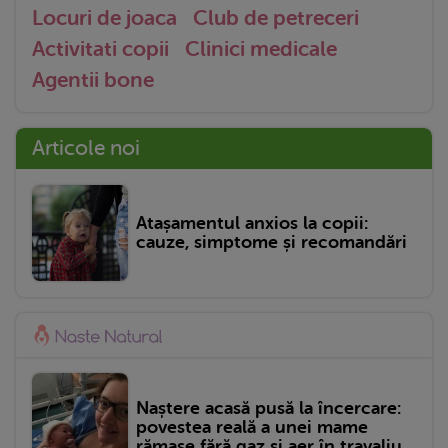
Locuri de joaca
Club de petreceri
Activitati copii
Clinici medicale
Agentii bone
Articole noi
Atașamentul anxios la copii:
cauze, simptome și recomandări
Naștere acasă pusă la încercare:
povestea reală a unei mame
rămase fără gaz și aer în travaliu