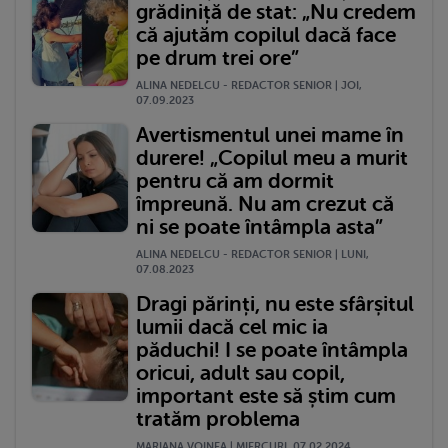
grădiniță de stat: „Nu credem
că ajutăm copilul dacă face
pe drum trei ore”
ALINA NEDELCU - REDACTOR SENIOR | JOI,
07.09.2023
Avertismentul unei mame în
durere! „Copilul meu a murit
pentru că am dormit
împreună. Nu am crezut că
ni se poate întâmpla asta”
ALINA NEDELCU - REDACTOR SENIOR | LUNI,
07.08.2023
Dragi părinți, nu este sfârșitul
lumii dacă cel mic ia
păduchi! I se poate întâmpla
oricui, adult sau copil,
important este să știm cum
tratăm problema
MARIANA VOINEA | MIERCURI, 07.02.2024