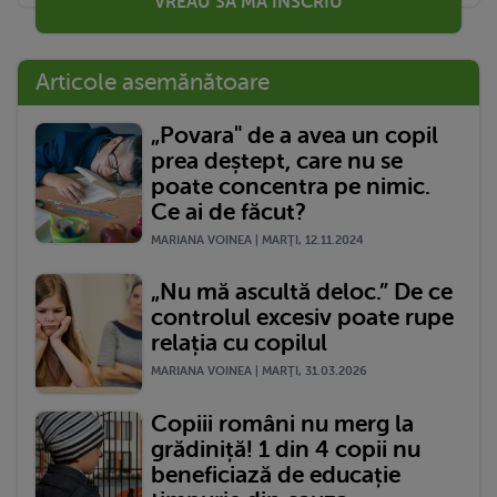
VREAU SĂ MĂ ÎNSCRIU
Articole asemănătoare
„Povara" de a avea un copil
prea deștept, care nu se
poate concentra pe nimic.
Ce ai de făcut?
MARIANA VOINEA | MARŢI, 12.11.2024
„Nu mă ascultă deloc.” De ce
controlul excesiv poate rupe
relația cu copilul
MARIANA VOINEA | MARŢI, 31.03.2026
Copiii români nu merg la
grădiniță! 1 din 4 copii nu
beneficiază de educație