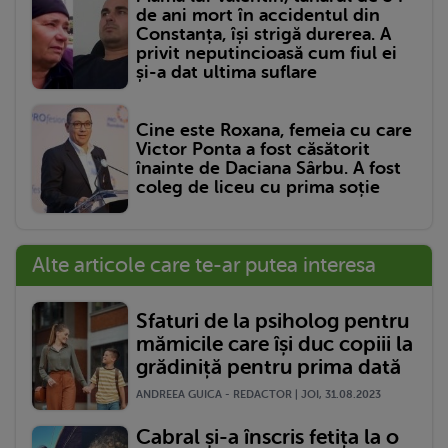
de ani mort în accidentul din
Constanța, își strigă durerea. A
privit neputincioasă cum fiul ei
și-a dat ultima suflare
Cine este Roxana, femeia cu care
Victor Ponta a fost căsătorit
înainte de Daciana Sârbu. A fost
coleg de liceu cu prima soție
Alte articole care te-ar putea interesa
Sfaturi de la psiholog pentru
mămicile care își duc copiii la
grădiniță pentru prima dată
ANDREEA GUICA - REDACTOR | JOI, 31.08.2023
Cabral și-a înscris fetița la o