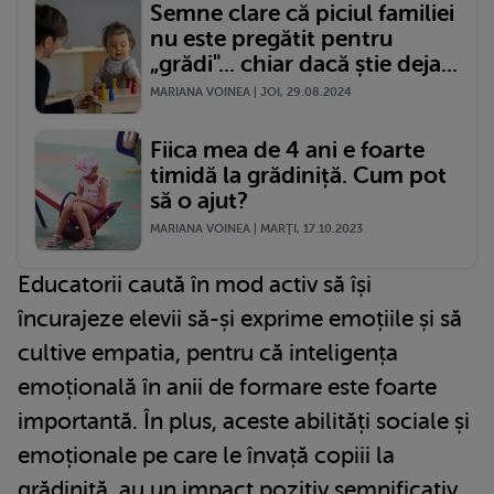
Semne clare că piciul familiei
nu este pregătit pentru
„grădi"... chiar dacă știe deja...
MARIANA VOINEA | JOI, 29.08.2024
Fiica mea de 4 ani e foarte
timidă la grădiniță. Cum pot
să o ajut?
MARIANA VOINEA | MARŢI, 17.10.2023
Educatorii caută în mod activ să își
încurajeze elevii să-și exprime emoțiile și să
cultive empatia, pentru că inteligența
emoțională în anii de formare este foarte
importantă. În plus, aceste abilități sociale și
emoționale pe care le învață copiii la
grădiniță, au un impact pozitiv semnificativ