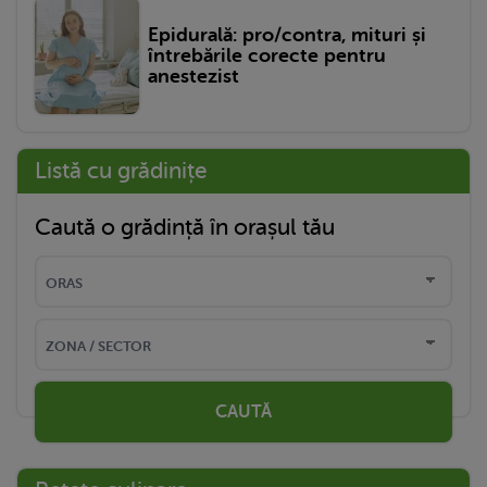
Epidurală: pro/contra, mituri și
întrebările corecte pentru
anestezist
Listă cu grădinițe
Caută o grădință în orașul tău
CAUTĂ