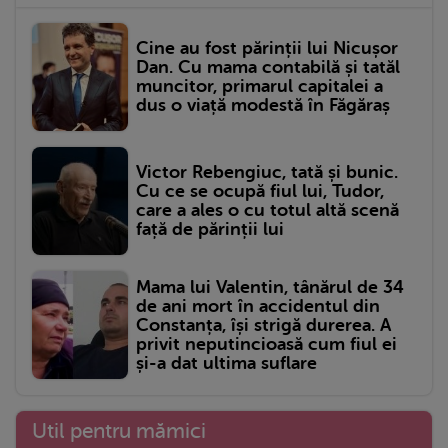
Cine au fost părinții lui Nicușor
Dan. Cu mama contabilă și tatăl
muncitor, primarul capitalei a
dus o viață modestă în Făgăraș
Victor Rebengiuc, tată și bunic.
Cu ce se ocupă fiul lui, Tudor,
care a ales o cu totul altă scenă
față de părinții lui
Mama lui Valentin, tânărul de 34
de ani mort în accidentul din
Constanța, își strigă durerea. A
privit neputincioasă cum fiul ei
și-a dat ultima suflare
Util pentru mămici