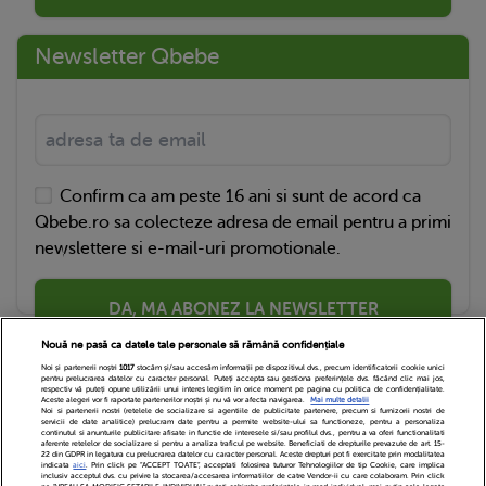
Newsletter Qbebe
Confirm ca am peste 16 ani si sunt de acord ca
Qbebe.ro sa colecteze adresa de email pentru a primi
newslettere si e-mail-uri promotionale.
DA, MA ABONEZ LA NEWSLETTER
Nouă ne pasă ca datele tale personale să rămână confidențiale
Noi și partenerii noștri
1017
stocăm și/sau accesăm informații pe dispozitivul dvs., precum identificatorii cookie unici
pentru prelucrarea datelor cu caracter personal. Puteți accepta sau gestiona preferințele dvs. făcând clic mai jos,
respectiv vă puteți opune utilizării unui interes legitim în orice moment pe pagina cu politica de confidențialitate.
Aceste alegeri vor fi raportate partenerilor noștri și nu vă vor afecta navigarea.
Mai multe detalii
Noi si partenerii nostri (retelele de socializare si agentiile de publicitate partenere, precum si furnizorii nostri de
servicii de date analitice) prelucram date pentru a permite website-ului sa functioneze, pentru a personaliza
continutul si anunturile publicitare afisate in functie de interesele si/sau profilul dvs., pentru a va oferi functionalitati
aferente retelelor de socializare si pentru a analiza traficul pe website. Beneficiati de drepturile prevazute de art. 15-
22 din GDPR in legatura cu prelucrarea datelor cu caracter personal. Aceste drepturi pot fi exercitate prin modalitatea
indicata
aici
. Prin click pe “ACCEPT TOATE”, acceptati folosirea tuturor Tehnologiilor de tip Cookie, care implica
inclusiv acceptul dvs. cu privire la stocarea/accesarea informatiilor de catre Vendor-ii cu care colaboram. Prin click
Echipa Editoriala
Newsletter
Contact