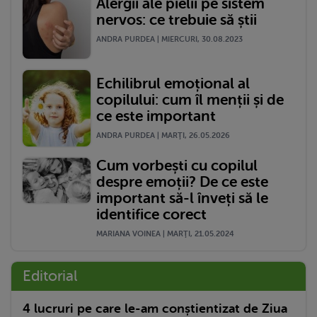
Alergii ale pielii pe sistem
nervos: ce trebuie să știi
ANDRA PURDEA | MIERCURI, 30.08.2023
Echilibrul emoțional al
copilului: cum îl menții și de
ce este important
ANDRA PURDEA | MARŢI, 26.05.2026
Cum vorbești cu copilul
despre emoții? De ce este
important să-l înveți să le
identifice corect
MARIANA VOINEA | MARŢI, 21.05.2024
Editorial
4 lucruri pe care le-am conștientizat de Ziua