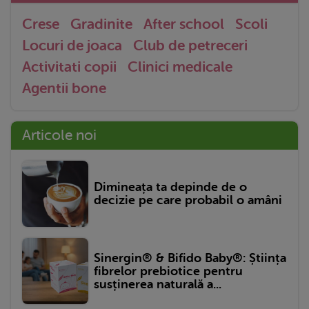
Crese
Gradinite
After school
Scoli
Locuri de joaca
Club de petreceri
Activitati copii
Clinici medicale
Agentii bone
Articole noi
Dimineața ta depinde de o
decizie pe care probabil o amâni
Sinergin® & Bifido Baby®: Știința
fibrelor prebiotice pentru
susținerea naturală a...