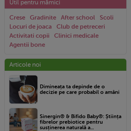
Util pentru mămici
Crese
Gradinite
After school
Scoli
Locuri de joaca
Club de petreceri
Activitati copii
Clinici medicale
Agentii bone
Articole noi
Dimineața ta depinde de o
decizie pe care probabil o amâni
Sinergin® & Bifido Baby®: Știința
fibrelor prebiotice pentru
susținerea naturală a...