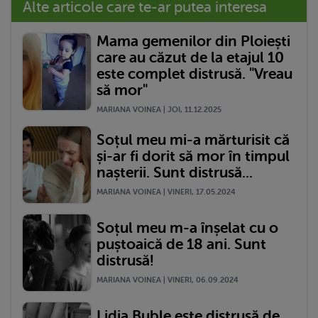
Alte articole care te-ar putea interesa
Mama gemenilor din Ploiești
care au căzut de la etajul 10
este complet distrusă. "Vreau
să mor"
MARIANA VOINEA | JOI, 11.12.2025
Soțul meu mi-a mărturisit că
și-ar fi dorit să mor în timpul
nașterii. Sunt distrusă...
MARIANA VOINEA | VINERI, 17.05.2024
Soțul meu m-a înșelat cu o
puștoaică de 18 ani. Sunt
distrusă!
MARIANA VOINEA | VINERI, 06.09.2024
Lidia Buble este distrusă de