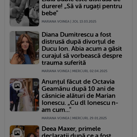
durere! „Să vă rugați pentru
bebe"
MARIANA VOINEA | JOI, 13.03.2025
Diana Dumitrescu a fost
distrusă după divorțul de
Ducu Ion. Abia acum a găsit
curajul să vorbească despre
trauma suferită
MARIANA VOINEA | MIERCURI, 02.04.2025
Anunțul făcut de Octavia
Geamănu după 10 ani de
căsnicie alături de Marian
Ionescu. „Cu dl Ionescu n-
am cum..."
MARIANA VOINEA | MIERCURI, 29.01.2025
Deea Maxer, primele
declarații după ce a fost