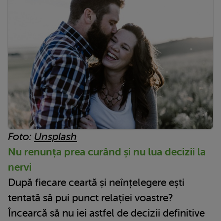
Foto:
Unsplash
Nu renunța prea curând și nu lua decizii la
nervi
După fiecare ceartă și neînțelegere ești
tentată să pui punct relației voastre?
Încearcă să nu iei astfel de decizii definitive