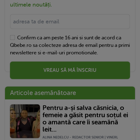
ultimele noutăți.
Confirm ca am peste 16 ani si sunt de acord ca
Qbebe.ro sa colecteze adresa de email pentru a primi
newslettere si e-mail-uri promotionale.
VREAU SĂ MĂ ÎNSCRIU
Articole asemănătoare
Pentru a-și salva căsnicia, o
femeie a găsit pentru soțul ei
o amantă care îi seamănă
leit...
ALINA NEDELCU - REDACTOR SENIOR | VINERI,