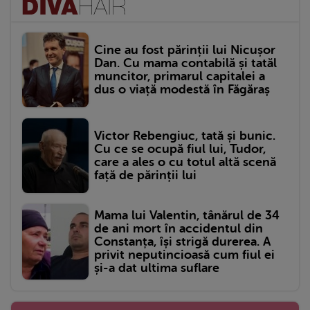
Cine au fost părinții lui Nicușor
Dan. Cu mama contabilă și tatăl
muncitor, primarul capitalei a
dus o viață modestă în Făgăraș
Victor Rebengiuc, tată și bunic.
Cu ce se ocupă fiul lui, Tudor,
care a ales o cu totul altă scenă
față de părinții lui
Mama lui Valentin, tânărul de 34
de ani mort în accidentul din
Constanța, își strigă durerea. A
privit neputincioasă cum fiul ei
și-a dat ultima suflare