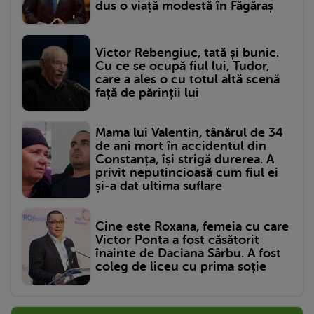
dus o viață modestă în Făgăraș
Victor Rebengiuc, tată și bunic.
Cu ce se ocupă fiul lui, Tudor,
care a ales o cu totul altă scenă
față de părinții lui
Mama lui Valentin, tânărul de 34
de ani mort în accidentul din
Constanța, își strigă durerea. A
privit neputincioasă cum fiul ei
și-a dat ultima suflare
Cine este Roxana, femeia cu care
Victor Ponta a fost căsătorit
înainte de Daciana Sârbu. A fost
coleg de liceu cu prima soție