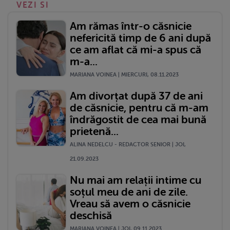
VEZI SI
Am rămas într-o căsnicie
nefericită timp de 6 ani după
ce am aflat că mi-a spus că
m-a...
MARIANA VOINEA | MIERCURI, 08.11.2023
Am divorțat după 37 de ani
de căsnicie, pentru că m-am
îndrăgostit de cea mai bună
prietenă...
ALINA NEDELCU - REDACTOR SENIOR | JOI,
21.09.2023
Nu mai am relații intime cu
soțul meu de ani de zile.
Vreau să avem o căsnicie
deschisă
MARIANA VOINEA | JOI, 09.11.2023