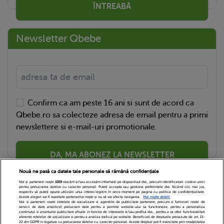
ÎNTREABĂ
Newsletter Qbebe
Confirm ca am peste 16 ani si sunt de acord ca
Qbebe.ro sa colecteze adresa de email pentru a primi
newslettere si e-mail-uri promotionale.
DA, MA ABONEZ LA NEWSLETTER
Nouă ne pasă ca datele tale personale să rămână confidențiale
Noi și partenerii noștri
1019
stocăm și/sau accesăm informații pe dispozitivul dvs., precum identificatorii cookie unici
pentru prelucrarea datelor cu caracter personal. Puteți accepta sau gestiona preferințele dvs. făcând clic mai jos,
respectiv vă puteți opune utilizării unui interes legitim în orice moment pe pagina cu politica de confidențialitate.
Aceste alegeri vor fi raportate partenerilor noștri și nu vă vor afecta navigarea.
Mai multe detalii
Noi si partenerii nostri (retelele de socializare si agentiile de publicitate partenere, precum si furnizorii nostri de
servicii de date analitice) prelucram date pentru a permite website-ului sa functioneze, pentru a personaliza
continutul si anunturile publicitare afisate in functie de interesele si/sau profilul dvs., pentru a va oferi functionalitati
aferente retelelor de socializare si pentru a analiza traficul pe website. Beneficiati de drepturile prevazute de art. 15-
22 din GDPR in legatura cu prelucrarea datelor cu caracter personal. Aceste drepturi pot fi exercitate prin modalitatea