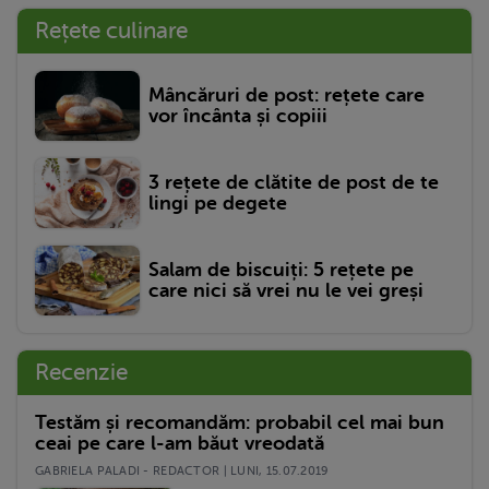
Rețete culinare
Mâncăruri de post: rețete care
vor încânta și copiii
3 rețete de clătite de post de te
lingi pe degete
Salam de biscuiți: 5 rețete pe
care nici să vrei nu le vei greși
Recenzie
Testăm și recomandăm: probabil cel mai bun
ceai pe care l-am băut vreodată
GABRIELA PALADI - REDACTOR | LUNI, 15.07.2019