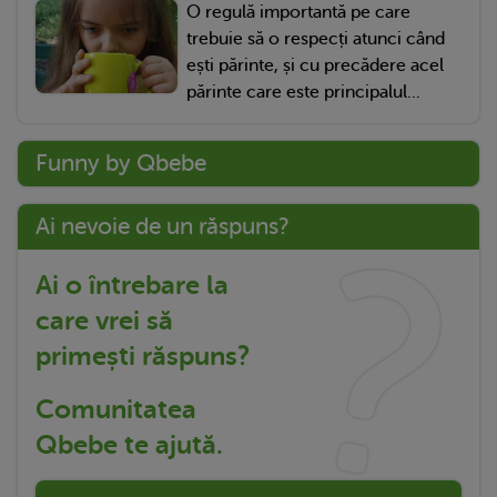
O regulă importantă pe care
trebuie să o respecți atunci când
ești părinte, și cu precădere acel
părinte care este principalul...
Funny by Qbebe
Ai nevoie de un răspuns?
Ai o întrebare la
care vrei să
primești răspuns?
Comunitatea
Qbebe te ajută.