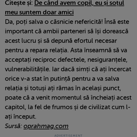
Citește și:
De când avem copil, eu și soțul
meu suntem doar amici
Da, poți salva o căsnicie nefericită! Însă este
important că ambii parteneri să își dorească
acest lucru și să depună efortul necesar
pentru a repara relația. Asta înseamnă să va
acceptați reciproc defectele, nesiguranțele,
vulnerabilitățile. Iar dacă simți că ați încercat
orice v-a stat în putință pentru a va salva
relația și totuși ați rămas în același punct,
poate că a venit momentul să încheiați acest
capitol, la fel de frumos și de civilizat cum l-
ați început.
Sursă:
oprahmag.com