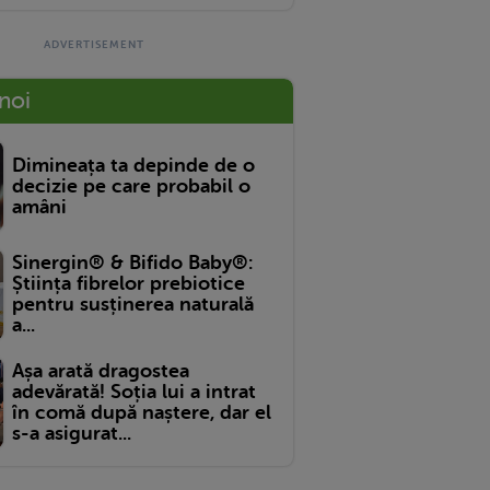
 noi
Dimineața ta depinde de o
decizie pe care probabil o
amâni
Sinergin® & Bifido Baby®:
Știința fibrelor prebiotice
pentru susținerea naturală
a...
Așa arată dragostea
adevărată! Soția lui a intrat
în comă după naștere, dar el
s-a asigurat...