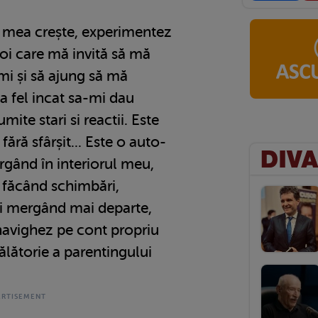
a mea crește, experimentez
 noi care mă invită să mă
mi și să ajung să mă
a fel incat sa-mi dau
ite stari si reactii. Este
ără sfârșit... Este o auto-
rgând în interiorul meu,
 făcând schimbări,
 și mergând mai departe,
navighez pe cont propriu
lătorie a parentingului