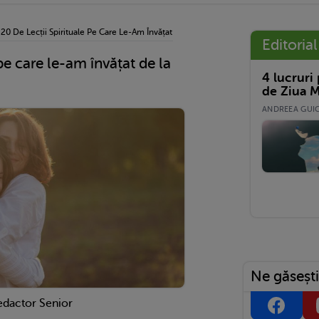
›
20 De Lecții Spirituale Pe Care Le-Am Învățat De La Fiica Mea
Editorial
 pe care le-am învățat de la
4 lucruri
de Ziua M
ANDREEA GUICĂ
Ne găsești
edactor Senior