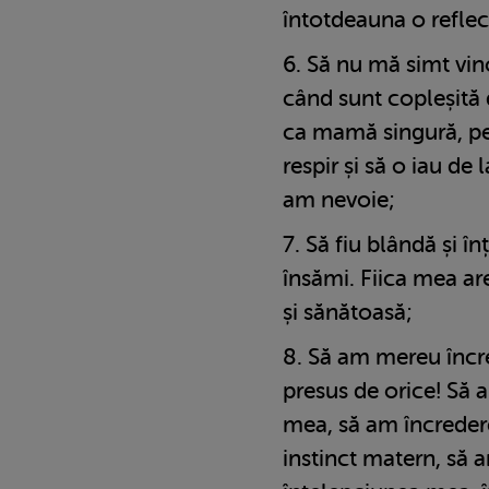
întotdeauna o reflec
Să nu mă simt vin
când sunt copleșită
ca mamă singură, pe
respir și să o iau de 
am nevoie;
Să fiu blândă și î
însămi. Fiica mea a
și sănătoasă;
Să am mereu încr
presus de orice! Să a
mea, să am încreder
instinct matern, să 