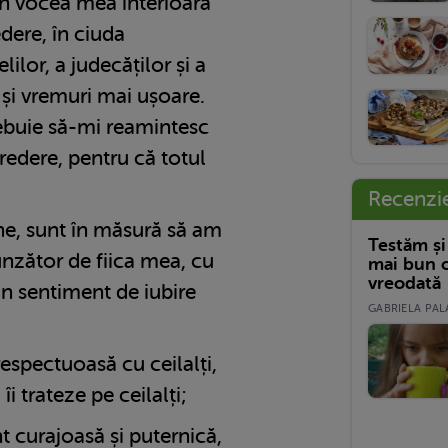
în vocea mea interioară
dere, în ciuda
lilor, a judecăților și a
i și vremuri mai ușoare.
rebuie să-mi reamintesc
credere, pentru că totul
Recenzi
ne, sunt în măsură să am
Testăm și
nzător de fiica mea, cu
mai bun c
vreodată
un sentiment de iubire
GABRIELA PALA
respectuoasă cu ceilalți,
i trateze pe ceilalți;
nt curajoasă și puternică,