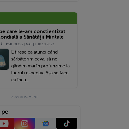
 pe care le-am conștientizat
ondială a Sănătății Mintale
 - PSIHOLOG | MARŢI, 10.10.2023
E firesc ca atunci când
sărbătorim ceva, să ne
gândim mai în profunzime la
lucrul respectiv. Așa se face
că încă...
 pe