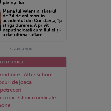
părinții lui
Mama lui Valentin, tânărul
de 34 de ani mort în
accidentul din Constanța, își
strigă durerea. A privit
neputincioasă cum fiul ei și-
a dat ultima suflare
tru mămici
radinite
After school
ocuri de joaca
petreceri
i copii
Clinici medicale
 bone