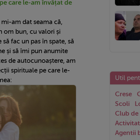
e pe care le-am învățat de
a, mi-am dat seama că,
n om bun, cu valori și
e să fac un pas în spate, să
e și să îmi pun anumite
oces de autocunoaștere, am
ții spirituale pe care le-
Util pen
 mea:
Crese
G
Scoli
L
Club de 
Activitat
Agentii