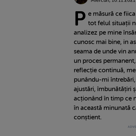
Miercuri, 10.11.2021
P
e măsură ce fiic
tot felul situații
analizez pe mine însă
cunosc mai bine, in as
seama de unde vin anum
un proces permanent, f
reflecție continuă, me
punându-mi întrebări,
ajustări, îmbunătățiri
acționând în timp ce 
în această minunată că
conștient.