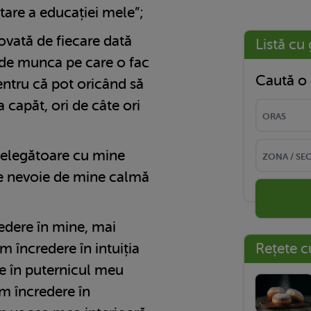
tare a educației mele”;
ovată de fiecare dată
Listă cu 
 de munca pe care o fac
Caută o 
ntru că pot oricând să
la capăt, ori de câte ori
nțelegătoare cu mine
re nevoie de mine calmă
edere în mine, mai
Rețete c
m încredere în intuiția
e în puternicul meu
am încredere în