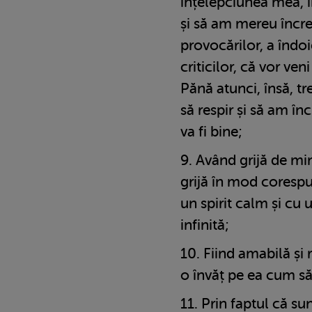
înțelepciunea mea, 
și să am mereu încre
provocărilor, a îndoie
criticilor, că vor ven
Pănă atunci, însă, t
să respir și să am în
va fi bine;
Având grijă de mi
grijă în mod corespu
un spirit calm și cu 
infinită;
Fiind amabilă și 
o învăț pe ea cum să î
Prin faptul că su