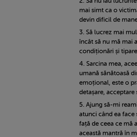
Să nu iau lucruril
mai simt ca o victim
devin dificil de mane
Să lucrez mai mult
încât să nu mă mai a
condiționări și tipar
Sarcina mea, aceea
umană sănătoasă di
emoțional, este o p
detașare, acceptare 
Ajung să-mi reami
atunci când ea face
față de ceea ce mă 
această mantră în mi