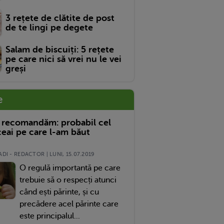
3 rețete de clătite de post
de te lingi pe degete
Salam de biscuiți: 5 rețete
pe care nici să vrei nu le vei
greși
e
 recomandăm: probabil cel
eai pe care l-am băut
DI - REDACTOR | LUNI, 15.07.2019
O regulă importantă pe care
trebuie să o respecți atunci
când ești părinte, și cu
precădere acel părinte care
este principalul...