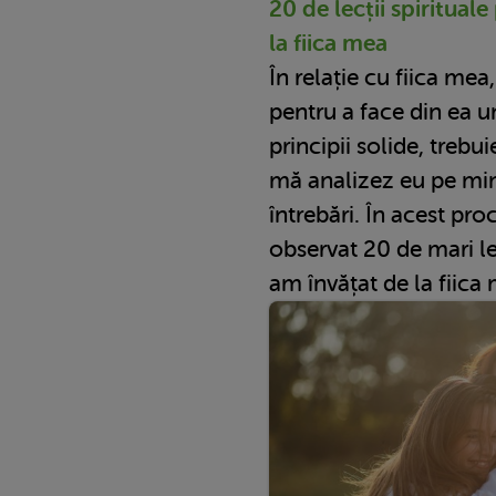
20 de lecții spiritual
la fiica mea
În relație cu fiica me
pentru a face din ea u
principii solide, trebui
mă analizez eu pe min
întrebări. În acest pr
observat 20 de mari lec
am învățat de la fiica