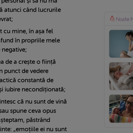
e personal și să nu mă
ă atunci când lucrurile
vrat;
 cu mine, în așa fel
fund în propriile mele
e negative;
 de a crește o ființă
n punct de vedere
ractică constantă de
și iubire necondiționată;
ntesc că nu sunt de vină
 sau spune ceva opus
așteptam, păstrând
nte: „emoțiile ei nu sunt