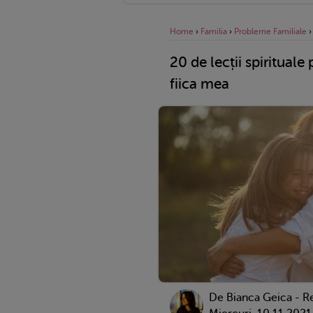
Home
›
Familia
›
Probleme Familiale
20 de lecții spirituale
fiica mea
De Bianca Geica - R