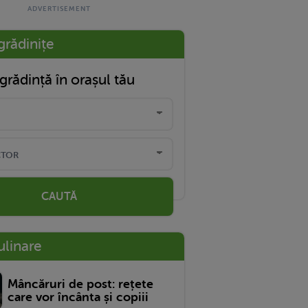
grădinițe
grădință în orașul tău
CAUTĂ
ulinare
Mâncăruri de post: rețete
care vor încânta și copiii