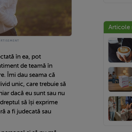
Articole
tată în ea, pot
ntiment de teamă în
re. Îmi dau seama că
ivid unic, care trebuie să
 chiar dacă eu sunt sau nu
dreptul să își exprime
ră a fi judecată sau