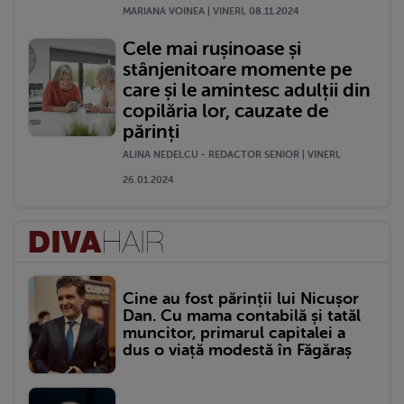
MARIANA VOINEA | VINERI, 08.11.2024
Cele mai rușinoase și
stânjenitoare momente pe
care și le amintesc adulții din
copilăria lor, cauzate de
părinți
ALINA NEDELCU - REDACTOR SENIOR | VINERI,
26.01.2024
Cine au fost părinții lui Nicușor
Dan. Cu mama contabilă și tatăl
muncitor, primarul capitalei a
dus o viață modestă în Făgăraș