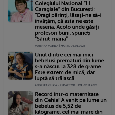
Colegiului Național ”I.L.
Caragiale” din București:
”Dragi părinți, lăsați-ne să-i
învățăm, că asta ne este
meseria. Acolo unde găsiți
profesori buni, spuneți
"Sărut-mâna"
MARIANA VOINEA | MARŢI, 06.01.2026
Unul dintre cei mai mici
bebeluși prematuri din lume
s-a născut la 328 de grame.
Este extrem de mică, dar
luptă să trăiască
ANDREEA GUICA - REDACTOR | JOI, 02.11.2023
Record într-o maternitate
din Cehia! A venit pe lume un
bebeluș de 5,52 de
kilograme, cel mai mare din