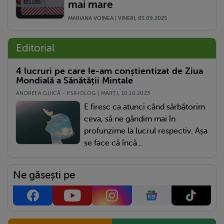
mai mare
MARIANA VOINEA | VINERI, 05.09.2025
Editorial
4 lucruri pe care le-am conștientizat de Ziua
Mondială a Sănătății Mintale
ANDREEA GUICĂ - PSIHOLOG | MARŢI, 10.10.2023
E firesc ca atunci când sărbătorim
ceva, să ne gândim mai în
profunzime la lucrul respectiv. Așa
se face că încă...
Ne găsești pe