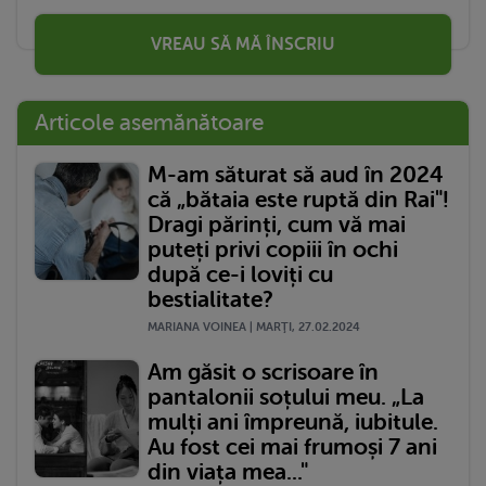
VREAU SĂ MĂ ÎNSCRIU
Articole asemănătoare
M-am săturat să aud în 2024
că „bătaia este ruptă din Rai"!
Dragi părinți, cum vă mai
puteți privi copiii în ochi
după ce-i loviți cu
bestialitate?
MARIANA VOINEA | MARŢI, 27.02.2024
Am găsit o scrisoare în
pantalonii soțului meu. „La
mulți ani împreună, iubitule.
Au fost cei mai frumoși 7 ani
din viața mea..."