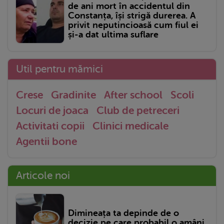
de ani mort în accidentul din
Constanța, își strigă durerea. A
privit neputincioasă cum fiul ei
și-a dat ultima suflare
Util pentru mămici
Crese
Gradinite
After school
Scoli
Locuri de joaca
Club de petreceri
Activitati copii
Clinici medicale
Agentii bone
Articole noi
Dimineața ta depinde de o
decizie pe care probabil o amâni