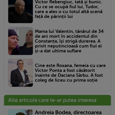
Victor Rebengiuc, tată și bunic.
Cu ce se ocupă fiul lui, Tudor,
care a ales o cu totul altă scenă
față de părinții lui
Mama lui Valentin, tânărul de 34
de ani mort în accidentul din
Constanța, își strigă durerea. A
privit neputincioasă cum fiul ei
și-a dat ultima suflare
Cine este Roxana, femeia cu care
Victor Ponta a fost căsătorit
înainte de Daciana Sârbu. A fost
coleg de liceu cu prima soție
Alte articole care te-ar putea interesa
Andreia Bodea, directoarea