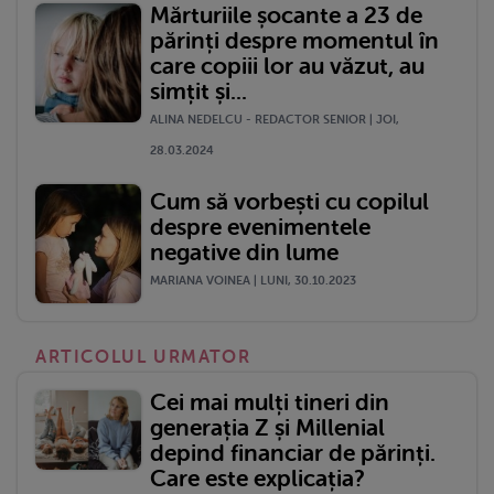
Mărturiile șocante a 23 de
părinți despre momentul în
care copiii lor au văzut, au
simțit și...
ALINA NEDELCU - REDACTOR SENIOR | JOI,
28.03.2024
Cum să vorbești cu copilul
despre evenimentele
negative din lume
MARIANA VOINEA | LUNI, 30.10.2023
ARTICOLUL URMATOR
Cei mai mulți tineri din
generația Z și Millenial
depind financiar de părinți.
Care este explicația?