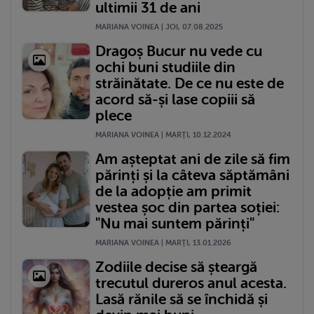
ultimii 31 de ani
MARIANA VOINEA | JOI, 07.08.2025
Dragoș Bucur nu vede cu
ochi buni studiile din
străinătate. De ce nu este de
acord să-și lase copiii să
plece
MARIANA VOINEA | MARŢI, 10.12.2024
Am așteptat ani de zile să fim
părinți și la câteva săptămâni
de la adopție am primit
vestea șoc din partea soției:
"Nu mai suntem părinți"
MARIANA VOINEA | MARŢI, 13.01.2026
Zodiile decise să șteargă
trecutul dureros anul acesta.
Lasă rănile să se închidă și