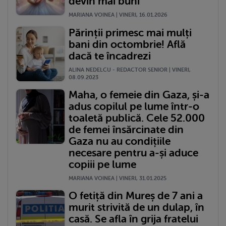
devin mai buni
MARIANA VOINEA | VINERI, 16.01.2026
Părinții primesc mai mulți
bani din octombrie! Află
dacă te încadrezi
ALINA NEDELCU - REDACTOR SENIOR | VINERI,
08.09.2023
Maha, o femeie din Gaza, și-a
adus copilul pe lume într-o
toaletă publică. Cele 52.000
de femei însărcinate din
Gaza nu au condițiile
necesare pentru a-și aduce
copiii pe lume
MARIANA VOINEA | VINERI, 31.01.2025
O fetiță din Mureș de 7 ani a
murit strivită de un dulap, în
casă. Se afla în grija fratelui