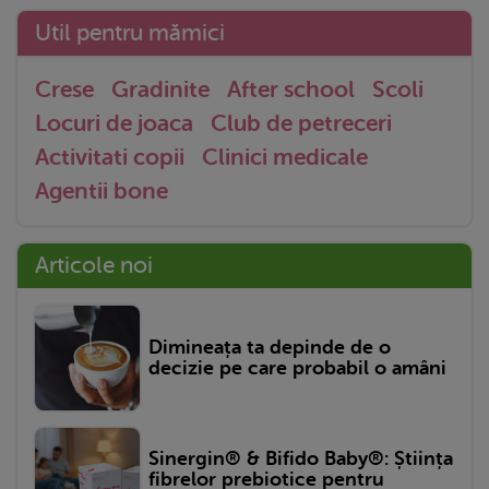
Util pentru mămici
Crese
Gradinite
After school
Scoli
Locuri de joaca
Club de petreceri
Activitati copii
Clinici medicale
Agentii bone
Articole noi
Dimineața ta depinde de o
decizie pe care probabil o amâni
Sinergin® & Bifido Baby®: Știința
fibrelor prebiotice pentru