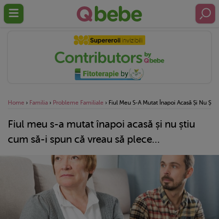
Home
›
Familia
›
Probleme Familiale
›
Fiul Meu S-A Mutat Înapoi Acasă Și Nu Șt
Fiul meu s-a mutat înapoi acasă și nu știu
cum să-i spun că vreau să plece…