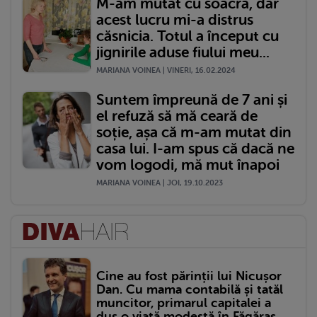
M-am mutat cu soacra, dar
acest lucru mi-a distrus
căsnicia. Totul a început cu
jignirile aduse fiului meu...
MARIANA VOINEA | VINERI, 16.02.2024
Suntem împreună de 7 ani și
el refuză să mă ceară de
soție, așa că m-am mutat din
casa lui. I-am spus că dacă ne
vom logodi, mă mut înapoi
MARIANA VOINEA | JOI, 19.10.2023
Cine au fost părinții lui Nicușor
Dan. Cu mama contabilă și tatăl
muncitor, primarul capitalei a
dus o viață modestă în Făgăraș