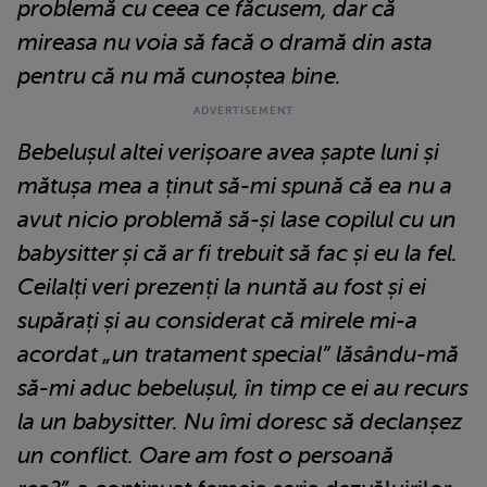
problemă cu ceea ce făcusem, dar că
mireasa nu voia să facă o dramă din asta
pentru că nu mă cunoștea bine.
Bebelușul altei verișoare avea șapte luni și
mătușa mea a ținut să-mi spună că ea nu a
avut nicio problemă să-și lase copilul cu un
babysitter și că ar fi trebuit să fac și eu la fel.
Ceilalți veri prezenți la nuntă au fost și ei
supărați și au considerat că mirele mi-a
acordat „un tratament special” lăsându-mă
să-mi aduc bebelușul, în timp ce ei au recurs
la un babysitter. Nu îmi doresc să declanșez
un conflict. Oare am fost o persoană