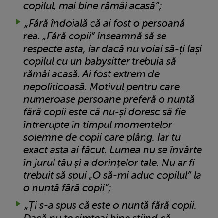
copilul, mai bine rămâi acasă”;
„Fără îndoială că ai fost o persoană
rea. „Fără copii” înseamnă să se
respecte asta, iar dacă nu voiai să-ți lași
copilul cu un babysitter trebuia să
rămâi acasă. Ai fost extrem de
nepoliticoasă. Motivul pentru care
numeroase persoane preferă o nuntă
fără copii este că nu-și doresc să fie
întrerupte în timpul momentelor
solemne de copii care plâng. Iar tu
exact asta ai făcut. Lumea nu se învârte
în jurul tău și a dorințelor tale. Nu ar fi
trebuit să spui „O să-mi aduc copilul” la
o nuntă fără copii”;
„Ți s-a spus că este o nuntă fără copii.
Dacă nu te simțeai bine știind că