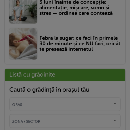
3 luni înainte de concepție:
alimentație, mișcare, somn și
stres — ordinea care contează
Febra la sugar: ce faci în primele
30 de minute și ce NU faci, oricât
te presează internetul
Listă cu grădinițe
Caută o grădință în orașul tău