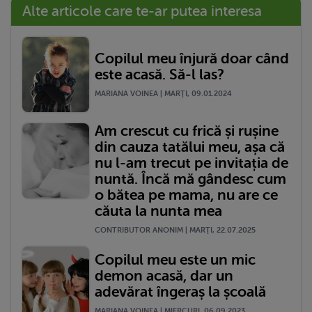
Alte articole care te-ar putea interesa
Copilul meu înjură doar când
este acasă. Să-l las?
MARIANA VOINEA | MARŢI, 09.01.2024
Am crescut cu frică și rușine
din cauza tatălui meu, așa că
nu l-am trecut pe invitația de
nuntă. Încă mă gândesc cum
o bătea pe mama, nu are ce
căuta la nunta mea
CONTRIBUTOR ANONIM | MARŢI, 22.07.2025
Copilul meu este un mic
demon acasă, dar un
adevărat îngeraș la școală
MARIANA VOINEA | MIERCURI, 06.09.2023