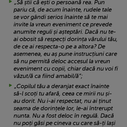
„Să știi că ești o persoană rea. Pun
pariu că, de acum înainte, rudele tale
se vor gândi serios înainte să te mai
invite la vreun eveniment ce prevede
anumite reguli și așteptări. Dacă nu te-
ai obosit să respecți dorința vărului tău,
de ce ai respecta-o pe a altora? De
asemenea, eu aș pune instrucțiuni care
să nu permită deloc accesul la vreun
eveniment cu copii, chiar dacă nu voi fi
văzut/ă ca fiind amabil/ă”;
„Copilul tău a deranjat exact înainte
să-l scoți tu afară, ceea ce mirii nu și-
au dorit. Nu i-ai respectat, nu ai ținut
seama de dorințele lor, le-ai întrerupt
nunta. Nu a fost deloc în regulă. Dacă
nu poți găsi pe cineva cu care să-ți lași