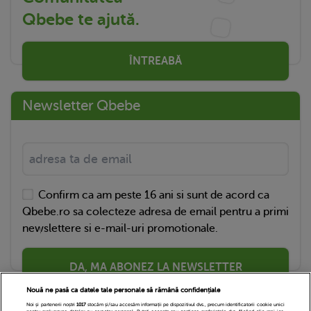
Qbebe te ajută.
ÎNTREABĂ
Newsletter Qbebe
Confirm ca am peste 16 ani si sunt de acord ca
Qbebe.ro sa colecteze adresa de email pentru a primi
newslettere si e-mail-uri promotionale.
DA, MA ABONEZ LA NEWSLETTER
Nouă ne pasă ca datele tale personale să rămână confidențiale
Noi și partenerii noștri
1017
stocăm și/sau accesăm informații pe dispozitivul dvs., precum identificatorii cookie unici