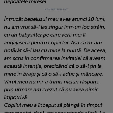
nepoatele miresei.
Întrucât bebelușul meu avea atunci 10 luni,
nu am vrut să-l las singur într-un loc străin,
cu un babysitter pe care verii mei îl
angajaseră pentru copiii lor. Așa că m-am
hotărât să-i iau cu mine la nuntă. De aceea,
am scris în confirmarea invitației că aveam
această intenție, precizând că o să-l țin la
mine în brațe și că o să-i aduc și mâncare.
Vărul meu nu mi-a trimis niciun răspuns,
prin urmare am crezut că nu avea nimic
împotrivă.
Copilul meu a început să plângă în timpul
ceremoniei, dar l-am scos repede afară. La