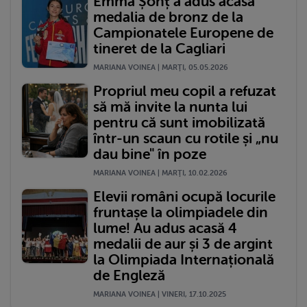
Emma Șonț a adus acasă
medalia de bronz de la
Campionatele Europene de
tineret de la Cagliari
MARIANA VOINEA | MARŢI, 05.05.2026
Propriul meu copil a refuzat
să mă invite la nunta lui
pentru că sunt imobilizată
într-un scaun cu rotile și „nu
dau bine" în poze
MARIANA VOINEA | MARŢI, 10.02.2026
Elevii români ocupă locurile
fruntașe la olimpiadele din
lume! Au adus acasă 4
medalii de aur și 3 de argint
la Olimpiada Internațională
de Engleză
MARIANA VOINEA | VINERI, 17.10.2025