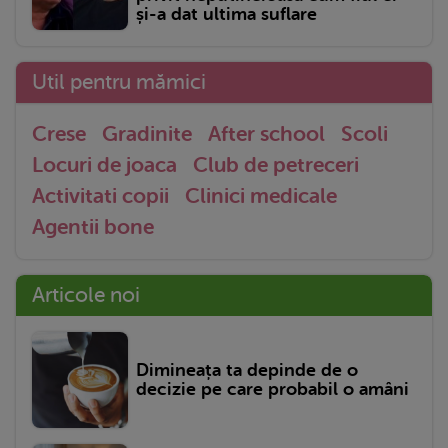
și-a dat ultima suflare
Util pentru mămici
Crese
Gradinite
After school
Scoli
Locuri de joaca
Club de petreceri
Activitati copii
Clinici medicale
Agentii bone
Articole noi
Dimineața ta depinde de o
decizie pe care probabil o amâni