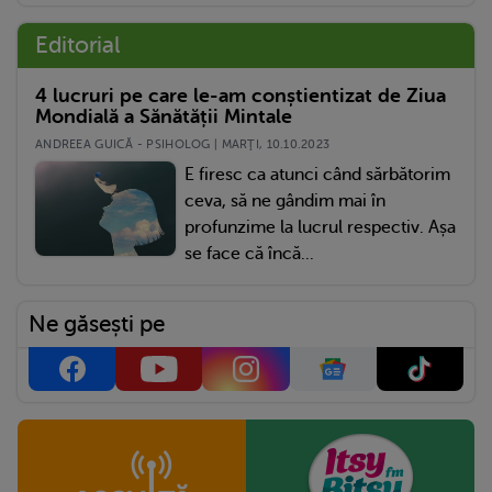
Editorial
4 lucruri pe care le-am conștientizat de Ziua
Mondială a Sănătății Mintale
ANDREEA GUICĂ - PSIHOLOG | MARŢI, 10.10.2023
E firesc ca atunci când sărbătorim
ceva, să ne gândim mai în
profunzime la lucrul respectiv. Așa
se face că încă...
Ne găsești pe