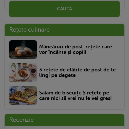
CAUTĂ
Rețete culinare
Mâncăruri de post: rețete care
vor încânta și copiii
3 rețete de clătite de post de te
lingi pe degete
Salam de biscuiți: 5 rețete pe
care nici să vrei nu le vei greși
Recenzie