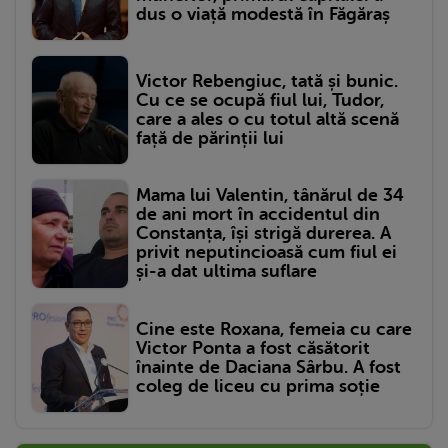
dus o viață modestă în Făgăraș
Victor Rebengiuc, tată și bunic.
Cu ce se ocupă fiul lui, Tudor,
care a ales o cu totul altă scenă
față de părinții lui
Mama lui Valentin, tânărul de 34
de ani mort în accidentul din
Constanța, își strigă durerea. A
privit neputincioasă cum fiul ei
și-a dat ultima suflare
Cine este Roxana, femeia cu care
Victor Ponta a fost căsătorit
înainte de Daciana Sârbu. A fost
coleg de liceu cu prima soție