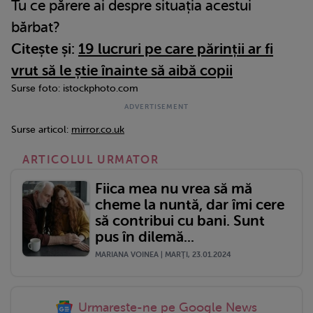
Tu ce părere ai despre situația acestui
bărbat?
Citește și:
19 lucruri pe care părinții ar fi
vrut să le știe înainte să aibă copii
Surse foto: istockphoto.com
Surse articol:
mirror.co.uk
ARTICOLUL URMATOR
Fiica mea nu vrea să mă
cheme la nuntă, dar îmi cere
să contribui cu bani. Sunt
pus în dilemă...
MARIANA VOINEA | MARŢI, 23.01.2024
Urmareste-ne pe Google News