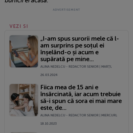
bunicii ei acasă.
VEZI SI
„I-am spus surorii mele că l-
am surprins pe soțul ei
înșelând-o și acum e
supărată pe mine...
ALINA NEDELCU - REDACTOR SENIOR | MARŢI,
26.03.2024
Fiica mea de 15 ani e
însărcinată, iar acum trebuie
să-i spun că sora ei mai mare
este, de...
ALINA NEDELCU - REDACTOR SENIOR | MIERCURI,
18.10.2023