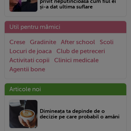
privit neputincioasă cum fiul ei
și-a dat ultima suflare
Util pentru mămici
Crese
Gradinite
After school
Scoli
Locuri de joaca
Club de petreceri
Activitati copii
Clinici medicale
Agentii bone
Articole noi
Dimineața ta depinde de o
decizie pe care probabil o amâni