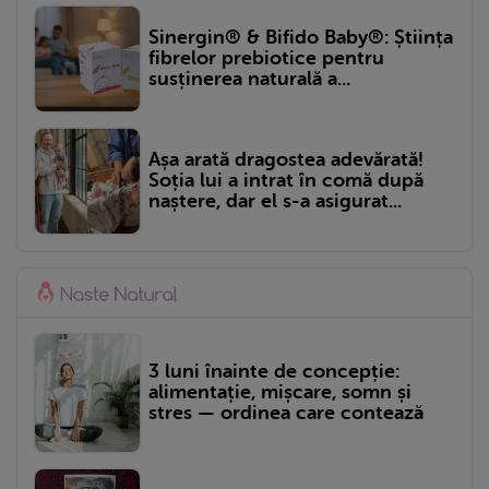
Sinergin® & Bifido Baby®: Știința
fibrelor prebiotice pentru
susținerea naturală a...
Așa arată dragostea adevărată!
Soția lui a intrat în comă după
naștere, dar el s-a asigurat...
3 luni înainte de concepție:
alimentație, mișcare, somn și
stres — ordinea care contează