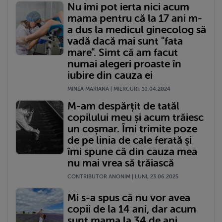
Nu îmi pot ierta nici acum
mama pentru că la 17 ani m-
a dus la medicul ginecolog să
vadă dacă mai sunt "fata
mare". Simt că am facut
numai alegeri proaste în
iubire din cauza ei
MINEA MARIANA | MIERCURI, 10.04.2024
M-am despărțit de tatăl
copilului meu și acum trăiesc
un coșmar. Îmi trimite poze
de pe linia de cale ferată și
îmi spune că din cauza mea
nu mai vrea să trăiască
CONTRIBUTOR ANONIM | LUNI, 23.06.2025
Mi s-a spus că nu vor avea
copii de la 14 ani, dar acum
sunt mama la 34 de ani