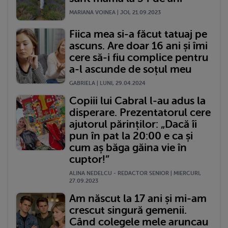
MARIANA VOINEA | JOI, 21.09.2023
Fiica mea si-a făcut tatuaj pe
ascuns. Are doar 16 ani și îmi
cere să-i fiu complice pentru
a-l ascunde de soțul meu
GABRIELA | LUNI, 29.04.2024
Copiii lui Cabral l-au adus la
disperare. Prezentatorul cere
ajutorul părinților: „Dacă îi
pun în pat la 20:00 e ca și
cum aș băga găina vie în
cuptor!”
ALINA NEDELCU - REDACTOR SENIOR | MIERCURI,
27.09.2023
Am născut la 17 ani și mi-am
crescut singură gemenii.
Când colegele mele aruncau