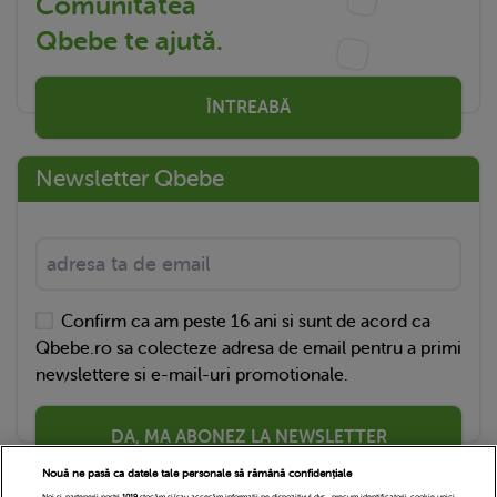
Comunitatea
Qbebe te ajută.
ÎNTREABĂ
Newsletter Qbebe
Confirm ca am peste 16 ani si sunt de acord ca
Qbebe.ro sa colecteze adresa de email pentru a primi
newslettere si e-mail-uri promotionale.
DA, MA ABONEZ LA NEWSLETTER
Nouă ne pasă ca datele tale personale să rămână confidențiale
Noi și partenerii noștri
1019
stocăm și/sau accesăm informații pe dispozitivul dvs., precum identificatorii cookie unici