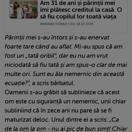
Am 31 de ani și părinții mei
îmi plătesc creditul la casă. O
să fiu copilul lor toată viața
MARIANA VOINEA | JOI, 18.07.2024
Părinții mei s-au întors și s-au enervat
foarte tare când au aflat. Mi-au spus că am
fost un „tată oribil”, dar eu nu am vrut
niciodată să fiu tată și am spus-o clar de mai
multe ori. Sunt eu ăla nemernic din această
ecuație?”,
a scris bărbatul.
Oamenii s-au grăbit să sublinieze că acest
om este cu siguranță un nemernic, unii chiar
subliniind că în zece ani nu pare să se fi
maturizat deloc. Unul dintre ei a scris:
„Ca
de la om la om - nu ai pic de bun simț! Chiar