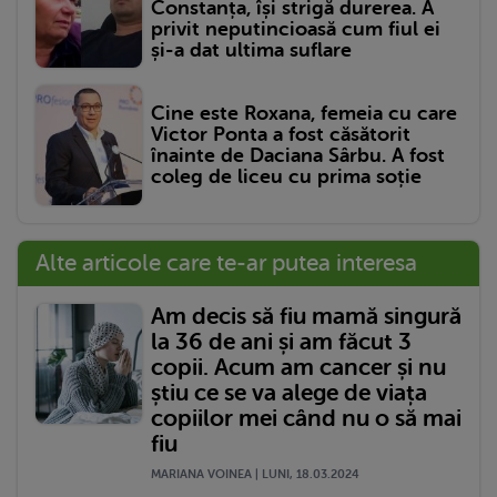
Constanța, își strigă durerea. A
privit neputincioasă cum fiul ei
și-a dat ultima suflare
Cine este Roxana, femeia cu care
Victor Ponta a fost căsătorit
înainte de Daciana Sârbu. A fost
coleg de liceu cu prima soție
Alte articole care te-ar putea interesa
Am decis să fiu mamă singură
la 36 de ani și am făcut 3
copii. Acum am cancer și nu
știu ce se va alege de viața
copiilor mei când nu o să mai
fiu
MARIANA VOINEA | LUNI, 18.03.2024