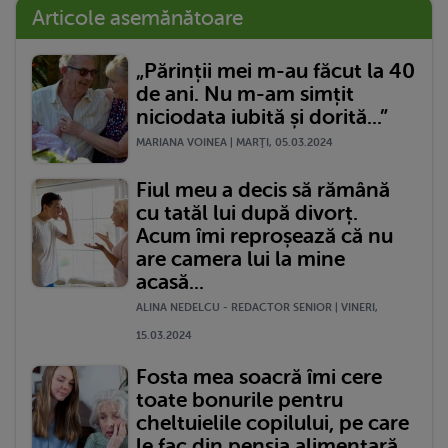
Articole asemănătoare
„Părinții mei m-au făcut la 40
de ani. Nu m-am simțit
niciodata iubită și dorită...”
MARIANA VOINEA | MARŢI, 05.03.2024
Fiul meu a decis să rămână
cu tatăl lui după divorț.
Acum îmi reproșează că nu
are camera lui la mine
acasă...
ALINA NEDELCU - REDACTOR SENIOR | VINERI,
15.03.2024
Fosta mea soacră îmi cere
toate bonurile pentru
cheltuielile copilului, pe care
le fac din pensia alimentară