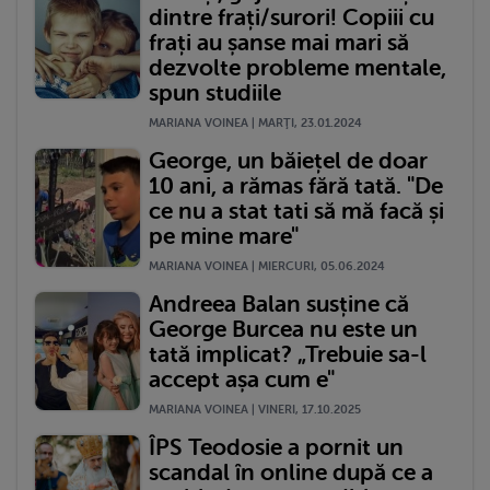
dintre frați/surori! Copiii cu
frați au șanse mai mari să
dezvolte probleme mentale,
spun studiile
MARIANA VOINEA | MARŢI, 23.01.2024
George, un băiețel de doar
10 ani, a rămas fără tată. "De
ce nu a stat tati să mă facă și
pe mine mare"
MARIANA VOINEA | MIERCURI, 05.06.2024
Andreea Balan susține că
George Burcea nu este un
tată implicat? „Trebuie sa-l
accept așa cum e"
MARIANA VOINEA | VINERI, 17.10.2025
ÎPS Teodosie a pornit un
scandal în online după ce a