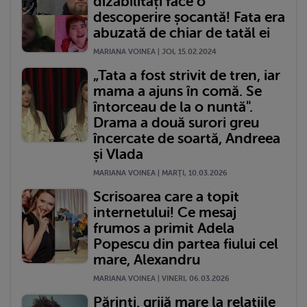
dizabilități face o
descoperire șocantă! Fata era
abuzată de chiar de tatăl ei
MARIANA VOINEA | JOI, 15.02.2024
„Tata a fost strivit de tren, iar
mama a ajuns în comă. Se
întorceau de la o nuntă".
Drama a două surori greu
încercate de soartă, Andreea
și Vlada
MARIANA VOINEA | MARŢI, 10.03.2026
Scrisoarea care a topit
internetului! Ce mesaj
frumos a primit Adela
Popescu din partea fiului cel
mare, Alexandru
MARIANA VOINEA | VINERI, 06.03.2026
Părinți, grijă mare la relațiile