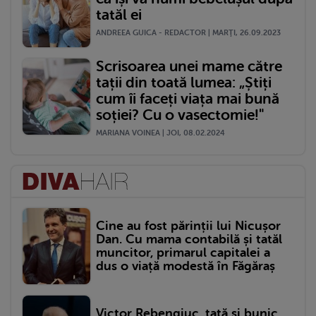
tatăl ei
ANDREEA GUICA - REDACTOR | MARŢI, 26.09.2023
Scrisoarea unei mame către
tații din toată lumea: „Știți
cum îi faceți viața mai bună
soției? Cu o vasectomie!"
MARIANA VOINEA | JOI, 08.02.2024
Cine au fost părinții lui Nicușor
Dan. Cu mama contabilă și tatăl
muncitor, primarul capitalei a
dus o viață modestă în Făgăraș
Victor Rebengiuc, tată și bunic.