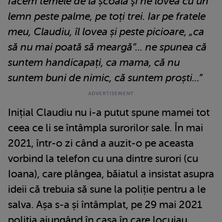
facem temele de la școală şi ne lovea cu un
lemn peste palme, pe toți trei. Iar pe fratele
meu, Claudiu, îl lovea și peste picioare, „ca
să nu mai poată să meargă”... ne spunea că
suntem handicapați, ca mama, că nu
suntem buni de nimic, că suntem proști...”
Inițial Claudiu nu i-a putut spune mamei tot
ceea ce li se întâmpla surorilor sale. În mai
2021, într-o zi când a auzit-o pe aceasta
vorbind la telefon cu una dintre surori (cu
Ioana), care plângea, băiatul a insistat asupra
ideii că trebuia să sune la poliție pentru a le
salva. Așa s-a și întâmplat, pe 29 mai 2021
poliția ajungând în casa în care locuiau