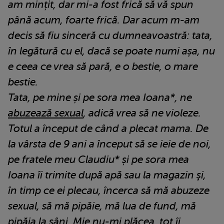
am mințit, dar mi-a fost frică să vă spun
până acum, foarte frică. Dar acum m-am
decis să fiu sinceră cu dumneavoastră: tata,
în legătură cu el, dacă se poate numi așa, nu
e ceea ce vrea să pară, e o bestie, o mare
bestie.
Tata, pe mine și pe sora mea Ioana*, ne
abuzează sexual
, adică vrea să ne violeze.
Totul a început de când a plecat mama. De
la vârsta de 9 ani a început să se ieie de noi,
pe fratele meu Claudiu* și pe sora mea
Ioana îi trimite după apă sau la magazin şi,
în timp ce ei plecau, încerca să mă abuzeze
sexual, să mă pipăie, mă lua de fund, mă
pipăia la sâni. Mie nu-mi plăcea, tot îi