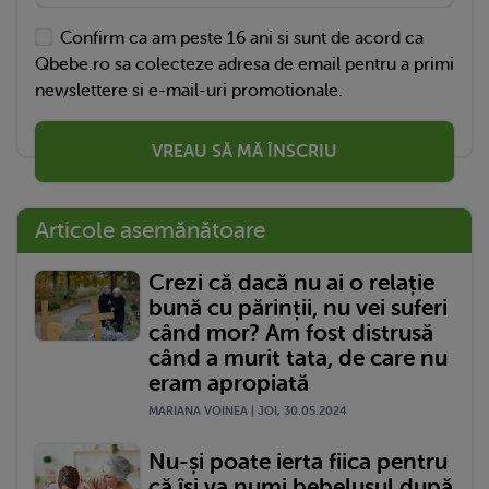
Confirm ca am peste 16 ani si sunt de acord ca
Qbebe.ro sa colecteze adresa de email pentru a primi
newslettere si e-mail-uri promotionale.
VREAU SĂ MĂ ÎNSCRIU
Articole asemănătoare
Crezi că dacă nu ai o relație
bună cu părinții, nu vei suferi
când mor? Am fost distrusă
când a murit tata, de care nu
eram apropiată
MARIANA VOINEA | JOI, 30.05.2024
Nu-și poate ierta fiica pentru
că își va numi bebelușul după