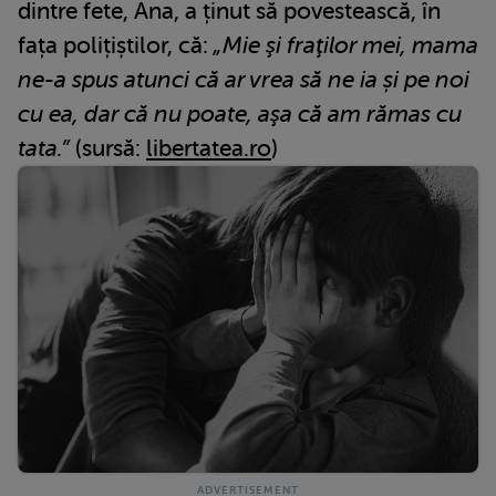
dintre fete, Ana, a ținut să povestească, în
fața polițiștilor, că:
„Mie şi fraţilor mei, mama
ne-a spus atunci că ar vrea să ne ia și pe noi
cu ea, dar că nu poate, aşa că am rămas cu
tata.”
(sursă:
libertatea.ro
)