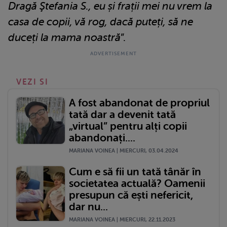
Dragă Ştefania S., eu și frații mei nu vrem la
casa de copii, vă rog, dacă puteți, să ne
duceți la mama noastră
”.
VEZI SI
A fost abandonat de propriul
tată dar a devenit tată
„virtual” pentru alți copii
abandonați....
MARIANA VOINEA | MIERCURI, 03.04.2024
Cum e să fii un tată tânăr în
societatea actuală? Oamenii
presupun că ești nefericit,
dar nu...
MARIANA VOINEA | MIERCURI, 22.11.2023