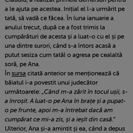
a le ajuta pe acestea. Inițial el l-a urmărit pe
tată, să vadă ce făcea. În luna ianuarie a
anului trecut, după ce a fost trimis la
cumpărături de acesta și a luat-o cu el și pe
una dintre surori, când s-a întors acasă a
putut sesiza cum tatăl o agresa pe cealaltă
soră, pe Ana.
În
sursa
citată anterior se menționează că
băiatul i-a povestit unui judecător
următoarele:
„Când m-a zărit în tocul ușii, s-
a înroșit. A luat-o pe Ana în brațe și a pupat-
o pe frunte, apoi m-a întrebat dacă am
cumpărat ce mi-a zis, şi a ieșit din casă.”
Ulterior, Ana și-a amintit și ea, când a depus