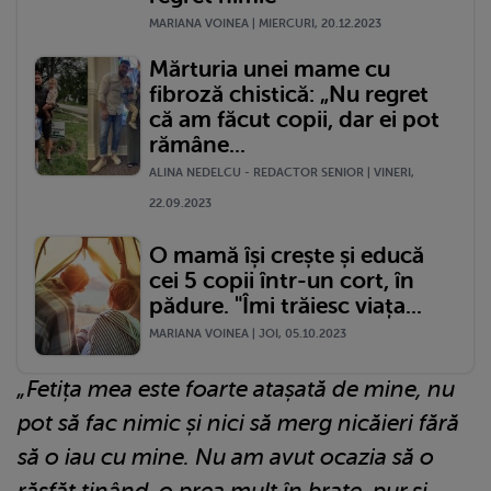
MARIANA VOINEA | MIERCURI, 20.12.2023
Mărturia unei mame cu
fibroză chistică: „Nu regret
că am făcut copii, dar ei pot
rămâne...
ALINA NEDELCU - REDACTOR SENIOR | VINERI,
22.09.2023
O mamă își crește și educă
cei 5 copii într-un cort, în
pădure. "Îmi trăiesc viața...
MARIANA VOINEA | JOI, 05.10.2023
„Fetița mea este foarte atașată de mine, nu
pot să fac nimic și nici să merg nicăieri fără
să o iau cu mine. Nu am avut ocazia să o