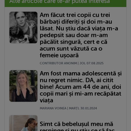
Alte articole care te-ar putea interesa
Am făcut trei copii cu trei
bărbați diferiți și doi m-au
lăsat. Nu știu dacă viața m-a
pedepsit sau doar m-am
păcălit singură, cert e că
acum sunt văzută ca o
femeie ușoară
CONTRIBUTOR ANONIM | JOI, 07.08.2025
Am fost mama adolescentă și
nu regret nimic. DA, ai citit
bine! Acum am 44 de ani, doi
copii mari și mi-am recăpătat
viața
MARIANA VOINEA | MARŢI, 30.01.2024
Simt că bebelușul meu mă
respinge și nu știu ce să fac