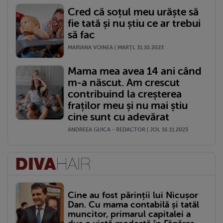
Cred că soțul meu urăște să
fie tată și nu știu ce ar trebui
să fac
MARIANA VOINEA | MARŢI, 31.10.2023
Mama mea avea 14 ani când
m-a născut. Am crescut
contribuind la creșterea
fraților meu și nu mai știu
cine sunt cu adevărat
ANDREEA GUICA - REDACTOR | JOI, 16.11.2023
Cine au fost părinții lui Nicușor
Dan. Cu mama contabilă și tatăl
muncitor, primarul capitalei a