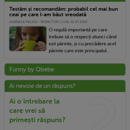
Testăm și recomandăm: probabil cel mai bun
ceai pe care l-am băut vreodată
GABRIELA PALADI - REDACTOR | LUNI, 15.07.2019
O regulă importantă pe care
trebuie să o respecți atunci când
ești părinte, și cu precădere acel
părinte care este principalul...
Funny by Qbebe
Ai nevoie de un răspuns?
Ai o întrebare la
care vrei să
primești răspuns?