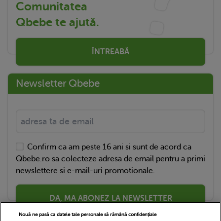
Comunitatea
Qbebe te ajută.
ÎNTREABĂ
Newsletter Qbebe
Confirm ca am peste 16 ani si sunt de acord ca
Qbebe.ro sa colecteze adresa de email pentru a primi
newslettere si e-mail-uri promotionale.
DA, MA ABONEZ LA NEWSLETTER
Nouă ne pasă ca datele tale personale să rămână confidențiale