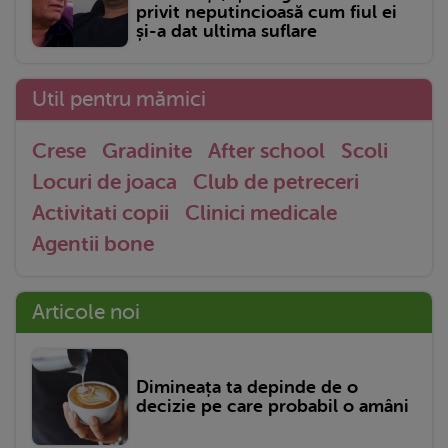
privit neputincioasă cum fiul ei
și-a dat ultima suflare
Util pentru mămici
Crese
Gradinite
After school
Scoli
Locuri de joaca
Club de petreceri
Activitati copii
Clinici medicale
Agentii bone
Articole noi
Dimineața ta depinde de o
decizie pe care probabil o amâni