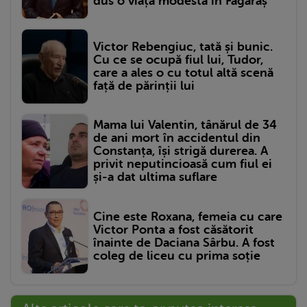
dus o viață modestă în Făgăraș
Victor Rebengiuc, tată și bunic.
Cu ce se ocupă fiul lui, Tudor,
care a ales o cu totul altă scenă
față de părinții lui
Mama lui Valentin, tânărul de 34
de ani mort în accidentul din
Constanța, își strigă durerea. A
privit neputincioasă cum fiul ei
și-a dat ultima suflare
Cine este Roxana, femeia cu care
Victor Ponta a fost căsătorit
înainte de Daciana Sârbu. A fost
coleg de liceu cu prima soție