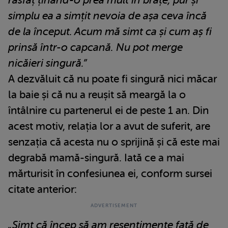
răsfăț ținând-o prea mult în brațe, pur și
simplu ea a simțit nevoia de așa ceva încă
de la început. Acum mă simt ca și cum aș fi
prinsă într-o capcană. Nu pot merge
nicăieri singură.”
A dezvăluit că nu poate fi singură nici măcar
la baie și că nu a reușit să meargă la o
întâlnire cu partenerul ei de peste 1 an. Din
acest motiv, relația lor a avut de suferit, are
senzația că acesta nu o sprijină și că este mai
degrabă mamă-singură. Iată ce a mai
mărturisit în confesiunea ei, conform sursei
citate anterior:
„Simt că încep să am resentimente față de