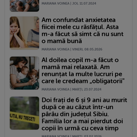
MARIANA VOINEA | JOI, 11.07.2024
Am confundat anxietatea
fiicei mele cu răsfățul. Asta
m-a făcut să simt că nu sunt
o mamă bună
MARIANA VOINEA | VINERI, 08.05.2026
Al doilea copil m-a făcut o
mamă mai relaxată. Am
renunțat la multe lucruri pe
care le credeam „obligatorii"
MARIANA VOINEA | MARŢI, 23.07.2024
Doi frați de 6 și 9 ani au murit
după ce au căzut într-un
pârâu din județul Sibiu.
Familia lor a mai pierdut doi
copii în urmă cu ceva timp
MARIANA VOINEA | MARŢI, 03.02.2026