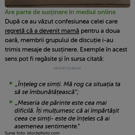
Are parte de susținere în mediul online
După ce au văzut confesiunea celei care
regretă că a devenit mamă
pentru a doua
oară, membrii grupului de discuție i-au
trimis mesaje de susținere. Exemple în acest
sens pot fi regăsite și în sursa citată:
„Înțeleg ce simți. Mă rog ca situația ta
să se îmbunătățească”;
„Meseria de părinte este cea mai
dificilă. Îți mulțumesc că ai împărtășit
ceea ce simți- este de înțeles că ai
asemenea sentiment
e.”
Surse foto: istockphoto.com