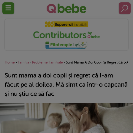
Home
›
Familia
›
Probleme Familiale
›
Sunt Mama A Doi Copii Și Regret Că L-Am F
Sunt mama a doi copii și regret că l-am
făcut pe al doilea. Mă simt ca într-o capcană
și nu știu ce să fac