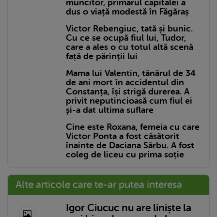
muncitor, primarul capitalei a
dus o viață modestă în Făgăraș
Victor Rebengiuc, tată și bunic.
Cu ce se ocupă fiul lui, Tudor,
care a ales o cu totul altă scenă
față de părinții lui
Mama lui Valentin, tânărul de 34
de ani mort în accidentul din
Constanța, își strigă durerea. A
privit neputincioasă cum fiul ei
și-a dat ultima suflare
Cine este Roxana, femeia cu care
Victor Ponta a fost căsătorit
înainte de Daciana Sârbu. A fost
coleg de liceu cu prima soție
Alte articole care te-ar putea interesa
Igor Ciucuc nu are liniște la