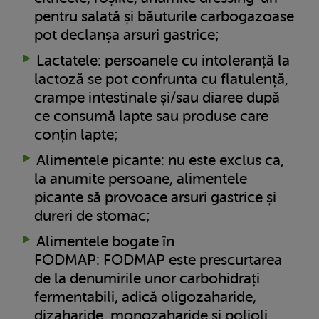
pentru salată și băuturile carbogazoase
pot declanșa arsuri gastrice;
Lactatele: persoanele cu intoleranță la
lactoză se pot confrunta cu flatulență,
crampe intestinale și/sau diaree după
ce consumă lapte sau produse care
conțin lapte;
Alimentele picante: nu este exclus ca,
la anumite persoane, alimentele
picante să provoace arsuri gastrice și
dureri de stomac;
Alimentele bogate în
FODMAP: FODMAP este prescurtarea
de la denumirile unor carbohidrați
fermentabili, adică oligozaharide,
dizaharide, monozaharide și polioli.