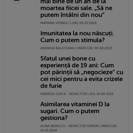
mai bine de un an de la
moartea fiicei sale. „Să ne
putem întâlni din nou”
MARIANA VOINEA | LUNI, 09.02.2026
Imunitatea la nou născuți.
Cum o putem stimula?
ANDREEA BALUTEANU | MIERCURI, 09.08.2023
Sfatul unei bone cu
experiență de 19 ani: Cum
pot părinții să „negocieze” cu
cei mici pentru a evita crizele
de furie
ANDREEA GUICA - REDACTOR | JOI, 10.08.2023
Asimilarea vitaminei D la
sugari. Cum o putem
gestiona?
ALINA NEDELCU - REDACTOR SENIOR | MIERCURI,
13.03.2024