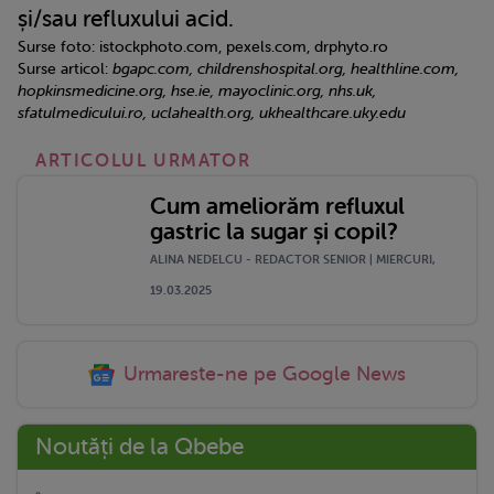
și/sau refluxului acid.
Surse foto: istockphoto.com, pexels.com, drphyto.ro
Surse articol:
bgapc.com, childrenshospital.org, healthline.com,
hopkinsmedicine.org, hse.ie, mayoclinic.org, nhs.uk,
sfatulmedicului.ro, uclahealth.org, ukhealthcare.uky.edu
ARTICOLUL URMATOR
Cum ameliorăm refluxul
gastric la sugar și copil?
ALINA NEDELCU - REDACTOR SENIOR | MIERCURI,
19.03.2025
Urmareste-ne pe Google News
Noutăți de la Qbebe