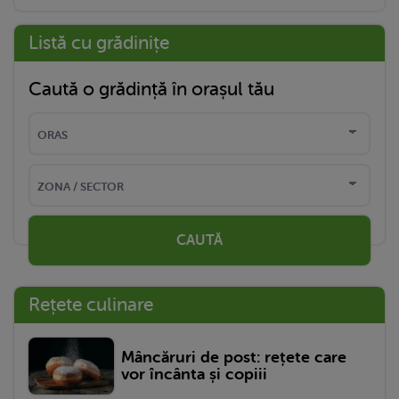
Listă cu grădinițe
Caută o grădință în orașul tău
CAUTĂ
Rețete culinare
Mâncăruri de post: rețete care
vor încânta și copiii