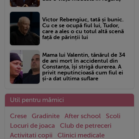
Victor Rebengiuc, tată și bunic.
Cu ce se ocupă fiul lui, Tudor,
care a ales o cu totul altă scenă
față de părinții lui
Mama lui Valentin, tânărul de 34
de ani mort în accidentul din
Constanța, își strigă durerea. A
privit neputincioasă cum fiul ei
și-a dat ultima suflare
Util pentru mămici
Crese
Gradinite
After school
Scoli
Locuri de joaca
Club de petreceri
Activitati copii
Clinici medicale