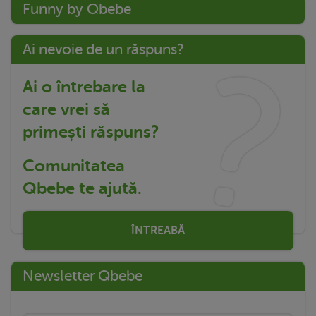
Funny by Qbebe
Ai nevoie de un răspuns?
Ai o întrebare la
care vrei să
primești răspuns?
Comunitatea
Qbebe te ajută.
ÎNTREABĂ
Newsletter Qbebe