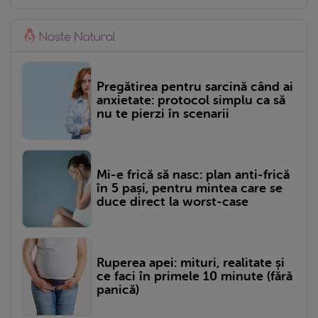
Pregătirea pentru sarcină când ai
anxietate: protocol simplu ca să
nu te pierzi în scenarii
Mi-e frică să nasc: plan anti-frică
în 5 pași, pentru mintea care se
duce direct la worst-case
Ruperea apei: mituri, realitate și
ce faci în primele 10 minute (fără
panică)