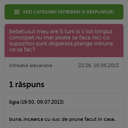
Vezi categorii întrebări și răspunsuri
bebelusul meu are 5 luni si ii tot timpul
constipat.nu mai poate sa faca nici cu
supozitor.sunt disperata,plange intruna.
ce sa fac?
întreabă alexandra
22:36, 19.06.2013
1 răspuns
ligia
(19:50, 09.07.2013)
buna..incearca cu suc de prune facut in casa..