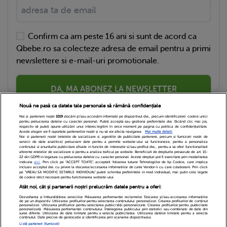
Confirm ca am peste 16 ani si sunt de acord ca
Qbebe.ro sa colecteze adresa de email pentru a primi
newslettere si e-mail-uri promotionale.
DA, MA ABONEZ LA NEWSLETTER
Nouă ne pasă ca datele tale personale să rămână confidențiale
Noi și partenerii noștri
1019
stocăm și/sau accesăm informații pe dispozitivul dvs., precum identificatorii cookie unici
pentru prelucrarea datelor cu caracter personal. Puteți accepta sau gestiona preferințele dvs. făcând clic mai jos,
respectiv vă puteți opune utilizării unui interes legitim în orice moment pe pagina cu politica de confidențialitate.
Aceste alegeri vor fi raportate partenerilor noștri și nu vă vor afecta navigarea.
Mai multe detalii
Noi si partenerii nostri (retelele de socializare si agentiile de publicitate partenere, precum si furnizorii nostri de
servicii de date analitice) prelucram date pentru a permite website-ului sa functioneze, pentru a personaliza
continutul si anunturile publicitare afisate in functie de interesele si/sau profilul dvs., pentru a va oferi functionalitati
aferente retelelor de socializare si pentru a analiza traficul pe website. Beneficiati de drepturile prevazute de art. 15-
22 din GDPR in legatura cu prelucrarea datelor cu caracter personal. Aceste drepturi pot fi exercitate prin modalitatea
indicata
aici
. Prin click pe “ACCEPT TOATE”, acceptati folosirea tuturor Tehnologiilor de tip Cookie, care implica
inclusiv acceptul dvs. cu privire la stocarea/accesarea informatiilor de catre Vendor-ii cu care colaboram. Prin click
Echipa Editoriala
Newsletter
Contact
pe “VREAU SA MODIFIC SETARILE INDIVIDUAL” puteti schimba preferintele in mod individual, mai putin cele legate
de cookie strict necesare pentru functionarea website-ului.
Atât noi, cât și partenerii noștri prelucrăm datele pentru a oferi:
Cariere
Cookies
Politica de confidentialitate
Dezvoltarea și îmbunătățirea serviciilor. Măsurarea performanței reclamelor. Stocarea și/sau accesarea informațiilor
de pe un dispozitiv. Utilizarea profilurilor pentru selectarea conținutului personalizat. Crearea profilurilor de conținut
DivaHair Cosmetics
Despre noi
personalizat. Utilizarea profilurilor pentru selectarea publicității personalizate. Crearea profilurilor pentru publicitate
personalizată. Măsurarea performanței conținutului. Înțelegerea publicului prin statistici sau combinații de date din
surse diferite. Utilizarea de date limitate pentru a selecta publicitatea. Utilizarea datelor limitate pentru a selecta
conținutul. Date precise de geolocație și identificarea prin scanarea dispozitivului.
Termeni si conditii
Setari Cookies
Listă parteneri (furnizori)