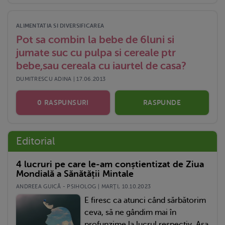
ALIMENTATIA SI DIVERSIFICAREA
Pot sa combin la bebe de 6luni si
jumate suc cu pulpa si cereale ptr
bebe,sau cereala cu iaurtel de casa?
DUMITRESCU ADINA | 17.06.2013
0 RASPUNSURI
RASPUNDE
Editorial
4 lucruri pe care le-am conștientizat de Ziua
Mondială a Sănătății Mintale
ANDREEA GUICĂ - PSIHOLOG | MARŢI, 10.10.2023
E firesc ca atunci când sărbătorim
ceva, să ne gândim mai în
profunzime la lucrul respectiv. Așa