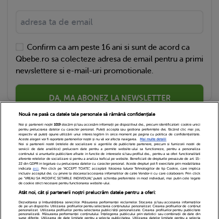
Confirm ca am peste 16 ani si sunt de acord ca
Qbebe.ro sa colecteze adresa de email pentru a primi
newslettere si e-mail-uri promotionale.
DA, MA ABONEZ LA NEWSLETTER
Nouă ne pasă ca datele tale personale să rămână confidențiale
Noi și partenerii noștri
1019
stocăm și/sau accesăm informații pe dispozitivul dvs., precum identificatorii cookie unici
pentru prelucrarea datelor cu caracter personal. Puteți accepta sau gestiona preferințele dvs. făcând clic mai jos,
respectiv vă puteți opune utilizării unui interes legitim în orice moment pe pagina cu politica de confidențialitate.
Aceste alegeri vor fi raportate partenerilor noștri și nu vă vor afecta navigarea.
Mai multe detalii
Noi si partenerii nostri (retelele de socializare si agentiile de publicitate partenere, precum si furnizorii nostri de
servicii de date analitice) prelucram date pentru a permite website-ului sa functioneze, pentru a personaliza
continutul si anunturile publicitare afisate in functie de interesele si/sau profilul dvs., pentru a va oferi functionalitati
aferente retelelor de socializare si pentru a analiza traficul pe website. Beneficiati de drepturile prevazute de art. 15-
22 din GDPR in legatura cu prelucrarea datelor cu caracter personal. Aceste drepturi pot fi exercitate prin modalitatea
indicata
aici
. Prin click pe “ACCEPT TOATE”, acceptati folosirea tuturor Tehnologiilor de tip Cookie, care implica
inclusiv acceptul dvs. cu privire la stocarea/accesarea informatiilor de catre Vendor-ii cu care colaboram. Prin click
Echipa Editoriala
Newsletter
Contact
pe “VREAU SA MODIFIC SETARILE INDIVIDUAL” puteti schimba preferintele in mod individual, mai putin cele legate
de cookie strict necesare pentru functionarea website-ului.
Atât noi, cât și partenerii noștri prelucrăm datele pentru a oferi:
Cariere
Cookies
Politica de confidentialitate
Dezvoltarea și îmbunătățirea serviciilor. Măsurarea performanței reclamelor. Stocarea și/sau accesarea informațiilor
de pe un dispozitiv. Utilizarea profilurilor pentru selectarea conținutului personalizat. Crearea profilurilor de conținut
DivaHair Cosmetics
Despre noi
personalizat. Utilizarea profilurilor pentru selectarea publicității personalizate. Crearea profilurilor pentru publicitate
personalizată. Măsurarea performanței conținutului. Înțelegerea publicului prin statistici sau combinații de date din
surse diferite. Utilizarea de date limitate pentru a selecta publicitatea. Utilizarea datelor limitate pentru a selecta