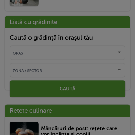
Listă cu grădinițe
Caută o grădință în orașul tău
CAUTĂ
Rețete culinare
Mâncăruri de post: rețete care
vor încânta și copiii