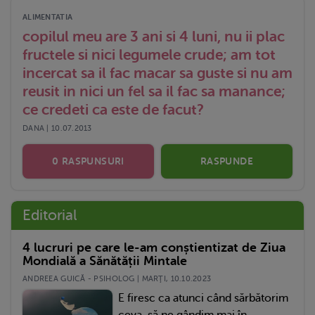
ALIMENTATIA
copilul meu are 3 ani si 4 luni, nu ii plac
fructele si nici legumele crude; am tot
incercat sa il fac macar sa guste si nu am
reusit in nici un fel sa il fac sa manance;
ce credeti ca este de facut?
DANA | 10.07.2013
0 RASPUNSURI
RASPUNDE
Editorial
4 lucruri pe care le-am conștientizat de Ziua
Mondială a Sănătății Mintale
ANDREEA GUICĂ - PSIHOLOG | MARŢI, 10.10.2023
E firesc ca atunci când sărbătorim
ceva, să ne gândim mai în