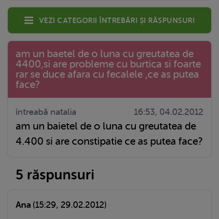
Vezi categorii întrebări și răspunsuri
am un baetel de o luna cu greutatea de
4400,si are probleme cu burtica si foarte
rar se duce afara cu fecalele ,ce as putea
face?
întreabă natalia
16:53, 04.02.2012
am un baietel de o luna cu greutatea de
4.400 si are constipatie ce as putea face?
5 răspunsuri
Ana
(15:29, 29.02.2012)