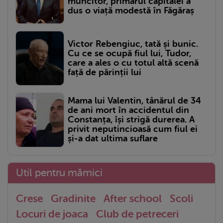
muncitor, primarul capitalei a
dus o viață modestă în Făgăraș
Victor Rebengiuc, tată și bunic.
Cu ce se ocupă fiul lui, Tudor,
care a ales o cu totul altă scenă
față de părinții lui
Mama lui Valentin, tânărul de 34
de ani mort în accidentul din
Constanța, își strigă durerea. A
privit neputincioasă cum fiul ei
și-a dat ultima suflare
Util pentru mămici
Crese
Gradinite
After school
Scoli
Locuri de joaca
Club de petreceri