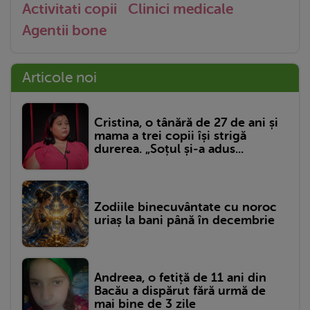
Activitati copii
Clinici medicale
Agentii bone
Articole noi
Cristina, o tânără de 27 de ani și
mama a trei copii își strigă
durerea. „Soțul și-a adus...
Zodiile binecuvântate cu noroc
uriaș la bani până în decembrie
Andreea, o fetiță de 11 ani din
Bacău a dispărut fără urmă de
mai bine de 3 zile