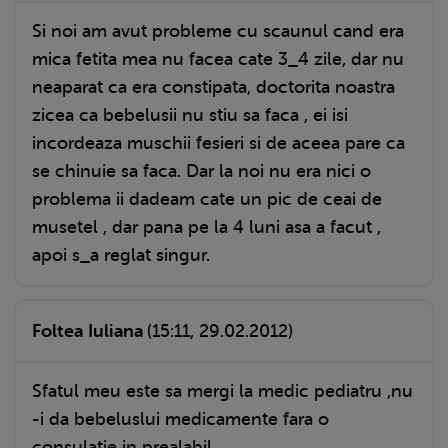
Si noi am avut probleme cu scaunul cand era
mica fetita mea nu facea cate 3_4 zile, dar nu
neaparat ca era constipata, doctorita noastra
zicea ca bebelusii nu stiu sa faca , ei isi
incordeaza muschii fesieri si de aceea pare ca
se chinuie sa faca. Dar la noi nu era nici o
problema ii dadeam cate un pic de ceai de
musetel , dar pana pe la 4 luni asa a facut ,
apoi s_a reglat singur.
Foltea Iuliana
(15:11, 29.02.2012)
Sfatul meu este sa mergi la medic pediatru ,nu
-i da bebeluslui medicamente fara o
consulatie in prealabil.