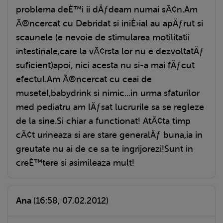
problema deÈ™i ii dÄƒdeam numai sÃ¢n.Am
Ã®ncercat cu Debridat si iniÈ›ial au apÄƒrut si
scaunele (e nevoie de stimularea motilitatii
intestinale,care la vÃ¢rsta lor nu e dezvoltatÄƒ
suficient)apoi, nici acesta nu si-a mai fÄƒcut
efectul.Am Ã®ncercat cu ceai de
musetel,babydrink si nimic...in urma sfaturilor
med pediatru am lÄƒsat lucrurile sa se regleze
de la sine.Si chiar a functionat! AtÃ¢ta timp
cÃ¢t urineaza si are stare generalÄƒ buna,ia in
greutate nu ai de ce sa te ingrijorezi!Sunt in
creÈ™tere si asimileaza mult!
Ana
(16:58, 07.02.2012)