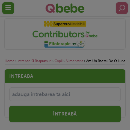
Home
›
Intrebari Si Raspunsuri
›
Copii
›
Alimentatia
›
Am Un Baetel De O Luna Cu 
INTREABĂ
ÎNTREABĂ