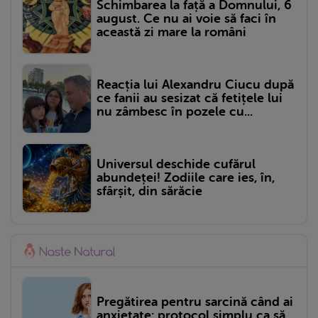
Schimbarea la față a Domnului, 6
august. Ce nu ai voie să faci în
această zi mare la români
Reacția lui Alexandru Ciucu după
ce fanii au sesizat că fetițele lui
nu zâmbesc în pozele cu...
Universul deschide cufărul
abundeței! Zodiile care ies, în,
sfârșit, din sărăcie
Pregătirea pentru sarcină când ai
anxietate: protocol simplu ca să