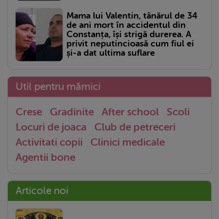
Mama lui Valentin, tânărul de 34
de ani mort în accidentul din
Constanța, își strigă durerea. A
privit neputincioasă cum fiul ei
și-a dat ultima suflare
Util pentru mămici
Crese
Gradinite
After school
Scoli
Locuri de joaca
Club de petreceri
Activitati copii
Clinici medicale
Agentii bone
Articole noi