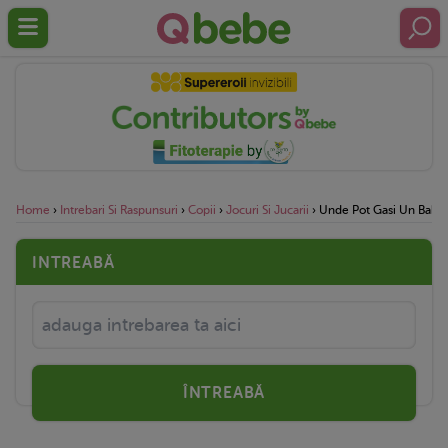
Home
›
Intrebari Si Raspunsuri
›
Copii
›
Jocuri Si Jucarii
›
Unde Pot Gasi Un Baby S
INTREABĂ
ÎNTREABĂ