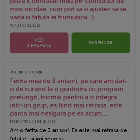
poza k odorasul meu ptr concursul de
mos nicolae..cum pot sa o ajustez sa se
vada si fatuta ei frumusica..:)
VLAD | 06.12.2012
VEZI
RASPUNDE
1 RASPUNS
JOCURI SI JUCARII
Fetita mea de 3 anisori, pe care am dat-
o de curand la o gradinita cu program
prelungit, tocmai pentru a o integra
intr-un grup, ea fiind mai retrasa, este
parca mai nesigura pe ea acum....
MOIS NATALIA | 04.10.2012
Am o fetita de 3 anisori. Ea este mai retrasa de
felul ei, si imi spun si...