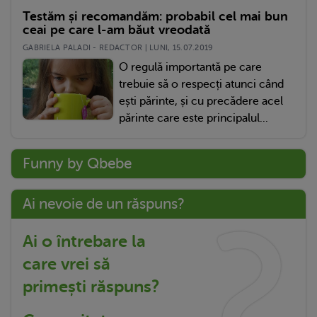
Testăm și recomandăm: probabil cel mai bun
ceai pe care l-am băut vreodată
GABRIELA PALADI - REDACTOR | LUNI, 15.07.2019
O regulă importantă pe care
trebuie să o respecți atunci când
ești părinte, și cu precădere acel
părinte care este principalul...
Funny by Qbebe
Ai nevoie de un răspuns?
Ai o întrebare la
care vrei să
primești răspuns?