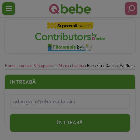
Home
›
Intrebari Si Raspunsuri
›
Mama
›
Cariera
›
Buna Ziua, Daniela Ma Numesc,
INTREABĂ
ÎNTREABĂ