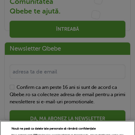
Comunitatea
Qbebe te ajută.
ÎNTREABĂ
Newsletter Qbebe
Confirm ca am peste 16 ani si sunt de acord ca
Qbebe.ro sa colecteze adresa de email pentru a primi
newslettere si e-mail-uri promotionale.
DA, MA ABONEZ LA NEWSLETTER
Nouă ne pasă ca datele tale personale să rămână confidențiale
Noi și partenerii noștri
1019
stocăm și/sau accesăm informații pe dispozitivul dvs., precum identificatorii cookie unici