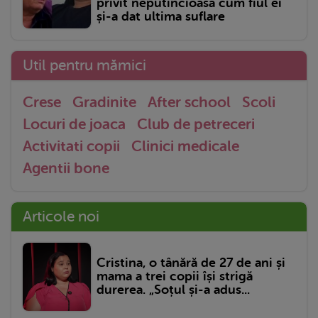
privit neputincioasă cum fiul ei
și-a dat ultima suflare
Util pentru mămici
Crese
Gradinite
After school
Scoli
Locuri de joaca
Club de petreceri
Activitati copii
Clinici medicale
Agentii bone
Articole noi
Cristina, o tânără de 27 de ani și
mama a trei copii își strigă
durerea. „Soțul și-a adus...