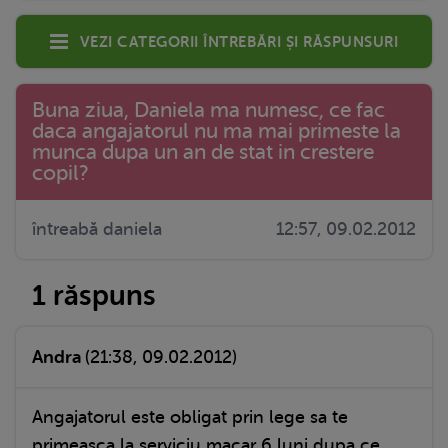
Vezi categorii întrebări și răspunsuri
Buna ziua, Daniela ma numesc, ce fac
daca angajatorul nu ma mai primeste la
munca dupa un an de stat in crestere
copil?
întreabă daniela
12:57, 09.02.2012
1 răspuns
Andra
(21:38, 09.02.2012)
Angajatorul este obligat prin lege sa te
primeasca la serviciu macar 6 luni dupa ce