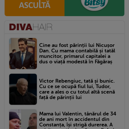
Cine au fost părinții lui Nicușor
Dan. Cu mama contabilă și tatăl
muncitor, primarul capitalei a
dus o viață modestă în Făgăraș
Victor Rebengiuc, tată și bunic.
Cu ce se ocupă fiul lui, Tudor,
care a ales o cu totul altă scenă
față de părinții lui
Mama lui Valentin, tânărul de 34
de ani mort în accidentul din
Constanța, își strigă durerea. A