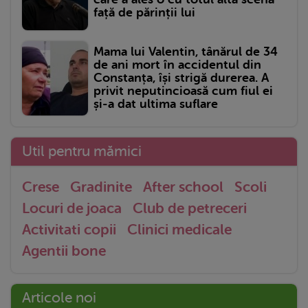
față de părinții lui
Mama lui Valentin, tânărul de 34
de ani mort în accidentul din
Constanța, își strigă durerea. A
privit neputincioasă cum fiul ei
și-a dat ultima suflare
Util pentru mămici
Crese
Gradinite
After school
Scoli
Locuri de joaca
Club de petreceri
Activitati copii
Clinici medicale
Agentii bone
Articole noi