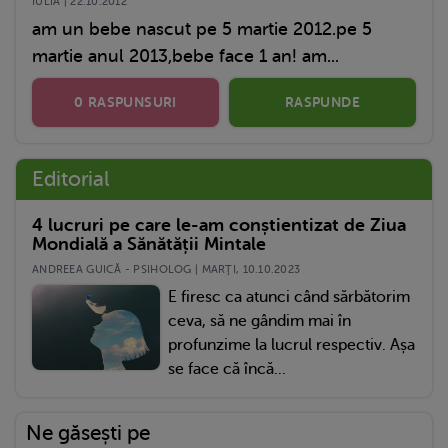
IULIA | 22.10.2012
am un bebe nascut pe 5 martie 2012.pe 5
martie anul 2013,bebe face 1 an! am...
0 RASPUNSURI
RASPUNDE
Editorial
4 lucruri pe care le-am conștientizat de Ziua
Mondială a Sănătății Mintale
ANDREEA GUICĂ - PSIHOLOG | MARŢI, 10.10.2023
E firesc ca atunci când sărbătorim
ceva, să ne gândim mai în
profunzime la lucrul respectiv. Așa
se face că încă...
Ne găsești pe