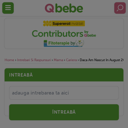
Home
›
Intrebari Si Raspunsuri
›
Mama
›
Cariera
›
Daca Am Nascut In August 2010
INTREABĂ
ÎNTREABĂ