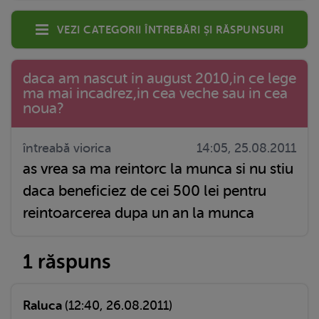
Vezi categorii întrebări și răspunsuri
daca am nascut in august 2010,in ce lege
ma mai incadrez,in cea veche sau in cea
noua?
întreabă viorica
14:05, 25.08.2011
as vrea sa ma reintorc la munca si nu stiu
daca beneficiez de cei 500 lei pentru
reintoarcerea dupa un an la munca
1 răspuns
Raluca
(12:40, 26.08.2011)