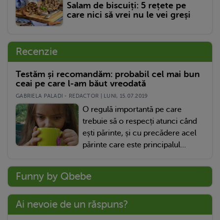
Salam de biscuiți: 5 rețete pe
care nici să vrei nu le vei greși
Recenzie
Testăm și recomandăm: probabil cel mai bun
ceai pe care l-am băut vreodată
GABRIELA PALADI - REDACTOR | LUNI, 15.07.2019
O regulă importantă pe care
trebuie să o respecți atunci când
ești părinte, și cu precădere acel
părinte care este principalul...
Funny by Qbebe
Ai nevoie de un răspuns?