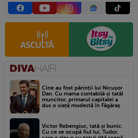
Cine au fost părinții lui Nicușor
Dan. Cu mama contabilă și tatăl
muncitor, primarul capitalei a
dus o viață modestă în Făgăraș
Victor Rebengiuc, tată și bunic.
Cu ce se ocupă fiul lui, Tudor,
care a ales o cu totul altă scenă