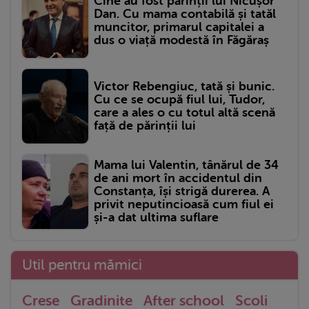
Cine au fost părinții lui Nicușor
Dan. Cu mama contabilă și tatăl
muncitor, primarul capitalei a
dus o viață modestă în Făgăraș
Victor Rebengiuc, tată și bunic.
Cu ce se ocupă fiul lui, Tudor,
care a ales o cu totul altă scenă
față de părinții lui
Mama lui Valentin, tânărul de 34
de ani mort în accidentul din
Constanța, își strigă durerea. A
privit neputincioasă cum fiul ei
și-a dat ultima suflare
Util pentru mămici
Crese
Gradinite
After school
Scoli