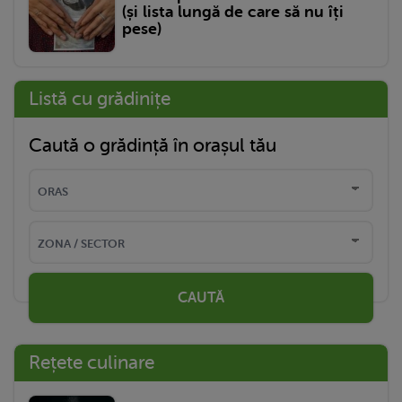
(și lista lungă de care să nu îți
pese)
Listă cu grădinițe
Caută o grădință în orașul tău
CAUTĂ
Rețete culinare