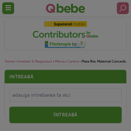
Home
›
Intrebari Si Raspunsuri
›
Mama
›
Cariera
›
Plata Risc Maternal Concediu
INTREABĂ
ÎNTREABĂ