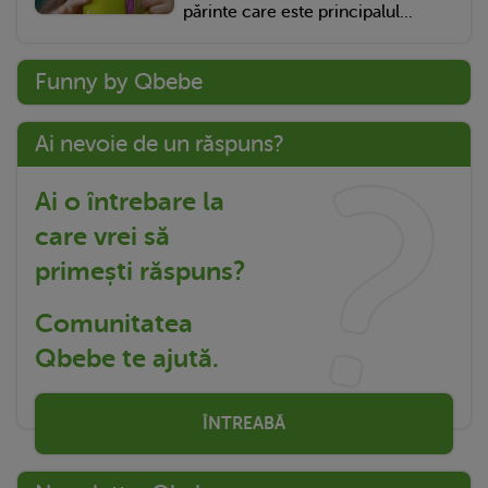
părinte care este principalul...
Funny by Qbebe
Ai nevoie de un răspuns?
Ai o întrebare la
care vrei să
primești răspuns?
Comunitatea
Qbebe te ajută.
ÎNTREABĂ