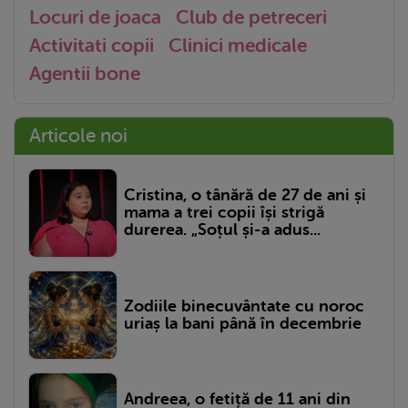
Locuri de joaca
Club de petreceri
Activitati copii
Clinici medicale
Agentii bone
Articole noi
Cristina, o tânără de 27 de ani și
mama a trei copii își strigă
durerea. „Soțul și-a adus...
Zodiile binecuvântate cu noroc
uriaș la bani până în decembrie
Andreea, o fetiță de 11 ani din