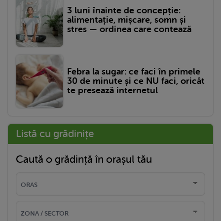
3 luni înainte de concepție:
alimentație, mișcare, somn și
stres — ordinea care contează
Febra la sugar: ce faci în primele
30 de minute și ce NU faci, oricât
te presează internetul
Listă cu grădinițe
Caută o grădință în orașul tău