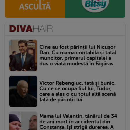
Cine au fost părinții lui Nicușor
Dan. Cu mama contabilă și tatăl
muncitor, primarul capitalei a
dus o viață modestă în Făgăraș
Victor Rebengiuc, tată și bunic.
Cu ce se ocupă fiul lui, Tudor,
care a ales o cu totul altă scenă
față de părinții lui
Mama lui Valentin, tânărul de 34
de ani mort în accidentul din
Constanța, își strigă durerea. A