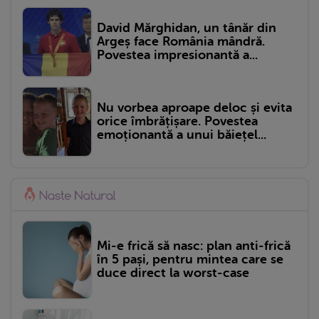
David Mărghidan, un tânăr din
Argeș face România mândră.
Povestea impresionantă a...
Nu vorbea aproape deloc și evita
orice îmbrățișare. Povestea
emoționantă a unui băiețel...
Mi-e frică să nasc: plan anti-frică
în 5 pași, pentru mintea care se
duce direct la worst-case