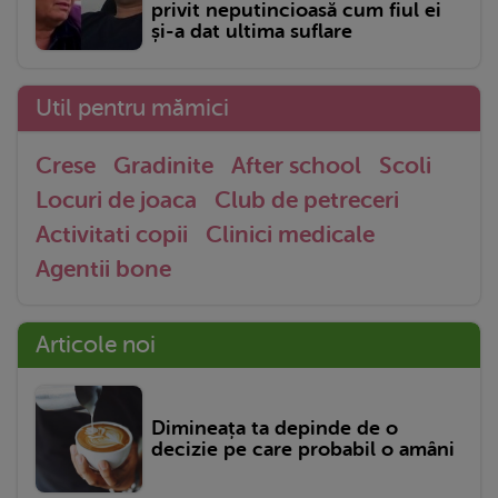
privit neputincioasă cum fiul ei
și-a dat ultima suflare
Util pentru mămici
Crese
Gradinite
After school
Scoli
Locuri de joaca
Club de petreceri
Activitati copii
Clinici medicale
Agentii bone
Articole noi
Dimineața ta depinde de o
decizie pe care probabil o amâni