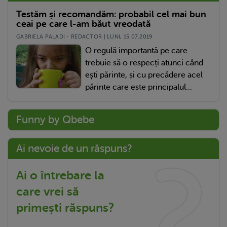
Testăm și recomandăm: probabil cel mai bun
ceai pe care l-am băut vreodată
GABRIELA PALADI - REDACTOR | LUNI, 15.07.2019
O regulă importantă pe care
trebuie să o respecți atunci când
ești părinte, și cu precădere acel
părinte care este principalul...
Funny by Qbebe
Ai nevoie de un răspuns?
Ai o întrebare la
care vrei să
primești răspuns?