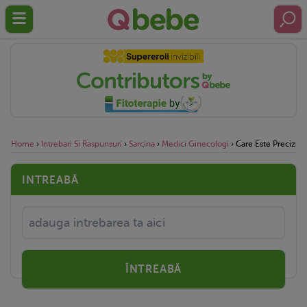
Home
›
Intrebari Si Raspunsuri
›
Sarcina
›
Medici Ginecologi
›
Care Este Precizia 
INTREABĂ
ÎNTREABĂ