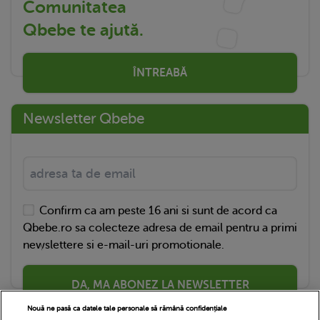
Comunitatea
Qbebe te ajută.
ÎNTREABĂ
Newsletter Qbebe
Confirm ca am peste 16 ani si sunt de acord ca
Qbebe.ro sa colecteze adresa de email pentru a primi
newslettere si e-mail-uri promotionale.
DA, MA ABONEZ LA NEWSLETTER
Nouă ne pasă ca datele tale personale să rămână confidențiale