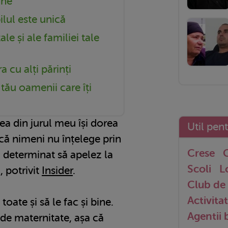
tine
ilul este unică
le și ale familiei tale
 cu alți părinți
 tău oamenii care îți
a din jurul meu își dorea
Util pen
că nimeni nu înțelege prin
Crese
G
 determinat să apelez la
Scoli
L
, potrivit
Insider
.
Club de 
Activitat
toate și să le fac și bine.
Agentii
e maternitate, așa că