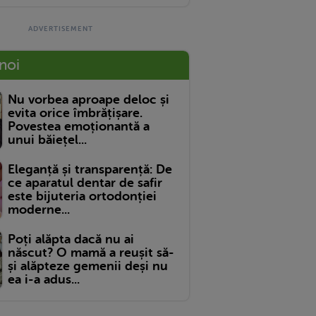
 noi
Nu vorbea aproape deloc și
evita orice îmbrățișare.
Povestea emoționantă a
unui băiețel...
Eleganță și transparență: De
ce aparatul dentar de safir
este bijuteria ortodonției
moderne...
Poți alăpta dacă nu ai
născut? O mamă a reușit să-
și alăpteze gemenii deși nu
ea i-a adus...