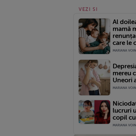
VEZI SI
Al doile
mamă ma
renunțat
care le 
MARIANA VOINE
Depresi
mereu c
Uneori 
MARIANA VOINE
Nicioda
lucruri 
copil c
MARIANA VOINE