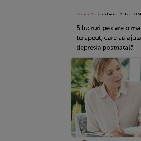
Home
›
Mama
›
5 Lucruri Pe Care O M
5 lucruri pe care o ma
terapeut, care au aju
depresia postnatală