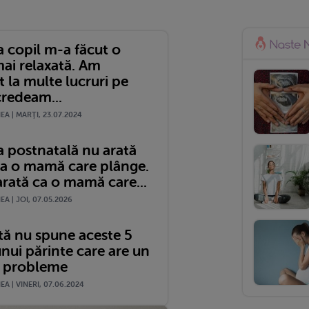
a copil m-a făcut o
i relaxată. Am
 la multe lucruri pe
credeam...
A | MARŢI, 23.07.2024
a postnatală nu arată
a o mamă care plânge.
arată ca o mamă care...
A | JOI, 07.05.2026
tă nu spune aceste 5
unui părinte care are un
u probleme
A | VINERI, 07.06.2024