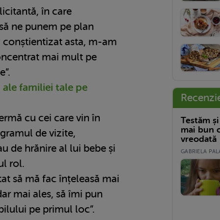
icitantă, în care
 să ne punem pe plan
 conștientizat asta, m-am
concentrat mai mult pe
e”.
 ale familiei tale pe
Recenzi
ermă cu cei care vin în
Testăm și
mai bun c
rogramul de vizite,
vreodată
 de hrănire al lui bebe și
GABRIELA PALA
ul rol.
tat să mă fac înțeleasă mai
 dar mai ales, să îmi pun
ilului pe primul loc”.