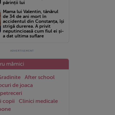
părinții lui
Mama lui Valentin, tânărul
de 34 de ani mort în
accidentul din Constanța, își
strigă durerea. A privit
neputincioasă cum fiul ei și-
a dat ultima suflare
tru mămici
radinite
After school
ocuri de joaca
petreceri
i copii
Clinici medicale
 bone