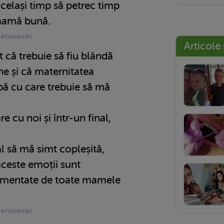
același timp să petrec timp
o mamă bună.
Articole
 că trebuie să fiu blândă
ne și că maternitatea
pă cu care trebuie să mă
 cu noi și într-un final,
l să mă simt copleșită,
aceste emoții sunt
rimentate de toate mamele