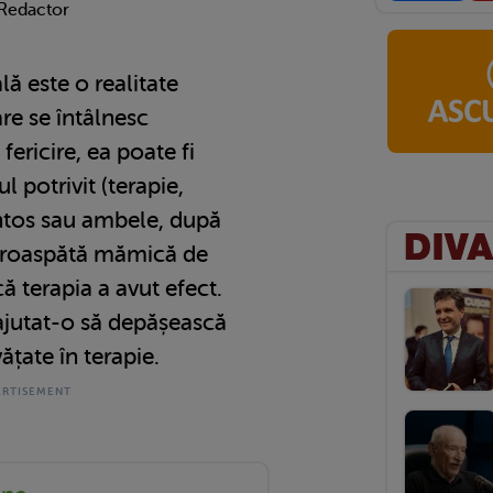
 Redactor
lă este o realitate
re se întâlnesc
ericire, ea poate fi
 potrivit (terapie,
tos sau ambele, după
 proaspătă mămică de
ă terapia a avut efect.
 ajutat-o să depășească
ățate în terapie.