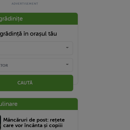
grădinițe
grădință în orașul tău
CAUTĂ
ulinare
Mâncăruri de post: rețete
care vor încânta și copiii