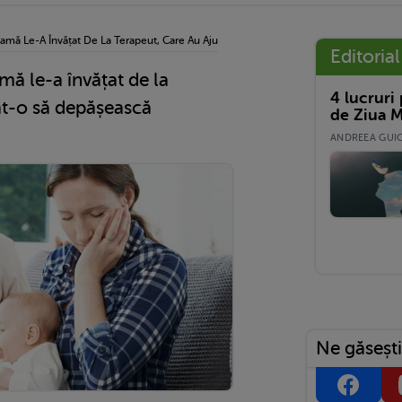
amă Le-A Învățat De La Terapeut, Care Au Ajutat-O Să Depășească Depresia Postnat
Editorial
mă le-a învățat de la
4 lucruri
tat-o să depășească
de Ziua M
ANDREEA GUICĂ
Ne găsești