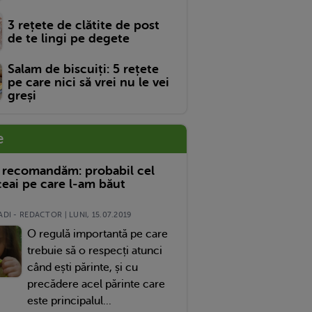
3 rețete de clătite de post
de te lingi pe degete
Salam de biscuiți: 5 rețete
pe care nici să vrei nu le vei
greși
e
 recomandăm: probabil cel
eai pe care l-am băut
DI - REDACTOR | LUNI, 15.07.2019
O regulă importantă pe care
trebuie să o respecți atunci
când ești părinte, și cu
precădere acel părinte care
este principalul...