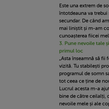
Este una extrem de sol
întotdeauna va trebui
secundar. De când am
mai liniștit și m-am 
cunoașterea fiicei mel
3. Pune nevoile tale și
primul loc
„Asta înseamnă să fii f
vizită. Tu stabilești p
programul de somn sau
tot ceea ce ține de no
Lucrul acesta m-a aju
bine de către ceilalți,
nevoile mele și ale cop