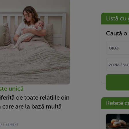
Listă cu 
Caută o 
este unică
ferită de toate relațiile din
Rețete c
a care are la bază multă