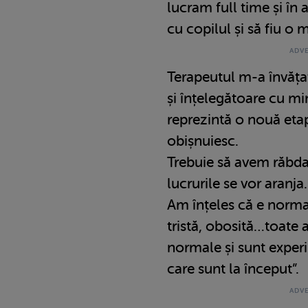
lucram full time și în 
cu copilul și să fiu 
Terapeutul m-a învățat
și înțelegătoare cu mi
reprezintă o nouă eta
obișnuiesc.
Trebuie să avem răbdare
lucrurile se vor aranja.
Am înțeles că e norma
tristă, obosită…toate 
normale și sunt expe
care sunt la început”.