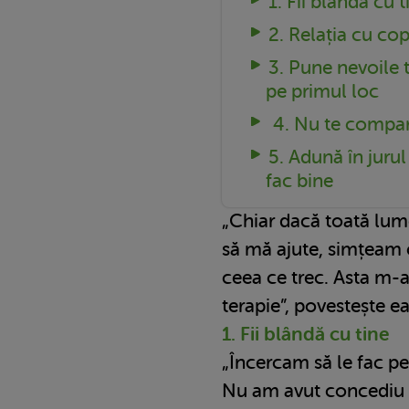
1. Fii blândă cu 
2. Relația cu cop
3. Pune nevoile ta
pe primul loc
4. Nu te compara
5. Adună în jurul
fac bine
„Chiar dacă toată lume
să mă ajute, simțeam 
ceea ce trec. Asta m-a
terapie”, povestește ea
1. Fii blândă cu tine
„Încercam să le fac pe 
Nu am avut concediu d