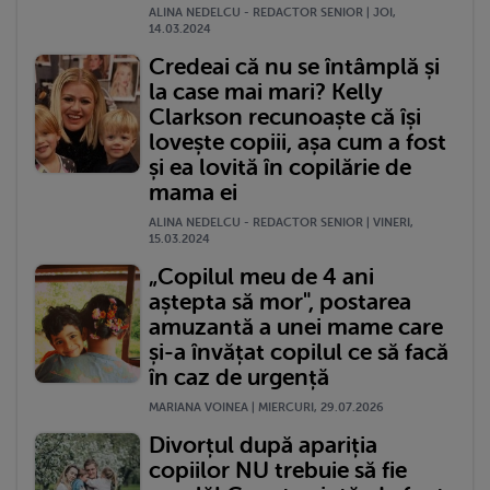
ALINA NEDELCU - REDACTOR SENIOR | JOI,
14.03.2024
Credeai că nu se întâmplă și
la case mai mari? Kelly
Clarkson recunoaște că își
lovește copiii, așa cum a fost
și ea lovită în copilărie de
mama ei
ALINA NEDELCU - REDACTOR SENIOR | VINERI,
15.03.2024
„Copilul meu de 4 ani
aștepta să mor", postarea
amuzantă a unei mame care
și-a învățat copilul ce să facă
în caz de urgență
MARIANA VOINEA | MIERCURI, 29.07.2026
Divorțul după apariția
copiilor NU trebuie să fie