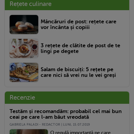
Rețete culinare
Mâncăruri de post: rețete care
vor încânta și copiii
3 rețete de clătite de post de te
lingi pe degete
Salam de biscuiți: 5 rețete pe
care nici să vrei nu le vei greși
Recenzie
Testăm și recomandăm: probabil cel mai bun
ceai pe care l-am băut vreodată
GABRIELA PALADI - REDACTOR | LUNI, 15.07.2019
O regulă importantă pe care