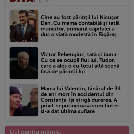
Cine au fost părinții lui Nicușor
Dan. Cu mama contabilă și tatăl
muncitor, primarul capitalei a
dus o viață modestă în Făgăraș
Victor Rebengiuc, tată și bunic.
Cu ce se ocupă fiul lui, Tudor,
care a ales o cu totul altă scenă
față de părinții lui
Mama lui Valentin, tânărul de 34
de ani mort în accidentul din
Constanța, își strigă durerea. A
privit neputincioasă cum fiul ei
și-a dat ultima suflare
Util pentru mămici