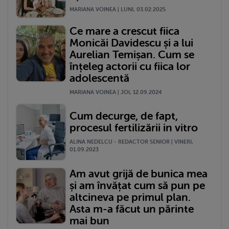
MARIANA VOINEA | LUNI, 03.02.2025
Ce mare a crescut fiica
Monicăi Davidescu și a lui
Aurelian Temișan. Cum se
înțeleg actorii cu fiica lor
adolescentă
MARIANA VOINEA | JOI, 12.09.2024
Cum decurge, de fapt,
procesul fertilizării in vitro
ALINA NEDELCU - REDACTOR SENIOR | VINERI,
01.09.2023
Am avut grijă de bunica mea
și am învățat cum să pun pe
altcineva pe primul plan.
Asta m-a făcut un părinte
mai bun