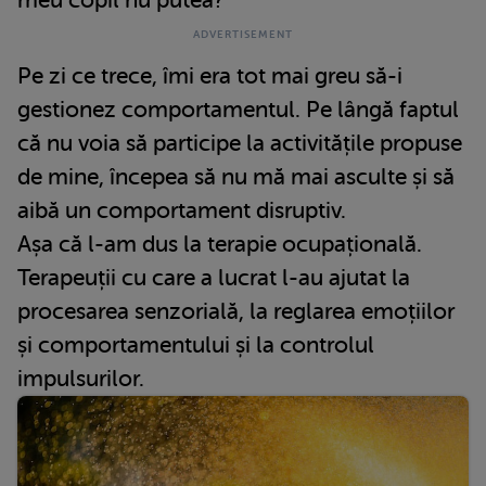
meu copil nu putea?
Pe zi ce trece, îmi era tot mai greu să-i
gestionez comportamentul. Pe lângă faptul
că nu voia să participe la activitățile propuse
de mine, începea să nu mă mai asculte și să
aibă un comportament disruptiv.
Așa că l-am dus la terapie ocupațională.
Terapeuții cu care a lucrat l-au ajutat la
procesarea senzorială, la reglarea emoțiilor
și comportamentului și la controlul
impulsurilor.