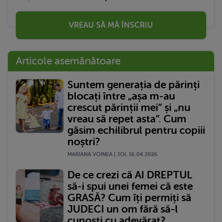
VREAU SĂ MĂ ÎNSCRIU
Articole asemănătoare
Suntem generația de părinți
blocați între „așa m-au
crescut părinții mei” și „nu
vreau să repet asta”. Cum
găsim echilibrul pentru copiii
noștri?
MARIANA VOINEA | JOI, 16.04.2026
De ce crezi că AI DREPTUL
să-i spui unei femei că este
GRASĂ? Cum îți permiți să
JUDECI un om fără să-l
cunoști cu adevărat?