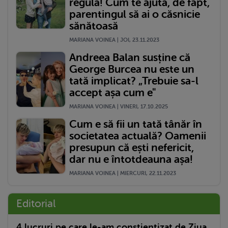
regulă! Cum te ajută, de fapt,
parentingul să ai o căsnicie
sănătoasă
MARIANA VOINEA | JOI, 23.11.2023
Andreea Balan susține că
George Burcea nu este un
tată implicat? „Trebuie sa-l
accept așa cum e"
MARIANA VOINEA | VINERI, 17.10.2025
Cum e să fii un tată tânăr în
societatea actuală? Oamenii
presupun că ești nefericit,
dar nu e întotdeauna așa!
MARIANA VOINEA | MIERCURI, 22.11.2023
Editorial
4 lucruri pe care le-am conștientizat de Ziua