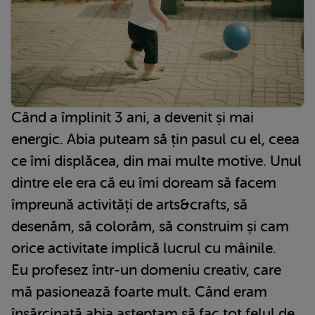
Când a împlinit 3 ani, a devenit și mai
energic. Abia puteam să țin pasul cu el, ceea
ce îmi displăcea, din mai multe motive. Unul
dintre ele era că eu îmi doream să facem
împreună activități de arts&crafts, să
desenăm, să colorăm, să construim și cam
orice activitate implică lucrul cu mâinile.
Eu profesez într-un domeniu creativ, care
mă pasionează foarte mult. Când eram
însărcinată abia așteptam să fac tot felul de