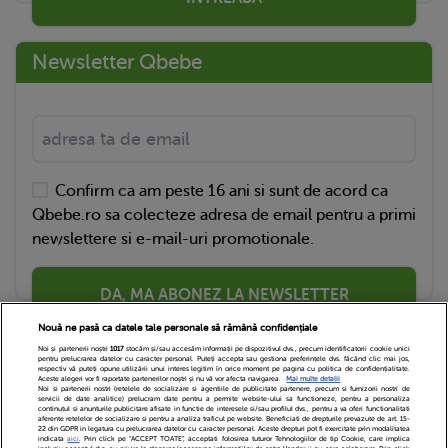
Newsletter Qbebe
Confirm ca am peste 16 ani si sunt de acord ca
Qbebe.ro sa colecteze adresa de email pentru a primi
newslettere si e-mail-uri promotionale.
DA, MA ABONEZ LA NEWSLETTER
Nouă ne pasă ca datele tale personale să rămână confidențiale
Noi și partenerii noștri
1017
stocăm și/sau accesăm informații pe dispozitivul dvs., precum identificatorii cookie unici
pentru prelucrarea datelor cu caracter personal. Puteți accepta sau gestiona preferințele dvs. făcând clic mai jos,
respectiv vă puteți opune utilizării unui interes legitim în orice moment pe pagina cu politica de confidențialitate.
Aceste alegeri vor fi raportate partenerilor noștri și nu vă vor afecta navigarea.
Mai multe detalii
Noi si partenerii nostri (retelele de socializare si agentiile de publicitate partenere, precum si furnizorii nostri de
servicii de date analitice) prelucram date pentru a permite website-ului sa functioneze, pentru a personaliza
continutul si anunturile publicitare afisate in functie de interesele si/sau profilul dvs., pentru a va oferi functionalitati
aferente retelelor de socializare si pentru a analiza traficul pe website. Beneficiati de drepturile prevazute de art. 15-
22 din GDPR in legatura cu prelucrarea datelor cu caracter personal. Aceste drepturi pot fi exercitate prin modalitatea
indicata
aici
. Prin click pe “ACCEPT TOATE”, acceptati folosirea tuturor Tehnologiilor de tip Cookie, care implica