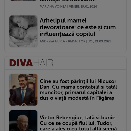
MARIANA VOINEA | VINERI, 19.01.2024
Arhetipul mamei
devoratoare: ce este și cum
influențează copilul
ANDREEA GUICA - REDACTOR | JOI, 21.09.2023
Cine au fost părinții lui Nicușor
Dan. Cu mama contabilă și tatăl
muncitor, primarul capitalei a
dus o viață modestă în Făgăraș
Victor Rebengiuc, tată și bunic.
Cu ce se ocupă fiul lui, Tudor,
care a ales o cu totul altă scenă