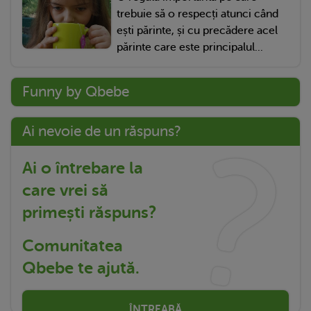
trebuie să o respecți atunci când
ești părinte, și cu precădere acel
părinte care este principalul...
Funny by Qbebe
Ai nevoie de un răspuns?
Ai o întrebare la
care vrei să
primești răspuns?
Comunitatea
Qbebe te ajută.
ÎNTREABĂ