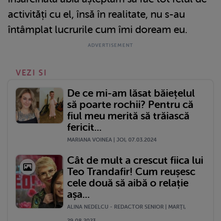
activități cu el, însă în realitate, nu s-au
întâmplat lucrurile cum îmi doream eu.
VEZI SI
De ce mi-am lăsat băiețelul
să poarte rochii? Pentru că
fiul meu merită să trăiască
fericit...
MARIANA VOINEA | JOI, 07.03.2024
Cât de mult a crescut fiica lui
Teo Trandafir! Cum reușesc
cele două să aibă o relație
așa...
ALINA NEDELCU - REDACTOR SENIOR | MARŢI,
29.08.2023