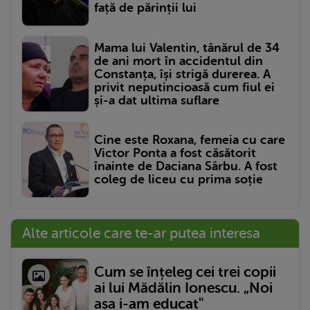
față de părinții lui
Mama lui Valentin, tânărul de 34
de ani mort în accidentul din
Constanța, își strigă durerea. A
privit neputincioasă cum fiul ei
și-a dat ultima suflare
Cine este Roxana, femeia cu care
Victor Ponta a fost căsătorit
înainte de Daciana Sârbu. A fost
coleg de liceu cu prima soție
Alte articole care te-ar putea interesa
Cum se înțeleg cei trei copii
ai lui Mădălin Ionescu. „Noi
așa i-am educat"