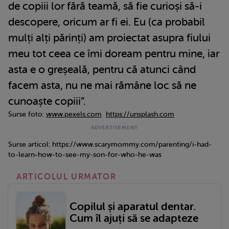
de copiii lor fără teamă, să fie curioși să-i
descopere, oricum ar fi ei. Eu (ca probabil
mulți alți părinți) am proiectat asupra fiului
meu tot ceea ce îmi doream pentru mine, iar
asta e o greșeală, pentru că atunci când
facem asta, nu ne mai rămâne loc să ne
cunoaște copiii”.
Surse foto:
www.pexels.com
https://unsplash.com
Surse articol: https://www.scarymommy.com/parenting/i-had-
to-learn-how-to-see-my-son-for-who-he-was
ARTICOLUL URMATOR
Copilul și aparatul dentar.
Cum îl ajuți să se adapteze