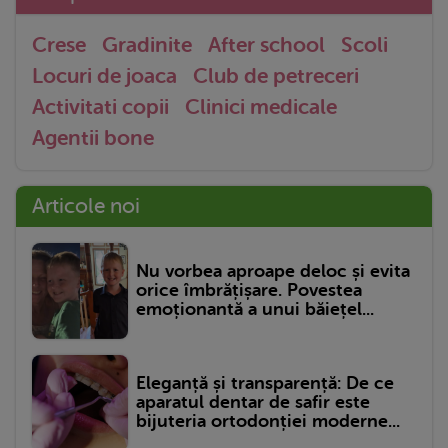
Crese
Gradinite
After school
Scoli
Locuri de joaca
Club de petreceri
Activitati copii
Clinici medicale
Agentii bone
Articole noi
Nu vorbea aproape deloc și evita
orice îmbrățișare. Povestea
emoționantă a unui băiețel...
Eleganță și transparență: De ce
aparatul dentar de safir este
bijuteria ortodonției moderne...