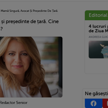
›
Mamă Singură, Avocat Și Președinte De Țară. Cine Este Zuzana Čaputová?
Editorial
și președinte de țară. Cine
4 lucruri
á?
de Ziua M
ANDREEA GUICĂ
Ne găsești
 Redactor Senior