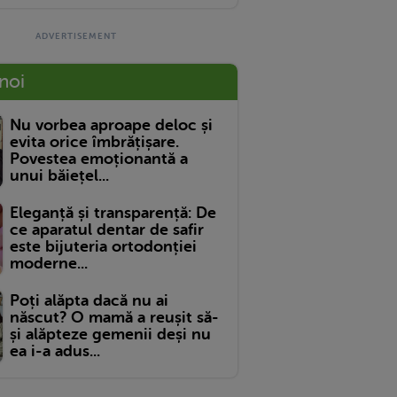
 noi
Nu vorbea aproape deloc și
evita orice îmbrățișare.
Povestea emoționantă a
unui băiețel...
Eleganță și transparență: De
ce aparatul dentar de safir
este bijuteria ortodonției
moderne...
Poți alăpta dacă nu ai
născut? O mamă a reușit să-
și alăpteze gemenii deși nu
ea i-a adus...