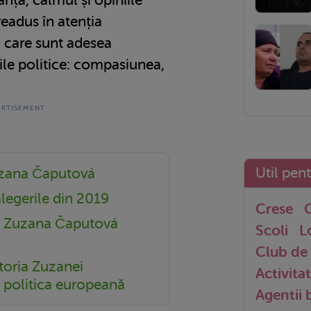
readus în atenția
i care sunt adesea
ile politice: compasiunea,
Util pen
uzana Čaputová
legerile din 2019
Crese
G
t Zuzana Čaputová
Scoli
L
Club de 
toria Zuzanei
Activitat
 politica europeană
Agentii