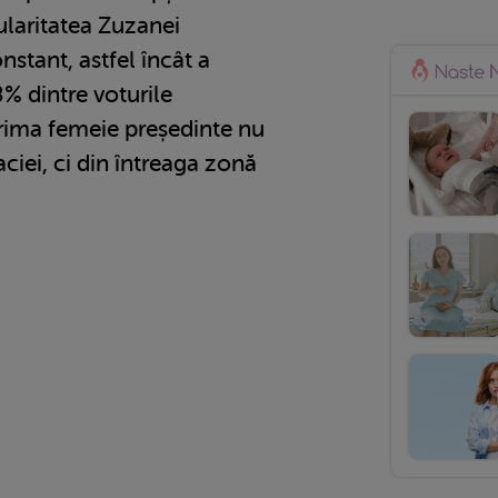
ularitatea Zuzanei
stant, astfel încât a
8% dintre voturile
prima femeie președinte nu
ciei, ci din întreaga zonă