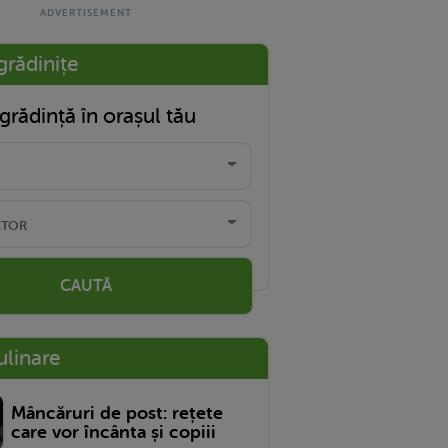
grădinițe
grădință în orașul tău
CAUTĂ
ulinare
Mâncăruri de post: rețete
care vor încânta și copiii