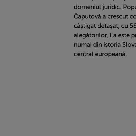
domeniul juridic. Pop
Čaputová a crescut con
câștigat detașat, cu 5
alegătorilor, Ea este 
numai din istoria Slova
central europeană.