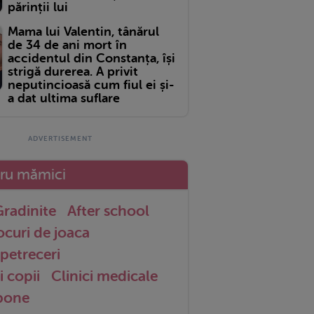
părinții lui
Mama lui Valentin, tânărul
de 34 de ani mort în
accidentul din Constanța, își
strigă durerea. A privit
neputincioasă cum fiul ei și-
a dat ultima suflare
tru mămici
radinite
After school
ocuri de joaca
petreceri
i copii
Clinici medicale
 bone