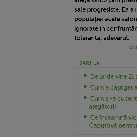
sale progresiste. Ea a 
populației acele valor
ignorate în confruntăr
toleranța, adevărul.
SARI LA
De unde vine Z
Cum a câștigat a
Cum și-a cuceri
alegătorii
Ce înseamnă vic
Čaputová pentru