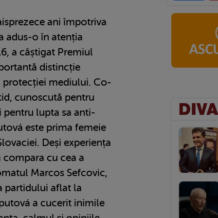
isprezece ani împotriva
a adus-o în atenția
16, a câștigat Premiul
rtantă distincție
protecției mediului. Co-
tid, cunoscută pentru
i pentru lupta sa anti-
utová este prima femeie
Slovaciei. Deși experiența
ea compara cu cea a
lomatul Marcos Sefcovic,
partidului aflat la
utová a cucerit inimile
anța, calmul și opiniile