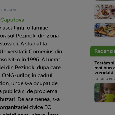
 Čaputová
ăscut într-o familie
 orașul Pezinok, din zona
lovacii. A studiat la
Recenzi
Universității Comenius din
bsolvit-o în 1996. A lucrat
Testăm și
riei din Pezinok, după care
mai bun c
vreodată
 ONG-urilor, în cadrul
GABRIELA PALA
ion, unde s-a ocupat de
ia publică și de problema
 abuzați. De asemenea, s-a
 organizației civice EQ