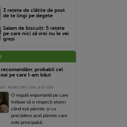
3 rețete de clătite de post
de te lingi pe degete
Salam de biscuiți: 5 rețete
pe care nici să vrei nu le vei
greși
e
 recomandăm: probabil cel
eai pe care l-am băut
DI - REDACTOR | LUNI, 15.07.2019
O regulă importantă pe care
trebuie să o respecți atunci
când ești părinte, și cu
precădere acel părinte care
este principalul...