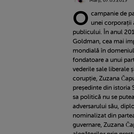
Marţi, 07.05.2019
O
campanie de pa
unei corporații 
publicului. În anul 20
Goldman, cea mai impo
mondială în domeniul 
fondatoare a unui par
vederile sale liberale ș
corupție, Zuzana Čap
președinte din istoria 
sa politică nu se put
adversarului său, dip
nominalizat din partea 
guvernare, Zuzana Čap
alegătorilor prin prest