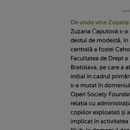
De unde vine Zuzana
Zuzana Čaputová s-a n
destul de modestă, în
centrală a fostei Cehos
Facultatea de Drept a 
Bratislava, pe care a a
inițial în cadrul primă
s-a mutat în domeniul
Open Society Foundat
relația cu administraț
copiilor exploatați și
implicat în activitatea