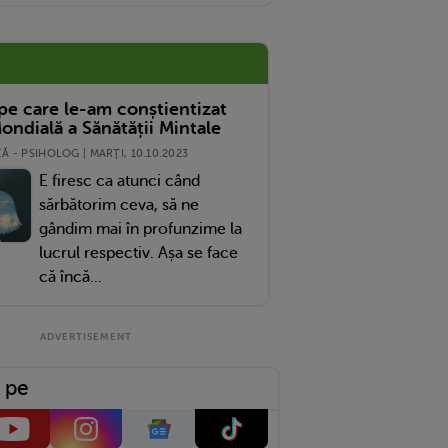
 pe care le-am conștientizat
ondială a Sănătății Mintale
 - PSIHOLOG | MARŢI, 10.10.2023
E firesc ca atunci când
sărbătorim ceva, să ne
gândim mai în profunzime la
lucrul respectiv. Așa se face
că încă...
 pe