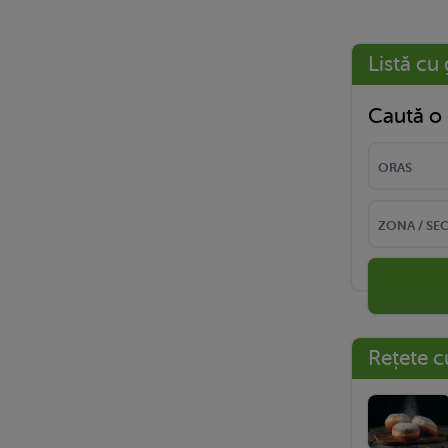
Listă cu 
Caută o 
Rețete c