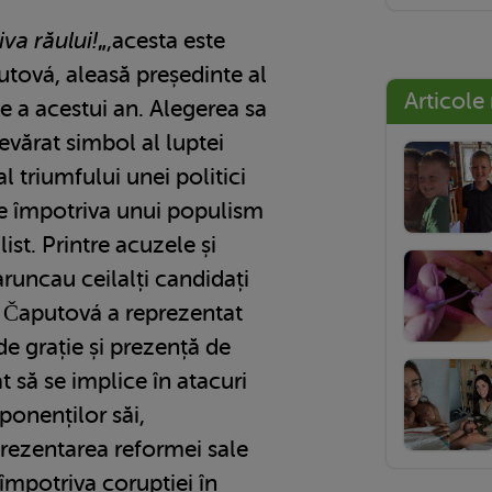
va răului!
„
,acesta este
tová, aleasă președinte al
Articole
ie a acestui an. Alegerea sa
evărat simbol al luptei
al triumfului unei politici
te împotriva unui populism
ist. Printre acuzele și
 aruncau ceilalți candidați
a Čaputová a reprezentat
e grație și prezență de
at să se implice în atacuri
ponenților săi,
rezentarea reformei sale
i împotriva corupției în