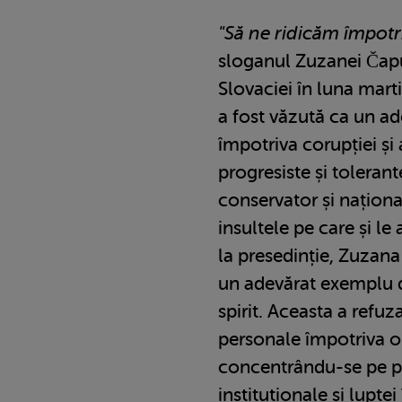
"Să ne ridicăm împotri
sloganul Zuzanei Čapu
Slovaciei în luna mart
a fost văzută ca un ad
împotriva corupției și 
progresiste și toleran
conservator și național
insultele pe care și le
la presedinție, Zuzan
un adevărat exemplu d
spirit. Aceasta a refuz
personale împotriva o
concentrându-se pe p
instituționale și lupte