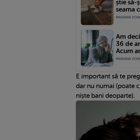
știe să-ș
seama că
MARIANA VOINE
Am deci
36 de an
Acum am 
MARIANA VOINE
E important să te preg
dar nu numai (poate chi
niște bani deoparte).