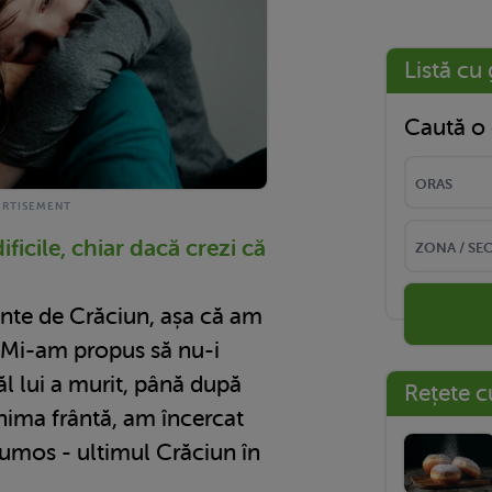
Listă cu 
Caută o 
dificile, chiar dacă crezi că
inte de Crăciun, așa că am
ă. Mi-am propus să nu-i
ăl lui a murit, până după
Rețete c
nima frântă, am încercat
rumos - ultimul Crăciun în