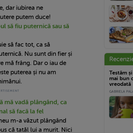
e, dar iubirea ne
putere putem duce!
ul să fiu puternică sau să
e să fac tot, ca să
ernică. Nu sunt din fier și
Recenzi
e mă frâng. Dar o iau de
este puterea și nu am
Testăm și
mai bun c
nimănui.
vreodată
GABRIELA PALA
 să mă vadă plângând, ca
al să facă la fel
 meu m-a văzut plângând
s că tatăl lui a murit. Nici