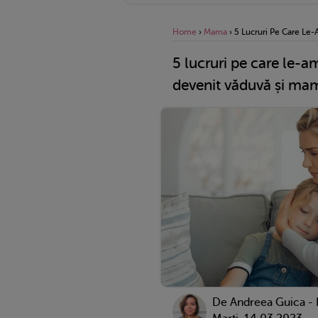
Home
›
Mama
›
5 Lucruri Pe Care Le
5 lucruri pe care le-
devenit văduvă și mam
De
Andreea Guica -