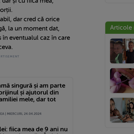
 dar și cu fiica mea,
rții.
abil, dar cred că orice
Articole
ngă, la un moment dat,
s în eventualul caz în care
ceva.
mă singură și am parte
prijinul și ajutorul din
amiliei mele, dar tot
A | MIERCURI, 24.04.2024
lei: fiica mea de 9 ani nu