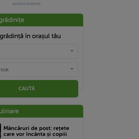
grădinițe
grădință în orașul tău
CAUTĂ
ulinare
Mâncăruri de post: rețete
care vor încânta și copiii