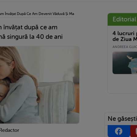
-Am Învățat După Ce Am Devenit Văduvă Și Mamă Singură La 40 De Ani
Editorial
am învățat după ce am
4 lucruri
ă singură la 40 de ani
de Ziua M
ANDREEA GUICĂ
Ne găsești
 Redactor