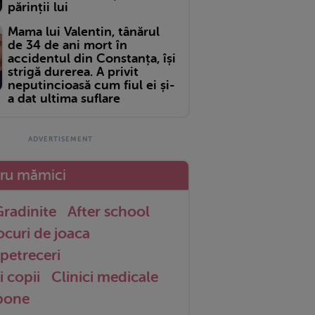
părinții lui
Mama lui Valentin, tânărul
de 34 de ani mort în
accidentul din Constanța, își
strigă durerea. A privit
neputincioasă cum fiul ei și-
a dat ultima suflare
tru mămici
radinite
After school
ocuri de joaca
petreceri
i copii
Clinici medicale
 bone