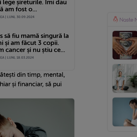
i lege șireturile. Îmi dau
 am fost o...
A | LUNI, 30.09.2024
s să fiu mamă singură la
i și am făcut 3 copii.
cancer și nu știu ce...
A | LUNI, 18.03.2024
ătești din timp, mental,
ar și financiar, să pui