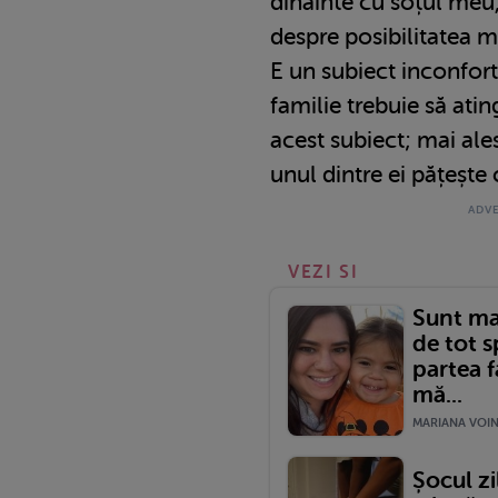
dinainte cu soțul meu,
despre posibilitatea mo
E un subiect inconfort
familie trebuie să ati
acest subiect; mai ale
unul dintre ei pățește 
VEZI SI
Sunt ma
de tot s
partea f
mă...
MARIANA VOINE
Șocul zi