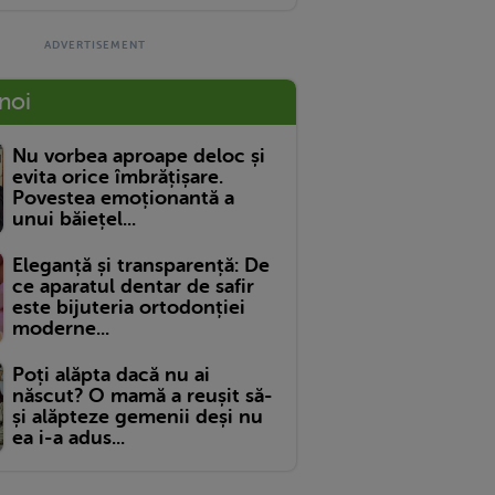
 noi
Nu vorbea aproape deloc și
evita orice îmbrățișare.
Povestea emoționantă a
unui băiețel...
Eleganță și transparență: De
ce aparatul dentar de safir
este bijuteria ortodonției
moderne...
Poți alăpta dacă nu ai
născut? O mamă a reușit să-
și alăpteze gemenii deși nu
ea i-a adus...