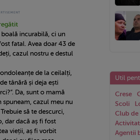
regătit
boală incurabilă, ci un
fost fatal. Avea doar 43 de
deți, cazul nostru e destul
ndoleanțe de la ceilalți,
Util pen
de tânără și deja ești
rci?”. Da, sunt o mamă
Crese
G
um spuneam, cazul meu nu
Scoli
L
 Trebuie să te descurci,
Club de 
, dar dacă aș fi fost
Activitat
a vieții, aș fi vorbit
Agentii