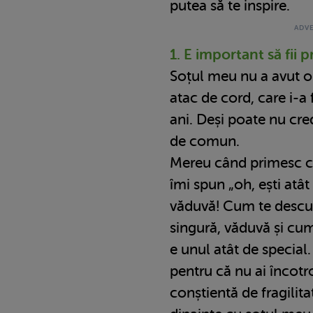
putea să te inspire.
1. E important să fii p
Soțul meu nu a avut o 
atac de cord, care i-a 
ani. Deși poate nu cre
de comun.
Mereu când primesc co
îmi spun „oh, ești atât 
văduvă! Cum te descu
singură, văduvă și c
e unul atât de special.
pentru că nu ai încotro
conștientă de fragilitate