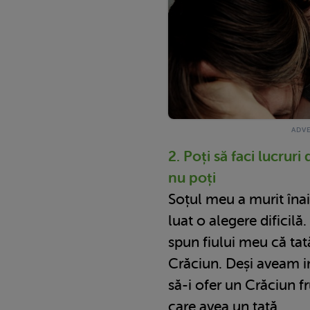
2. Poți să faci lucruri 
nu poți
Soțul meu a murit îna
luat o alegere dificil
spun fiului meu că tat
Crăciun. Deși aveam i
să-i ofer un Crăciun f
care avea un tată.