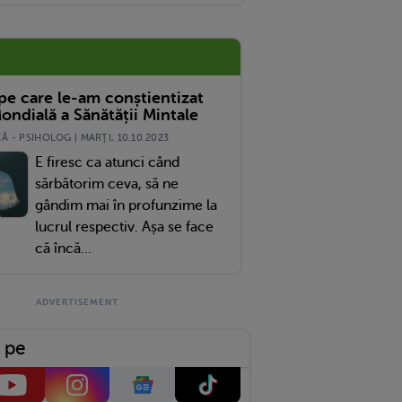
 pe care le-am conștientizat
ondială a Sănătății Mintale
 - PSIHOLOG | MARŢI, 10.10.2023
E firesc ca atunci când
sărbătorim ceva, să ne
gândim mai în profunzime la
lucrul respectiv. Așa se face
că încă...
 pe