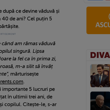
e după ce devine văduvă și
 40 de ani? Cel puțin 5
ărtășite.
de când am rămas văduvă
opilul singură. Lipsa
are la fel ca în prima zi,
roasă, m-a silit să învăț
te”,
mărturisește
rents.com
.
i importante 5 lucruri pe
t în ultimii trei ani, de
 copilul. Citește-le, s-ar