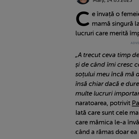
Marţi, 14.03.2023
C
e învață o femei
mamă singură la
lucruri care merită împ
„A trecut ceva timp 
și de când îmi cresc c
soțului meu încă mă do
însă chiar dacă e dure
multe lucruri importan
naratoarea, potrivit
Pa
Iată care sunt cele ma
care mămica le-a învăța
când a rămas doar ea și