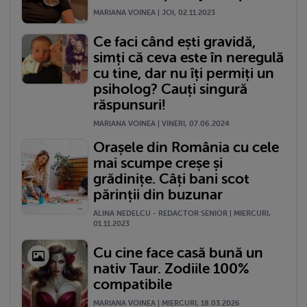
MARIANA VOINEA | JOI, 02.11.2023
Ce faci când ești gravidă,
simți că ceva este în neregulă
cu tine, dar nu îți permiți un
psiholog? Cauți singură
răspunsuri!
MARIANA VOINEA | VINERI, 07.06.2024
Orașele din România cu cele
mai scumpe creșe și
grădinițe. Câți bani scot
părinții din buzunar
ALINA NEDELCU - REDACTOR SENIOR | MIERCURI,
01.11.2023
Cu cine face casă bună un
nativ Taur. Zodiile 100%
compatibile
MARIANA VOINEA | MIERCURI, 18.03.2026