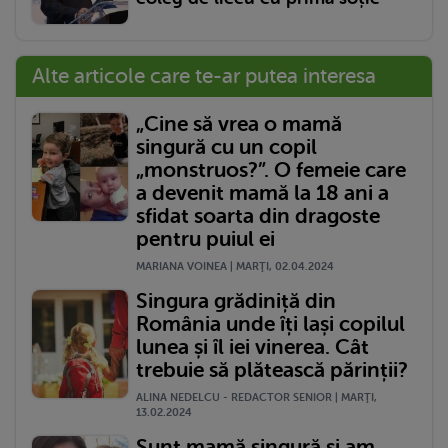
Alte articole care te-ar putea interesa
„Cine să vrea o mamă
singură cu un copil
„monstruos?”. O femeie care
a devenit mamă la 18 ani a
sfidat soarta din dragoste
pentru puiul ei
MARIANA VOINEA | MARŢI, 02.04.2024
Singura grădiniță din
România unde îți lași copilul
lunea și îl iei vinerea. Cât
trebuie să plătească părinții?
ALINA NEDELCU - REDACTOR SENIOR | MARŢI,
13.02.2024
Sunt mamă singură și am