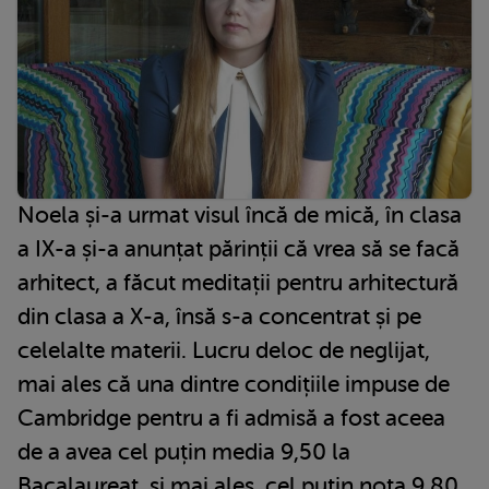
Noela și-a urmat visul încă de mică, în clasa
a IX-a și-a anunțat părinții că vrea să se facă
arhitect, a făcut meditații pentru arhitectură
din clasa a X-a, însă s-a concentrat și pe
celelalte materii. Lucru deloc de neglijat,
mai ales că una dintre condițiile impuse de
Cambridge pentru a fi admisă a fost aceea
de a avea cel puțin media 9,50 la
Bacalaureat, și mai ales, cel puțin nota 9,80