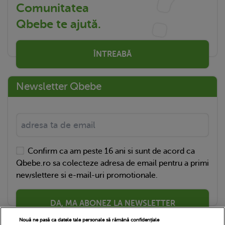
Comunitatea
Qbebe te ajută.
ÎNTREABĂ
Newsletter Qbebe
Confirm ca am peste 16 ani si sunt de acord ca
Qbebe.ro sa colecteze adresa de email pentru a primi
newslettere si e-mail-uri promotionale.
DA, MA ABONEZ LA NEWSLETTER
Nouă ne pasă ca datele tale personale să rămână confidențiale