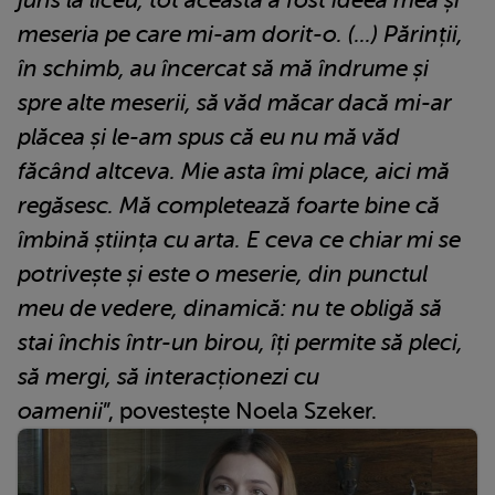
meseria pe care mi-am dorit-o. (...) Părinții,
în schimb, au încercat să mă îndrume și
spre alte meserii, să văd măcar dacă mi-ar
plăcea și le-am spus că eu nu mă văd
făcând altceva. Mie asta îmi place, aici mă
regăsesc. Mă completează foarte bine că
îmbină știința cu arta. E ceva ce chiar mi se
potrivește și este o meserie, din punctul
meu de vedere, dinamică: nu te obligă să
stai închis într-un birou, îți permite să pleci,
să mergi, să interacționezi cu
oamenii
”, povestește Noela Szeker.