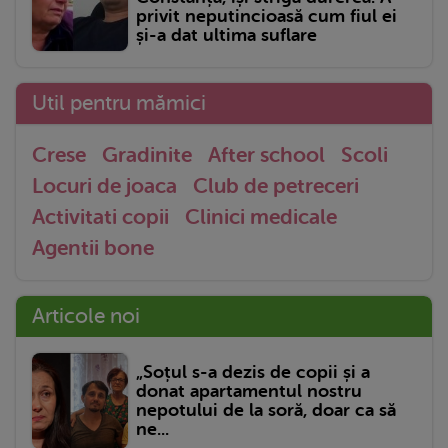
privit neputincioasă cum fiul ei
și-a dat ultima suflare
Util pentru mămici
Crese
Gradinite
After school
Scoli
Locuri de joaca
Club de petreceri
Activitati copii
Clinici medicale
Agentii bone
Articole noi
„Soțul s-a dezis de copii și a
donat apartamentul nostru
nepotului de la soră, doar ca să
ne...