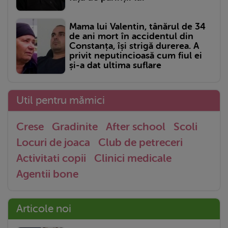
Mama lui Valentin, tânărul de 34
de ani mort în accidentul din
Constanța, își strigă durerea. A
privit neputincioasă cum fiul ei
și-a dat ultima suflare
Util pentru mămici
Crese
Gradinite
After school
Scoli
Locuri de joaca
Club de petreceri
Activitati copii
Clinici medicale
Agentii bone
Articole noi