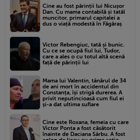
Cine au fost părinții lui Nicușor
Dan. Cu mama contabilă și tatăl
muncitor, primarul capitalei a
dus o viață modestă în Făgăraș
Victor Rebengiuc, tată și bunic.
Cu ce se ocupă fiul lui, Tudor,
care a ales o cu totul altă scenă
față de părinții lui
Mama lui Valentin, tânărul de 34
de ani mort în accidentul din
Constanța, își strigă durerea. A
privit neputincioasă cum fiul ei
și-a dat ultima suflare
Cine este Roxana, femeia cu care
Victor Ponta a fost căsătorit
înainte de Daciana Sârbu. A fost