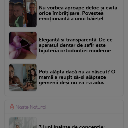
Nu vorbea aproape deloc și evita
orice îmbrățișare. Povestea
emoționantă a unui băiețel...
Eleganță și transparență: De ce
aparatul dentar de safir este
bijuteria ortodonției moderne...
Poți alăpta dacă nu ai născut? O
mamă a reușit să-și alăpteze
gemenii deși nu ea i-a adus...
3 luni înainte de concepție: