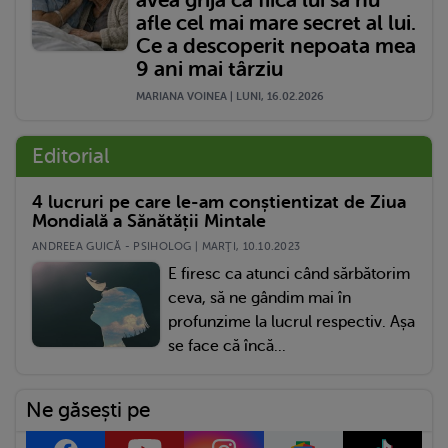
afle cel mai mare secret al lui.
Ce a descoperit nepoata mea
9 ani mai târziu
MARIANA VOINEA | LUNI, 16.02.2026
Editorial
4 lucruri pe care le-am conștientizat de Ziua
Mondială a Sănătății Mintale
ANDREEA GUICĂ - PSIHOLOG | MARŢI, 10.10.2023
E firesc ca atunci când sărbătorim
ceva, să ne gândim mai în
profunzime la lucrul respectiv. Așa
se face că încă...
Ne găsești pe