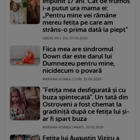
împlinit 17 ani. Cât de frumos
i-a putut ura mama ei:
„Pentru mine vei rămâne
mereu fetița pe care am
strâns-o prima dată la piept"
QBEBE.RO | JOI, 07.05.2026
Fiica mea are sindromul
Down dar este darul lui
Dumnezeu pentru mine,
nicidecum o povară
MARIANA VOINEA | LUNI, 10.06.2024
"Fetița mea desfigurată și cu
buza spintecată". Un tată din
Ostroveni a fost chemat la
gradiniță după ce fetița lui și-
ar fi spart buza
MARIANA VOINEA | MARŢI, 20.01.2026
Fetița lui Augustin Viziru a