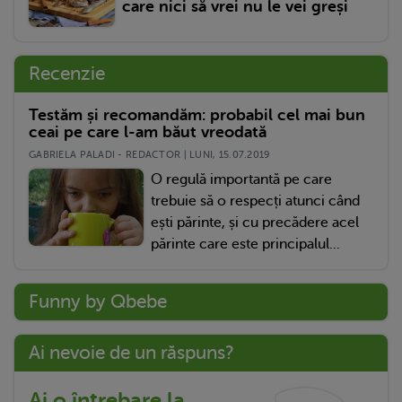
care nici să vrei nu le vei greși
Recenzie
Testăm și recomandăm: probabil cel mai bun
ceai pe care l-am băut vreodată
GABRIELA PALADI - REDACTOR | LUNI, 15.07.2019
O regulă importantă pe care
trebuie să o respecți atunci când
ești părinte, și cu precădere acel
părinte care este principalul...
Funny by Qbebe
Ai nevoie de un răspuns?
Ai o întrebare la