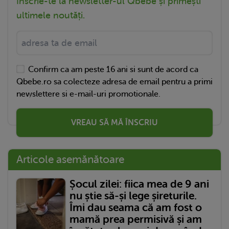
Înscrie-te la newsletter-ul Qbebe și primești
ultimele noutăți.
Confirm ca am peste 16 ani si sunt de acord ca
Qbebe.ro sa colecteze adresa de email pentru a primi
newslettere si e-mail-uri promotionale.
VREAU SĂ MĂ ÎNSCRIU
Articole asemănătoare
Șocul zilei: fiica mea de 9 ani
nu știe să-și lege șireturile.
Îmi dau seama că am fost o
mamă prea permisivă și am