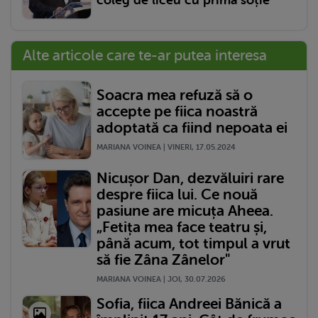
coleg de liceu cu prima soție
Alte articole care te-ar putea interesa
Soacra mea refuză să o
accepte pe fiica noastră
adoptată ca fiind nepoata ei
MARIANA VOINEA | VINERI, 17.05.2024
Nicușor Dan, dezvăluiri rare
despre fiica lui. Ce nouă
pasiune are micuța Aheea.
„Fetița mea face teatru și,
până acum, tot timpul a vrut
să fie Zâna Zânelor"
MARIANA VOINEA | JOI, 30.07.2026
Sofia, fiica Andreei Bănică a