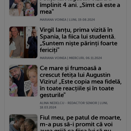
împlinit 4 ani. „Simt că este a
mea"
MARIANA VOINEA | LUNI, 19.08.2024
Virgil Ianțu, prima vizită în
Spania, la fiica lui studentă.
„Suntem niște părinți foarte
fericiți"
MARIANA VOINEA | MIERCURI, 06.11.2024
Ce mare și frumoasă a
crescut fetița lui Augustin
Viziru! „Este copia mea fidelă,
în toate reacțiile și în toate
gesturile"
ALINA NEDELCU - REDACTOR SENIOR | LUNI,
18.03.2024
Fiul meu, pe patul de moarte,
m-a pus să-i promit că voi
avea grijă ca fiica lui să nu