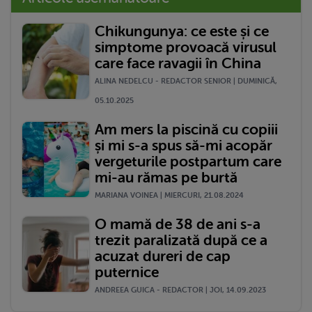
Chikungunya: ce este și ce
simptome provoacă virusul
care face ravagii în China
ALINA NEDELCU - REDACTOR SENIOR | DUMINICĂ,
05.10.2025
Am mers la piscină cu copiii
și mi s-a spus să-mi acopăr
vergeturile postpartum care
mi-au rămas pe burtă
MARIANA VOINEA | MIERCURI, 21.08.2024
O mamă de 38 de ani s-a
trezit paralizată după ce a
acuzat dureri de cap
puternice
ANDREEA GUICA - REDACTOR | JOI, 14.09.2023