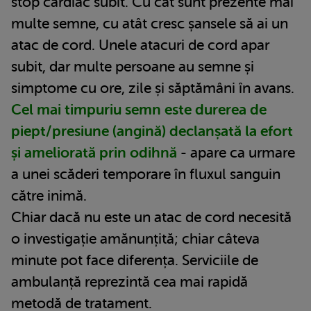
stop cardiac subit. Cu cât sunt prezente mai
multe semne, cu atât cresc șansele să ai un
atac de cord. Unele atacuri de cord apar
subit, dar multe persoane au semne și
simptome cu ore, zile și săptămâni în avans.
Cel mai timpuriu semn este durerea de
piept/presiune (angină) declanșată la efort
și ameliorată prin odihnă
- apare ca urmare
a unei scăderi temporare în fluxul sanguin
către inimă.
Chiar dacă nu este un atac de cord necesită
o investigație amănunțită; chiar câteva
minute pot face diferența. Serviciile de
ambulanță reprezintă cea mai rapidă
metodă de tratament.