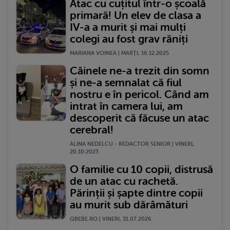
Atac cu cuțitul într-o școală
primară! Un elev de clasa a
IV-a a murit și mai mulți
colegi au fost grav răniți
MARIANA VOINEA | MARŢI, 16.12.2025
Câinele ne-a trezit din somn
și ne-a semnalat că fiul
nostru e în pericol. Când am
intrat în camera lui, am
descoperit că făcuse un atac
cerebral!
ALINA NEDELCU - REDACTOR SENIOR | VINERI,
20.10.2023
O familie cu 10 copii, distrusă
de un atac cu rachetă.
Părinții și șapte dintre copii
au murit sub dărâmături
QBEBE.RO | VINERI, 31.07.2026