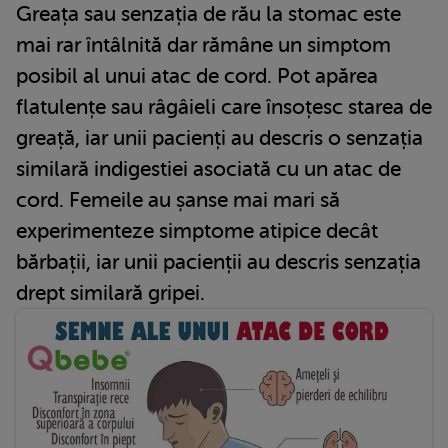
Greața sau senzația de rău la stomac este
mai rar întâlnită dar rămâne un simptom
posibil al unui atac de cord. Pot apărea
flatulențe sau râgâieli care însoțesc starea de
greață, iar unii pacienți au descris o senzația
similară indigestiei asociată cu un atac de
cord. Femeile au șanse mai mari să
experimenteze simptome atipice decât
bărbații, iar unii pacienții au descris senzația
drept similară gripei.