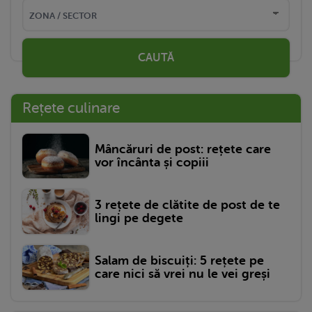
CAUTĂ
Rețete culinare
Mâncăruri de post: rețete care
vor încânta și copiii
3 rețete de clătite de post de te
lingi pe degete
Salam de biscuiți: 5 rețete pe
care nici să vrei nu le vei greși