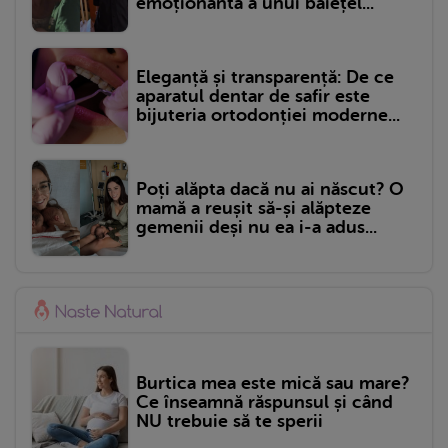
emoționantă a unui băiețel...
Eleganță și transparență: De ce
aparatul dentar de safir este
bijuteria ortodonției moderne...
Poți alăpta dacă nu ai născut? O
mamă a reușit să-și alăpteze
gemenii deși nu ea i-a adus...
Burtica mea este mică sau mare?
Ce înseamnă răspunsul și când
NU trebuie să te sperii