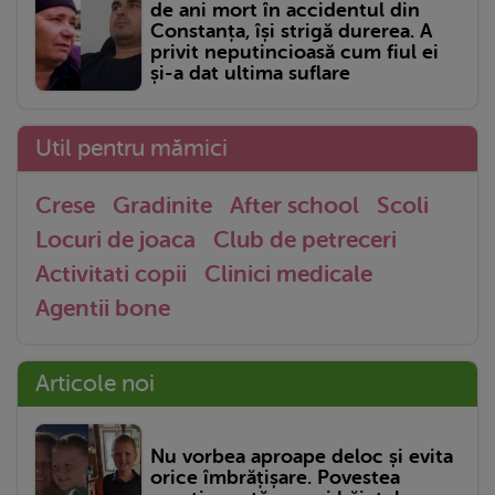
de ani mort în accidentul din
Constanța, își strigă durerea. A
privit neputincioasă cum fiul ei
și-a dat ultima suflare
Util pentru mămici
Crese
Gradinite
After school
Scoli
Locuri de joaca
Club de petreceri
Activitati copii
Clinici medicale
Agentii bone
Articole noi
Nu vorbea aproape deloc și evita
orice îmbrățișare. Povestea