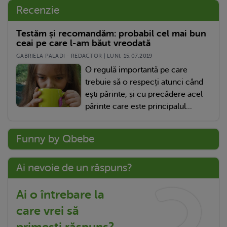
Recenzie
Testăm și recomandăm: probabil cel mai bun
ceai pe care l-am băut vreodată
GABRIELA PALADI - REDACTOR | LUNI, 15.07.2019
O regulă importantă pe care
trebuie să o respecți atunci când
ești părinte, și cu precădere acel
părinte care este principalul...
Funny by Qbebe
Ai nevoie de un răspuns?
Ai o întrebare la
care vrei să
primești răspuns?