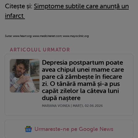
Citește și:
Simptome subtile care anunță un
infarct
Surse: www.heart.org; www.medicinenet.com; www.mayoclinic.org
ARTICOLUL URMATOR
Depresia postpartum poate
avea chipul unei mame care
pare că zâmbește în fiecare
zi. O tânără mamă și-a pus
capăt zilelor la câteva luni
după naștere
MARIANA VOINEA | MARŢI, 02.06.2026
Urmareste-ne pe Google News