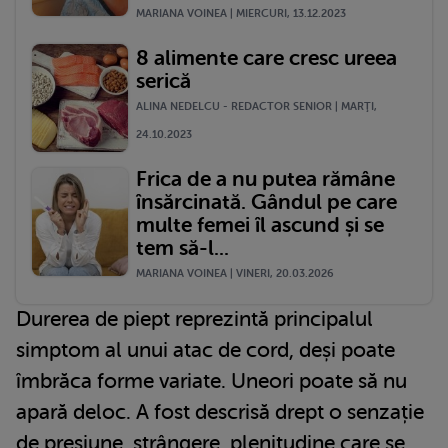
MARIANA VOINEA | MIERCURI, 13.12.2023
8 alimente care cresc ureea
serică
ALINA NEDELCU - REDACTOR SENIOR | MARŢI,
24.10.2023
Frica de a nu putea rămâne
însărcinată. Gândul pe care
multe femei îl ascund și se
tem să-l...
MARIANA VOINEA | VINERI, 20.03.2026
Durerea de piept reprezintă principalul
simptom al unui atac de cord, deși poate
îmbrăca forme variate. Uneori poate să nu
apară deloc. A fost descrisă drept o senzație
de presiune, strângere, plenitudine care se