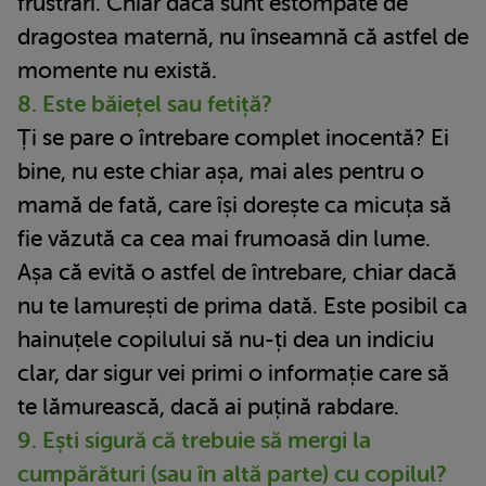
frustrări. Chiar dacă sunt estompate de
dragostea maternă, nu înseamnă că astfel de
momente nu există.
8. Este băiețel sau fetiță?
Ți se pare o întrebare complet inocentă? Ei
bine, nu este chiar așa, mai ales pentru o
mamă de fată, care își dorește ca micuța să
fie văzută ca cea mai frumoasă din lume.
Așa că evită o astfel de întrebare, chiar dacă
nu te lamurești de prima dată. Este posibil ca
hainuțele copilului să nu-ți dea un indiciu
clar, dar sigur vei primi o informație care să
te lămurească, dacă ai puțină rabdare.
9. Ești sigură că trebuie să mergi la
cumpărături (sau în altă parte) cu copilul?