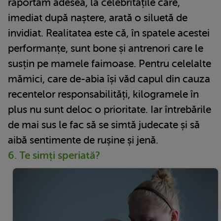
raportăm adesea, la celebritățile care,
imediat după naștere, arată o siluetă de
invidiat. Realitatea este că, în spatele acestei
performanțe, sunt bone și antrenori care le
susțin pe mamele faimoase. Pentru celelalte
mămici, care de-abia își văd capul din cauza
recentelor responsabilități, kilogramele în
plus nu sunt deloc o prioritate. Iar întrebările
de mai sus le fac să se simtă judecate și să
aibă sentimente de rușine și jenă.
6. Te simți speriată?