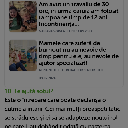
Am avut un travaliu de 30
ore, în urma căruia am folosit
tampoane timp de 12 ani.
Incontinența...
MARIANA VOINEA | LUNI, 11.09.2023
Mamele care suferă de
burnout nu au nevoie de
timp pentru ele, au nevoie de
ajutor specializat!
ALINA NEDELCU - REDACTOR SENIOR | JOI,
08.02.2024
10. Te ajută soțul?
Este o întrebare care poate declanșa o
culme a iritării. Cei mai mulți proaspeți tătici
se străduiesc și ei să se adapteze noului rol
pe care l-au dobândit odată cu nașterea