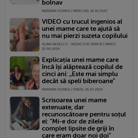
bolnav
MARIANA VOINEA | MIERCURI, 18.10.2023
VIDEO cu trucul ingenios al
unei mame care te ajută să
nu mai pierzi suzeta copilului
ALINA NEDELCU - REDACTOR SENIOR | MARŢI,
10.09.2024
Explicația unei mame care
încă își alăptează copilul de
cinci ani: „Este mai simplu
decât să speli biberoane"
MARIANA VOINEA | VINERI, 26.07.2024
Scrisoarea unei mame
extenuate, dar
recunoscătoare pentru soțul
ei: "Mi-e dor de zilele
complet lipsite de griji în
care eram doar noi doi"