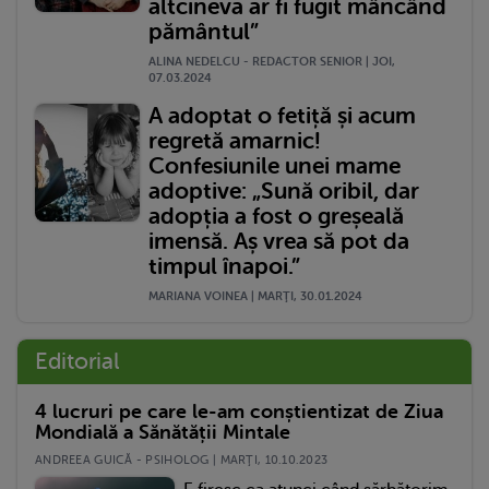
altcineva ar fi fugit mâncând
pământul”
ALINA NEDELCU - REDACTOR SENIOR | JOI,
07.03.2024
A adoptat o fetiță și acum
regretă amarnic!
Confesiunile unei mame
adoptive: „Sună oribil, dar
adopția a fost o greșeală
imensă. Aș vrea să pot da
timpul înapoi.”
MARIANA VOINEA | MARŢI, 30.01.2024
Editorial
4 lucruri pe care le-am conștientizat de Ziua
Mondială a Sănătății Mintale
ANDREEA GUICĂ - PSIHOLOG | MARŢI, 10.10.2023