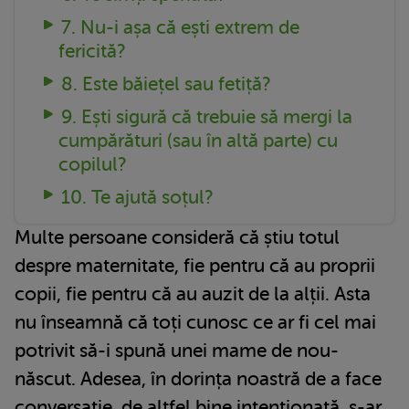
7. Nu-i așa că ești extrem de
fericită?
8. Este băiețel sau fetiță?
9. Ești sigură că trebuie să mergi la
cumpărături (sau în altă parte) cu
copilul?
10. Te ajută soțul?
Multe persoane consideră că știu totul
despre maternitate, fie pentru că au proprii
copii, fie pentru că au auzit de la alții. Asta
nu înseamnă că toți cunosc ce ar fi cel mai
potrivit să-i spună unei mame de nou-
născut. Adesea, în dorința noastră de a face
conversație, de altfel bine intenționată, s-ar