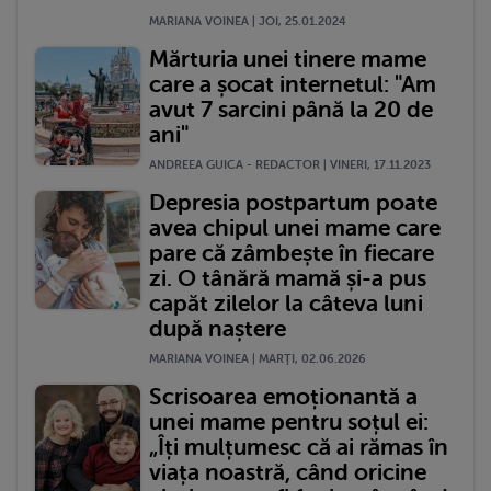
MARIANA VOINEA | JOI, 25.01.2024
Mărturia unei tinere mame
care a șocat internetul: "Am
avut 7 sarcini până la 20 de
ani"
ANDREEA GUICA - REDACTOR | VINERI, 17.11.2023
Depresia postpartum poate
avea chipul unei mame care
pare că zâmbește în fiecare
zi. O tânără mamă și-a pus
capăt zilelor la câteva luni
după naștere
MARIANA VOINEA | MARŢI, 02.06.2026
Scrisoarea emoționantă a
unei mame pentru soțul ei:
„Îți mulțumesc că ai rămas în
viața noastră, când oricine