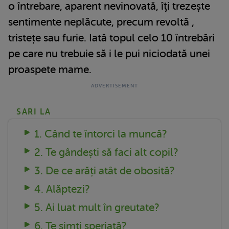
o întrebare, aparent nevinovată, îţi trezește
sentimente neplăcute, precum revoltă ,
tristețe sau furie. Iată topul celo 10 întrebări
pe care nu trebuie să i le pui niciodată unei
proaspete mame.
SARI LA
1. Când te întorci la muncă?
2. Te gândești să faci alt copil?
3. De ce arăți atât de obosită?
4. Alăptezi?
5. Ai luat mult în greutate?
6. Te simți speriată?