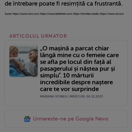
de întrebare poate fi resimțită ca frustrantă.
Surse: https://www.msn.com; https://www.beliefnet.com; https://families.media; https://www.rd.com
ARTICOLUL URMATOR
„O mașină a parcat chiar
lângă mine cu o femeie care
se afla pe locul din față al
pasagerului și năștea pur și
simplu". 10 mărturii
incredibile despre naștere
care te vor surprinde
MARIANA VOINEA | MIERCURI, 06.12.2023
Urmareste-ne pe Google News