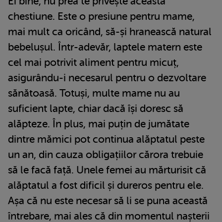
Ei bine, nu prea te privește această
chestiune. Este o presiune pentru mame,
mai mult ca oricând, să-și hranească natural
bebelușul. Într-adevăr, laptele matern este
cel mai potrivit aliment pentru micuț,
asigurându-i necesarul pentru o dezvoltare
sănătoasă. Totuși, multe mame nu au
suficient lapte, chiar dacă își doresc să
alăpteze. În plus, mai puțin de jumătate
dintre mămici pot continua alăptatul peste
un an, din cauza obligațiilor cărora trebuie
să le facă față. Unele femei au mărturisit că
alăptatul a fost dificil și dureros pentru ele.
Așa că nu este necesar să li se puna această
întrebare, mai ales că din momentul nașterii