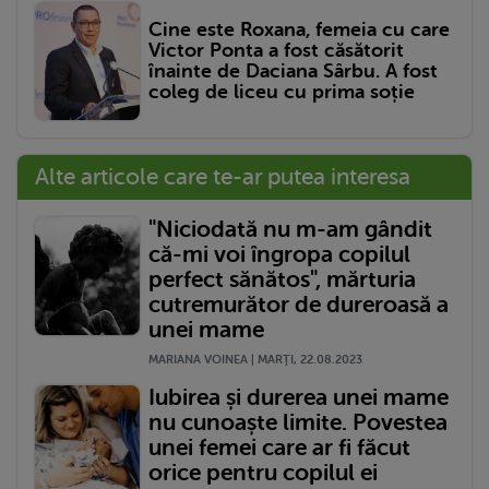
Cine este Roxana, femeia cu care
Victor Ponta a fost căsătorit
înainte de Daciana Sârbu. A fost
coleg de liceu cu prima soție
Alte articole care te-ar putea interesa
"Niciodată nu m-am gândit
că-mi voi îngropa copilul
perfect sănătos", mărturia
cutremurător de dureroasă a
unei mame
MARIANA VOINEA | MARŢI, 22.08.2023
Iubirea și durerea unei mame
nu cunoaște limite. Povestea
unei femei care ar fi făcut
orice pentru copilul ei