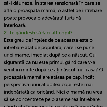
să-i dăuneze. În starea tensionată în care se
află o proaspătă mamă, o astfel de întrebare
poate provoca o adevărată furtună
interioară.
2. Te gândești să faci alt copil?
Este greu de înțeles de ce aceasta este o
întrebare atât de populară, care i se pune
unei mame, imediat după ce a născut. Cu
siguranță că nu este primul gând care v-a
venit în minte după ce ați născut, nu-i așa? O
proaspătă mamă are atâtea pe cap, încăt
perspectiva unui al doilea copil este mai
îndepărtată ca oricând. Nici o mamă nu vrea
să se concentreze pe o asemenea întrebare,
când este în mijlocul stresului si îngrijorărilor