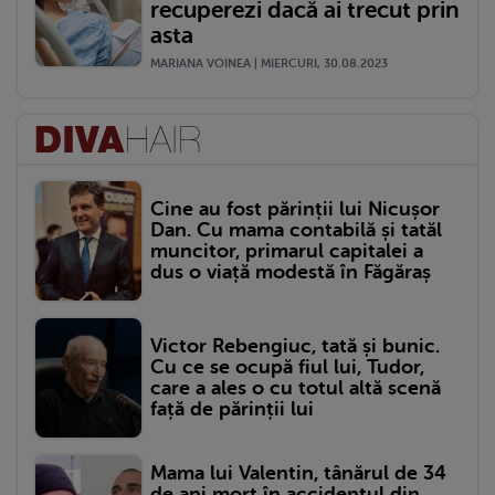
recuperezi dacă ai trecut prin
asta
MARIANA VOINEA | MIERCURI, 30.08.2023
Cine au fost părinții lui Nicușor
Dan. Cu mama contabilă și tatăl
muncitor, primarul capitalei a
dus o viață modestă în Făgăraș
Victor Rebengiuc, tată și bunic.
Cu ce se ocupă fiul lui, Tudor,
care a ales o cu totul altă scenă
față de părinții lui
Mama lui Valentin, tânărul de 34
de ani mort în accidentul din