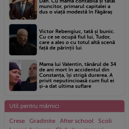
Dan. Cu mama contabilă și tatăl
muncitor, primarul capitalei a
dus o viață modestă în Făgăraș
Victor Rebengiuc, tată și bunic.
Cu ce se ocupă fiul lui, Tudor,
care a ales o cu totul altă scenă
față de părinții lui
Mama lui Valentin, tânărul de 34
de ani mort în accidentul din
Constanța, își strigă durerea. A
privit neputincioasă cum fiul ei
și-a dat ultima suflare
Util pentru mămici
Crese
Gradinite
After school
Scoli