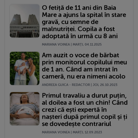
O fetiță de 11 ani din Baia
Mare a ajuns la spital în stare
gravă, cu semne de
malnutriței. Copila a fost
adoptată în urmă cu 8 ani
MARIANA VOINEA | MARŢI, 04.11.2025
Am auzit o voce de bărbat
prin monitorul copilului meu
de 1 an. Când am intrat în
cameră, nu era nimeni acolo
ANDREEA GUICA - REDACTOR | JOI, 26.10.2023
Primul travaliu a durut puțin,
al doilea a fost un chin! Când
crezi că ești expertă în
nașteri după primul copil și ți
se dovedește contrariul
MARIANA VOINEA | MARŢI, 12.09.2023