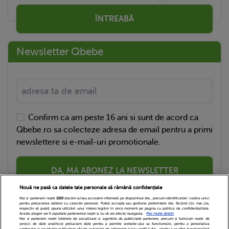
ÎNTREABĂ
Newsletter Qbebe
Confirm ca am peste 16 ani si sunt de acord ca
Qbebe.ro sa colecteze adresa de email pentru a primi
newslettere si e-mail-uri promotionale.
DA, MA ABONEZ LA NEWSLETTER
Nouă ne pasă ca datele tale personale să rămână confidențiale
Noi și partenerii noștri
1019
stocăm și/sau accesăm informații pe dispozitivul dvs., precum identificatorii cookie unici
pentru prelucrarea datelor cu caracter personal. Puteți accepta sau gestiona preferințele dvs. făcând clic mai jos,
respectiv vă puteți opune utilizării unui interes legitim în orice moment pe pagina cu politica de confidențialitate.
Aceste alegeri vor fi raportate partenerilor noștri și nu vă vor afecta navigarea.
Mai multe detalii
Noi si partenerii nostri (retelele de socializare si agentiile de publicitate partenere, precum si furnizorii nostri de
servicii de date analitice) prelucram date pentru a permite website-ului sa functioneze, pentru a personaliza
continutul si anunturile publicitare afisate in functie de interesele si/sau profilul dvs., pentru a va oferi functionalitati