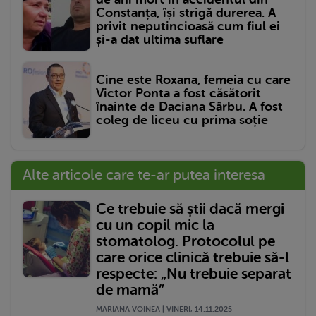
Constanța, își strigă durerea. A
privit neputincioasă cum fiul ei
și-a dat ultima suflare
Cine este Roxana, femeia cu care
Victor Ponta a fost căsătorit
înainte de Daciana Sârbu. A fost
coleg de liceu cu prima soție
Alte articole care te-ar putea interesa
Ce trebuie să știi dacă mergi
cu un copil mic la
stomatolog. Protocolul pe
care orice clinică trebuie să-l
respecte: „Nu trebuie separat
de mamă”
MARIANA VOINEA | VINERI, 14.11.2025