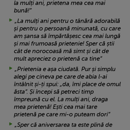
la mulți ani, prietena mea cea mai
bună!”
„La mulți ani pentru o tânără adorabilă
și pentru o persoană minunată, cu care
am șansa să împărtășesc cea mai lungă
și mai frumoasă prietenie! Sper că știi
cât de norocoasă mă simt și cât de
mult apreciez o prietenă ca tine”
„Prietenia e așa ciudată. Pur și simplu
alegi pe cineva pe care de abia l-ai
întâlnit și-ți spui: „da, îmi place de omul
ăsta”. Și începi să petreci timp
împreună cu el. La mulți ani, draga
mea prietenă! Ești cea mai tare
prietenă pe care mi-o puteam dori”
„Sper că aniversarea ta este plină de