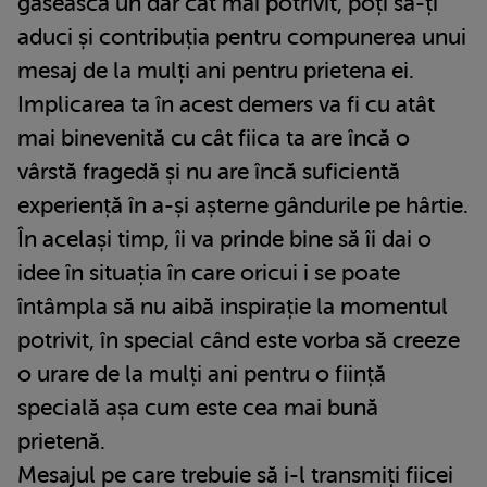
găsească un dar cât mai potrivit, poți să-ți
aduci și contribuția pentru compunerea unui
mesaj de la mulți ani pentru prietena ei.
Implicarea ta în acest demers va fi cu atât
mai binevenită cu cât fiica ta are încă o
vârstă fragedă și nu are încă suficientă
experiență în a-și așterne gândurile pe hârtie.
În același timp, îi va prinde bine să îi dai o
idee în situația în care oricui i se poate
întâmpla să nu aibă inspirație la momentul
potrivit, în special când este vorba să creeze
o urare de la mulți ani pentru o ființă
specială așa cum este cea mai bună
prietenă.
Mesajul pe care trebuie să i-l transmiți fiicei