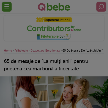
Home
›
Psihologie
›
Dezvoltare Emotionala
›
65 De Mesaje De "La Mulți Ani!" Pen
65 de mesaje de "La mulți ani!" pentru
prietena cea mai bună a fiicei tale