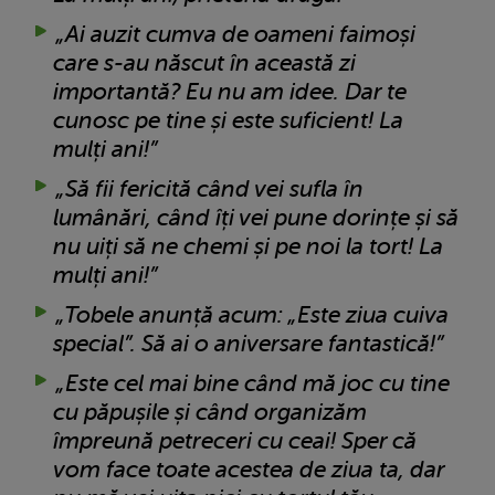
„Ai auzit cumva de oameni faimoși
care s-au născut în această zi
importantă? Eu nu am idee. Dar te
cunosc pe tine și este suficient! La
mulți ani!”
„Să fii fericită când vei sufla în
lumânări, când îți vei pune dorințe și să
nu uiți să ne chemi și pe noi la tort! La
mulți ani!”
„Tobele anunță acum: „Este ziua cuiva
special”. Să ai o aniversare fantastică!”
„Este cel mai bine când mă joc cu tine
cu păpușile și când organizăm
împreună petreceri cu ceai! Sper că
vom face toate acestea de ziua ta, dar