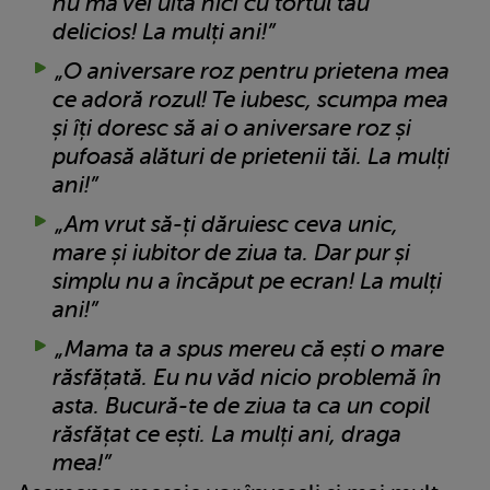
nu mă vei uita nici cu tortul tău
delicios! La mulți ani!”
„O aniversare roz pentru prietena mea
ce adoră rozul! Te iubesc, scumpa mea
și îți doresc să ai o aniversare roz și
pufoasă alături de prietenii tăi. La mulți
ani!”
„Am vrut să-ți dăruiesc ceva unic,
mare și iubitor de ziua ta. Dar pur și
simplu nu a încăput pe ecran! La mulți
ani!”
„Mama ta a spus mereu că ești o mare
răsfățată. Eu nu văd nicio problemă în
asta. Bucură-te de ziua ta ca un copil
răsfățat ce ești. La mulți ani, draga
mea!”