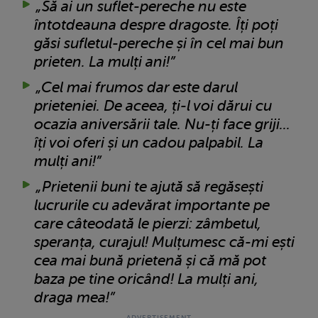
„Să ai un suflet-pereche nu este
întotdeauna despre dragoste. Îți poți
găsi sufletul-pereche și în cel mai bun
prieten. La mulți ani!”
„Cel mai frumos dar este darul
prieteniei. De aceea, ți-l voi dărui cu
ocazia aniversării tale. Nu-ți face griji...
îți voi oferi și un cadou palpabil. La
mulți ani!”
„Prietenii buni te ajută să regăsești
lucrurile cu adevărat importante pe
care câteodată le pierzi: zâmbetul,
speranța, curajul! Mulțumesc că-mi ești
cea mai bună prietenă și că mă pot
baza pe tine oricând! La mulți ani,
draga mea!”