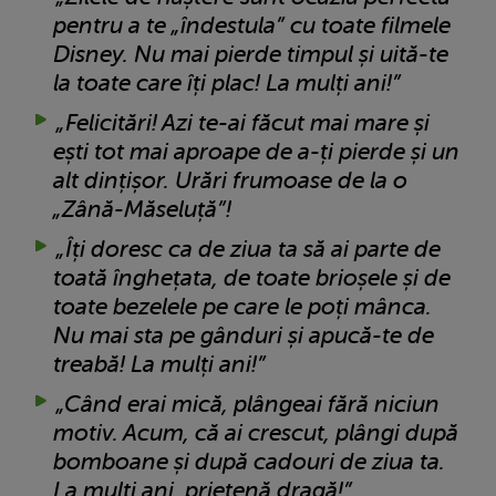
pentru a te „îndestula” cu toate filmele
Disney. Nu mai pierde timpul și uită-te
la toate care îți plac! La mulți ani!”
„Felicitări! Azi te-ai făcut mai mare și
ești tot mai aproape de a-ți pierde și un
alt dințișor. Urări frumoase de la o
„Zână-Măseluță”!
„Îți doresc ca de ziua ta să ai parte de
toată înghețata, de toate brioșele și de
toate bezelele pe care le poți mânca.
Nu mai sta pe gânduri și apucă-te de
treabă! La mulți ani!”
„Când erai mică, plângeai fără niciun
motiv. Acum, că ai crescut, plângi după
bomboane și după cadouri de ziua ta.
La mulți ani, prietenă dragă!”