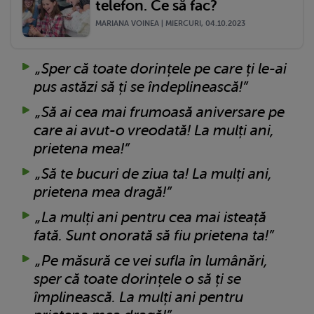
telefon. Ce să fac?
MARIANA VOINEA | MIERCURI, 04.10.2023
„Sper că toate dorințele pe care ți le-ai
pus astăzi să ți se îndeplinească!”
„Să ai cea mai frumoasă aniversare pe
care ai avut-o vreodată! La mulți ani,
prietena mea!”
„Să te bucuri de ziua ta! La mulți ani,
prietena mea dragă!”
„La mulți ani pentru cea mai isteață
fată. Sunt onorată să fiu prietena ta!”
„Pe măsură ce vei sufla în lumânări,
sper că toate dorințele o să ți se
împlinească. La mulți ani pentru