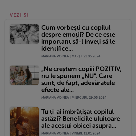
VEZI SI
Cum vorbești cu copilul
despre emoții? De ce este
important să-l înveți să le
identifice...
MARIANA VOINEA | MARŢI, 21.05.2024
„Ne creștem copiii POZITIV,
nu le spunem „NU”. Care
sunt, de fapt, adevăratele
efecte ale...
MARIANA VOINEA | MIERCURI, 29.05.2024
Tu ți-ai îmbrățișat copilul
astăzi? Beneficiile uluitoare
ale acestui obicei asupra...
MARIANA VOINEA | VINERI, 12.01.2024