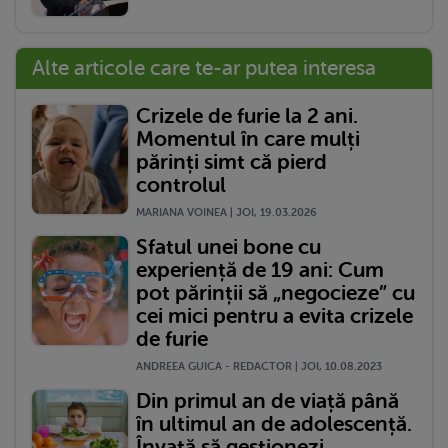
Alte articole care te-ar putea interesa
Crizele de furie la 2 ani.
Momentul în care mulți
părinți simt că pierd
controlul
MARIANA VOINEA | JOI, 19.03.2026
Sfatul unei bone cu
experiență de 19 ani: Cum
pot părinții să „negocieze” cu
cei mici pentru a evita crizele
de furie
ANDREEA GUICA - REDACTOR | JOI, 10.08.2023
Din primul an de viață până
în ultimul an de adolescență.
Învață să gestionezi