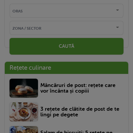
CAUTĂ
Rețete culinare
Mâncăruri de post: rețete care
vor încânta și copiii
3 rețete de clătite de post de te
lingi pe degete
Salam de biscuiți: 5 rețete pe