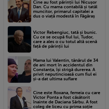
Cine au fost părinții lui Nicușor
Dan. Cu mama contabilă și tatăl
muncitor, primarul capitalei a
dus o viață modestă în Făgăraș
Victor Rebengiuc, tată și bunic.
Cu ce se ocupă fiul lui, Tudor,
care a ales o cu totul altă scenă
față de părinții lui
Mama lui Valentin, tânărul de 34
de ani mort în accidentul din
Constanța, își strigă durerea. A
privit neputincioasă cum fiul ei
și-a dat ultima suflare
Cine este Roxana, femeia cu care
Victor Ponta a fost căsătorit
înainte de Daciana Sârbu. A fost
coleg de liceu cu prima soție