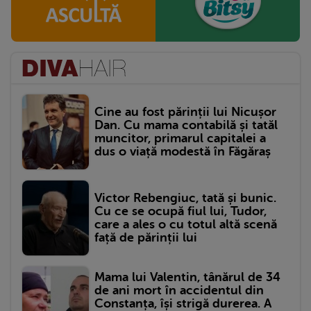
Cine au fost părinții lui Nicușor
Dan. Cu mama contabilă și tatăl
muncitor, primarul capitalei a
dus o viață modestă în Făgăraș
Victor Rebengiuc, tată și bunic.
Cu ce se ocupă fiul lui, Tudor,
care a ales o cu totul altă scenă
față de părinții lui
Mama lui Valentin, tânărul de 34
de ani mort în accidentul din
Constanța, își strigă durerea. A