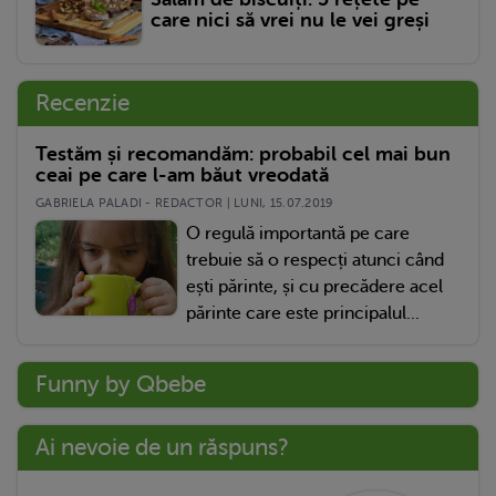
care nici să vrei nu le vei greși
Recenzie
Testăm și recomandăm: probabil cel mai bun
ceai pe care l-am băut vreodată
GABRIELA PALADI - REDACTOR | LUNI, 15.07.2019
O regulă importantă pe care
trebuie să o respecți atunci când
ești părinte, și cu precădere acel
părinte care este principalul...
Funny by Qbebe
Ai nevoie de un răspuns?