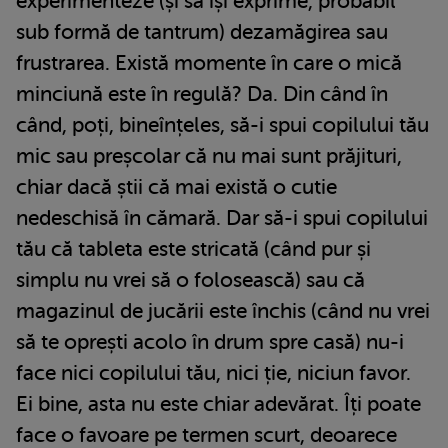
experimenteze (și să își exprime, probabil
sub formă de tantrum) dezamăgirea sau
frustrarea. Există momente în care o mică
minciună este în regulă? Da. Din când în
când, poți, bineînțeles, să-i spui copilului tău
mic sau preșcolar că nu mai sunt prăjituri,
chiar dacă știi că mai există o cutie
nedeschisă în cămară. Dar să-i spui copilului
tău că tableta este stricată (când pur și
simplu nu vrei să o folosească) sau că
magazinul de jucării este închis (când nu vrei
să te oprești acolo în drum spre casă) nu-i
face nici copilului tău, nici ție, niciun favor.
Ei bine, asta nu este chiar adevărat. Îți poate
face o favoare pe termen scurt, deoarece