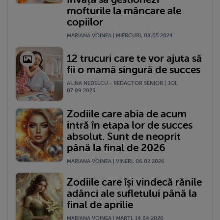
mofturile la mâncare ale
copiilor
MARIANA VOINEA | MIERCURI, 08.05.2024
12 trucuri care te vor ajuta să
fii o mamă singură de succes
ALINA NEDELCU - REDACTOR SENIOR | JOI,
07.09.2023
Zodiile care abia de acum
intră în etapa lor de succes
absolut. Sunt de neoprit
până la final de 2026
MARIANA VOINEA | VINERI, 06.02.2026
Zodiile care își vindecă rănile
adânci ale sufletului până la
final de aprilie
MARIANA VOINEA | MARŢI, 14.04.2026