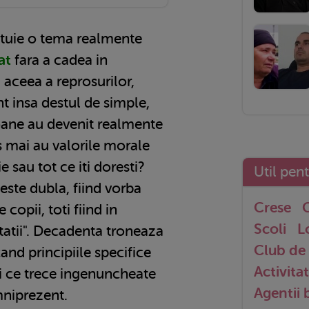
ituie o tema realmente
dat
fara a cadea in
 aceea a reprosurilor,
nt insa destul de simple,
oane au devenit realmente
s mai au valorile morale
ie sau tot ce iti doresti?
Util pen
este dubla, fiind vorba
Crese
G
e copii, toti fiind in
Scoli
L
tatii". Decadenta troneaza
Club de 
and principiile specifice
Activitat
zi ce trece ingenuncheate
Agentii
niprezent.