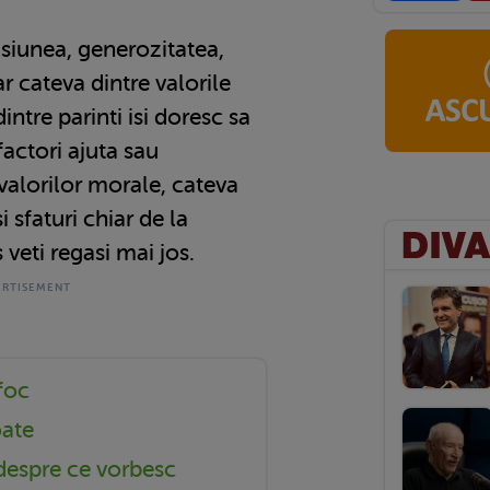
iunea, generozitatea,
 cateva dintre valorile
ntre parinti isi doresc sa
factori ajuta sau
alorilor morale, cateva
 sfaturi chiar de la
 veti regasi mai jos.
foc
oate
 despre ce vorbesc