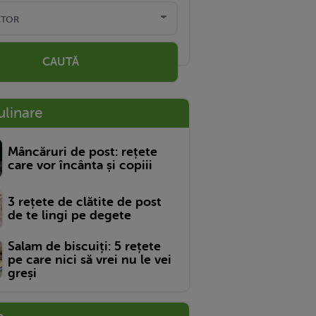
CAUTĂ
ulinare
Mâncăruri de post: rețete
care vor încânta și copiii
3 rețete de clătite de post
de te lingi pe degete
Salam de biscuiți: 5 rețete
pe care nici să vrei nu le vei
greși