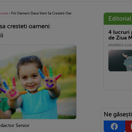
onala
›
Fiti Oameni Daca Vreti Sa Cresteti Oameni: Valorile Morale Si Copiii
Editorial
 sa cresteti oameni:
4 lucruri
ii
de Ziua M
ANDREEA GUICĂ
Ne găsești
edactor Senior