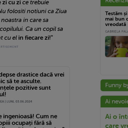
Recenzi
zi cu zi
ce trebuie
Nu folositi notiuni ca Ziua
Testăm și
mai bun c
 noastra in care sa
vreodată
copilului. Ca un copil sa
GABRIELA PALA
at cu el
in fiecare zi!"
depse drastice dacă vrei
ic să te asculte.
Funny b
nțele pozitive sunt
ul!
Ai nevoi
A | LUNI, 03.06.2024
Ai o în
e ingenioasă! Cum ne
piii ocupați fără să
care vr