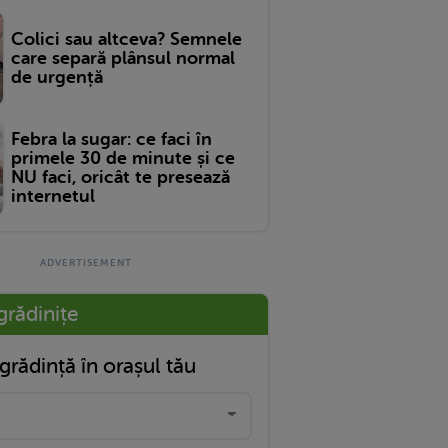
Colici sau altceva? Semnele
care separă plânsul normal
de urgență
Febra la sugar: ce faci în
primele 30 de minute și ce
NU faci, oricât te presează
internetul
grădinițe
grădință în orașul tău