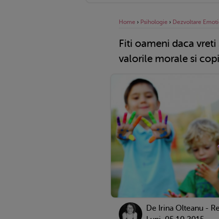
Home
›
Psihologie
›
Dezvoltare Emoti
Fiti oameni daca vreti
valorile morale si copi
De
Irina Olteanu - R