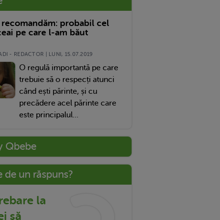
e
 recomandăm: probabil cel
eai pe care l-am băut
DI - REDACTOR | LUNI, 15.07.2019
O regulă importantă pe care
trebuie să o respecți atunci
când ești părinte, și cu
precădere acel părinte care
este principalul...
y Qbebe
e de un răspuns?
trebare la
ei să