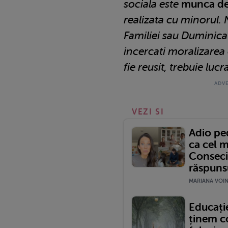
sociala este
munca de 
realizata cu minorul. 
Familiei sau Duminica
incercati moralizarea 
fie reusit, trebuie lucr
VEZI SI
Adio pe
ca cel m
Conseci
răspuns
MARIANA VOINE
Educați
ținem co