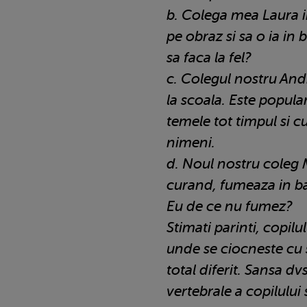
b. Colega mea Laura ii
pe obraz si sa o ia in b
sa faca la fel?
c. Colegul nostru And
la scoala. Este popular
temele tot timpul si 
nimeni.
d. Noul nostru coleg M
curand, fumeaza in ba
Eu de ce nu fumez?
Stimati parinti, copilu
unde se ciocneste cu s
total diferit. Sansa dv
vertebrale a copilului 