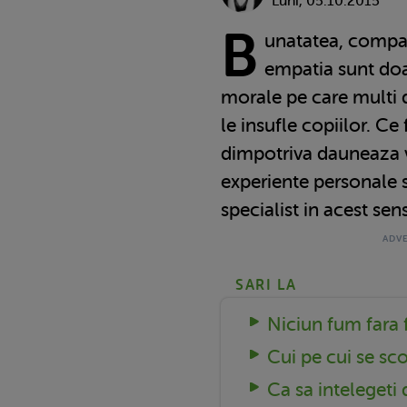
Luni, 05.10.2015
B
unatatea, compas
empatia sunt doar
morale pe care multi di
le insufle copiilor. Ce 
dimpotriva dauneaza v
experiente personale si
specialist in acest sens
SARI LA
Niciun fum fara 
Cui pe cui se sc
Ca sa intelegeti