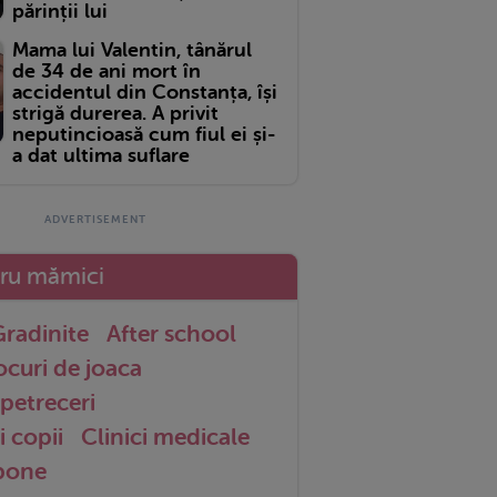
părinții lui
Mama lui Valentin, tânărul
de 34 de ani mort în
accidentul din Constanța, își
strigă durerea. A privit
neputincioasă cum fiul ei și-
a dat ultima suflare
tru mămici
radinite
After school
ocuri de joaca
petreceri
i copii
Clinici medicale
 bone