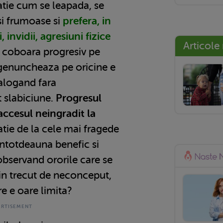
atie cum se leapada, se
si frumoase si
prefera, in
, invidii, agresiuni fizice
Articole
 coboara progresiv pe
ingenuncheaza pe oricine e
talogand fara
 slabiciune.
Progresul
s accesul neingradit la
atie de la cele mai fragede
intotdeauna benefic si
observand ororile care se
 in trecut de neconceput,
re e oare limita?