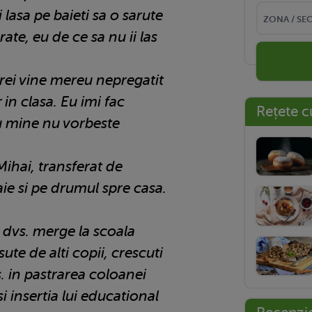
 lasa pe baieti sa o sarute
rate, eu de ce sa nu ii las
rei vine mereu nepregatit
 in clasa. Eu imi fac
Rețete c
cu mine nu vorbeste
ihai, transferat de
ie si pe drumul spre casa.
l dvs. merge la scoala
ute de alti copii, crescuti
s. in pastrarea coloanei
si insertia lui educational