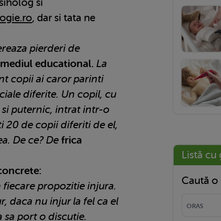
Psiholog si
ogie.ro
, dar si tata ne
ereaza pierderi de
mediul educational.
La
nt copii ai caror parinti
iale diferite. Un copil, cu
i puternic, intrat intr-o
 20 de copii diferiti de el,
nea. De ce? De
frica
Listă cu 
concrete:
Caută o 
 fiecare propozitie injura.
r, daca nu injur la fel ca el
 sa port o discutie.