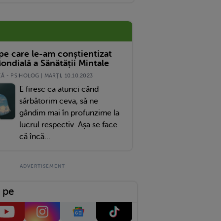
 pe care le-am conștientizat
ondială a Sănătății Mintale
 - PSIHOLOG | MARŢI, 10.10.2023
E firesc ca atunci când
sărbătorim ceva, să ne
gândim mai în profunzime la
lucrul respectiv. Așa se face
că încă...
 pe