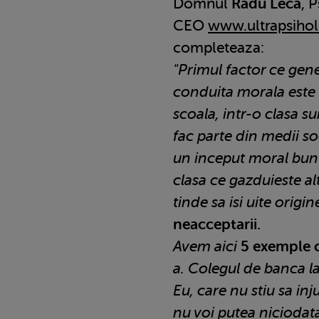
Domnul
Radu Leca
, 
CEO
www.ultrapsihol
completeaza:
"Primul factor ce gen
conduita morala este
scoala, intr-o clasa su
fac parte din medii soc
un inceput moral bun s
clasa ce gazduieste alti
tinde sa isi uite origi
neacceptarii.
Avem aici
5 exemple 
a. Colegul de banca la
Eu, care nu stiu sa inju
nu voi putea niciodata