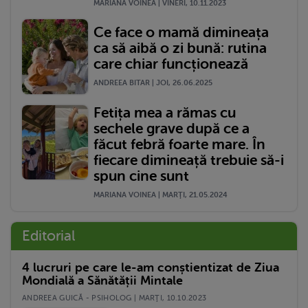
MARIANA VOINEA | VINERI, 10.11.2023
Ce face o mamă dimineața
ca să aibă o zi bună: rutina
care chiar funcționează
ANDREEA BITAR | JOI, 26.06.2025
Fetița mea a rămas cu
sechele grave după ce a
făcut febră foarte mare. În
fiecare dimineață trebuie să-i
spun cine sunt
MARIANA VOINEA | MARŢI, 21.05.2024
Editorial
4 lucruri pe care le-am conștientizat de Ziua
Mondială a Sănătății Mintale
ANDREEA GUICĂ - PSIHOLOG | MARŢI, 10.10.2023