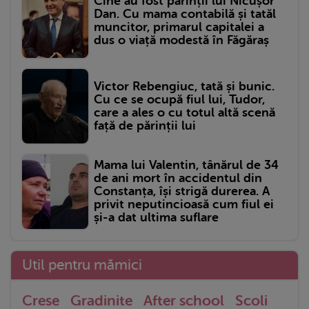
Cine au fost părinții lui Nicușor
Dan. Cu mama contabilă și tatăl
muncitor, primarul capitalei a
dus o viață modestă în Făgăraș
Victor Rebengiuc, tată și bunic.
Cu ce se ocupă fiul lui, Tudor,
care a ales o cu totul altă scenă
față de părinții lui
Mama lui Valentin, tânărul de 34
de ani mort în accidentul din
Constanța, își strigă durerea. A
privit neputincioasă cum fiul ei
și-a dat ultima suflare
Util pentru mămici
Crese
Gradinite
After school
Scoli