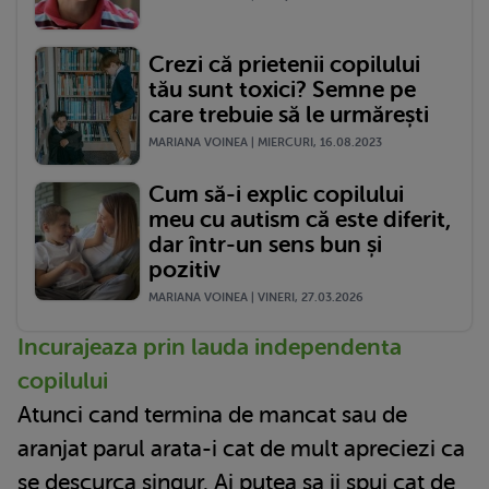
Crezi că prietenii copilului
tău sunt toxici? Semne pe
care trebuie să le urmărești
MARIANA VOINEA | MIERCURI, 16.08.2023
Cum să-i explic copilului
meu cu autism că este diferit,
dar într-un sens bun și
pozitiv
MARIANA VOINEA | VINERI, 27.03.2026
Incurajeaza prin lauda independenta
copilului
Atunci cand termina de mancat sau de
aranjat parul arata-i cat de mult apreciezi ca
se descurca singur. Ai putea sa ii spui cat de