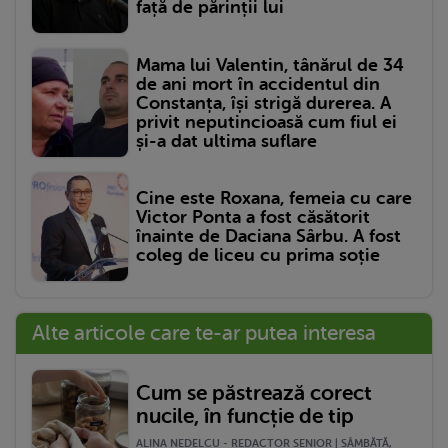
față de părinții lui
Mama lui Valentin, tânărul de 34
de ani mort în accidentul din
Constanța, își strigă durerea. A
privit neputincioasă cum fiul ei
și-a dat ultima suflare
Cine este Roxana, femeia cu care
Victor Ponta a fost căsătorit
înainte de Daciana Sârbu. A fost
coleg de liceu cu prima soție
Alte articole care te-ar putea interesa
Cum se păstrează corect
nucile, în funcție de tip
ALINA NEDELCU - REDACTOR SENIOR | SÂMBĂTĂ,