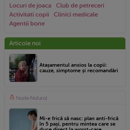
Locuri de joaca
Club de petreceri
Activitati copii
Clinici medicale
Agentii bone
Articole noi
Atașamentul anxios la copii:
cauze, simptome și recomandări
Mi-e frică să nasc: plan anti-frică
în 5 pași, pentru mintea care se
duce direct la worst-case