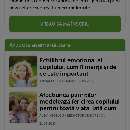
Qbebe.ro sa colecteze adresa de email pentru a primi
newslettere si e-mail-uri promotionale.
VREAU SĂ MĂ ÎNSCRIU
Articole asemănătoare
Echilibrul emoțional al
copilului: cum îl menții și de
ce este important
ANDRA PURDEA | MARŢI, 26.05.2026
Afecțiunea părinților
modelează fericirea copilului
pentru toată viața. Iată cum
ALINA NEDELCU - REDACTOR SENIOR | JOI,
31.08.2023