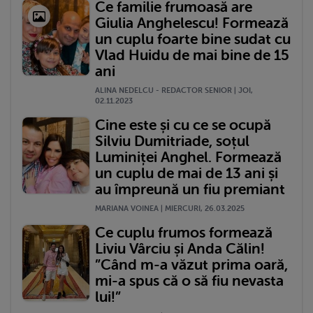
Ce familie frumoasă are
Giulia Anghelescu! Formează
un cuplu foarte bine sudat cu
Vlad Huidu de mai bine de 15
ani
ALINA NEDELCU - REDACTOR SENIOR | JOI,
02.11.2023
Cine este și cu ce se ocupă
Silviu Dumitriade, soțul
Luminiței Anghel. Formează
un cuplu de mai de 13 ani și
au împreună un fiu premiant
MARIANA VOINEA | MIERCURI, 26.03.2025
Ce cuplu frumos formează
Liviu Vârciu și Anda Călin!
”Când m-a văzut prima oară,
mi-a spus că o să fiu nevasta
lui!”