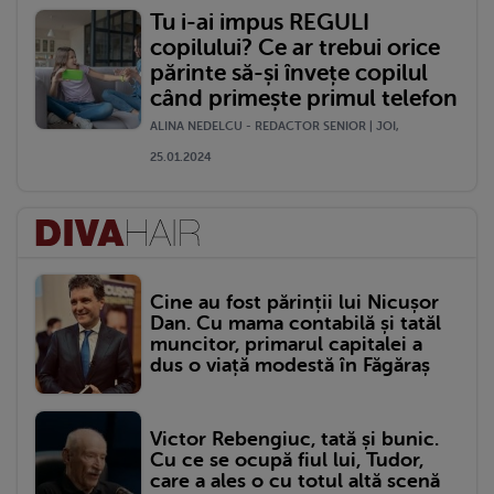
Tu i-ai impus REGULI
copilului? Ce ar trebui orice
părinte să-și învețe copilul
când primește primul telefon
ALINA NEDELCU - REDACTOR SENIOR | JOI,
25.01.2024
Cine au fost părinții lui Nicușor
Dan. Cu mama contabilă și tatăl
muncitor, primarul capitalei a
dus o viață modestă în Făgăraș
Victor Rebengiuc, tată și bunic.
Cu ce se ocupă fiul lui, Tudor,
care a ales o cu totul altă scenă