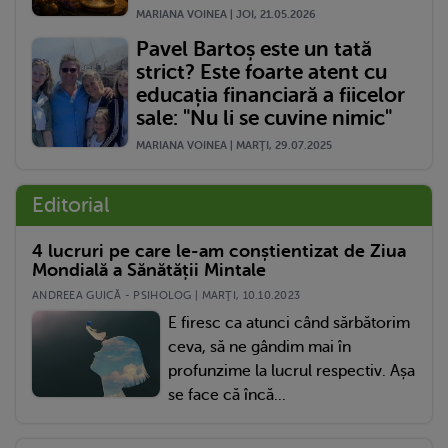
MARIANA VOINEA | JOI, 21.05.2026
Pavel Bartoș este un tată
strict? Este foarte atent cu
educația financiară a fiicelor
sale: "Nu li se cuvine nimic"
MARIANA VOINEA | MARŢI, 29.07.2025
Editorial
4 lucruri pe care le-am conștientizat de Ziua
Mondială a Sănătății Mintale
ANDREEA GUICĂ - PSIHOLOG | MARŢI, 10.10.2023
E firesc ca atunci când sărbătorim
ceva, să ne gândim mai în
profunzime la lucrul respectiv. Așa
se face că încă...