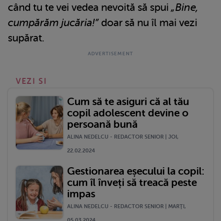
când tu te vei vedea nevoită să spui
„Bine,
cumpărăm jucăria!”
doar să nu îl mai vezi
supărat.
VEZI SI
Cum să te asiguri că al tău
copil adolescent devine o
persoană bună
ALINA NEDELCU - REDACTOR SENIOR | JOI,
22.02.2024
Gestionarea eșecului la copil:
cum îl înveți să treacă peste
impas
ALINA NEDELCU - REDACTOR SENIOR | MARŢI,
05.03.2024