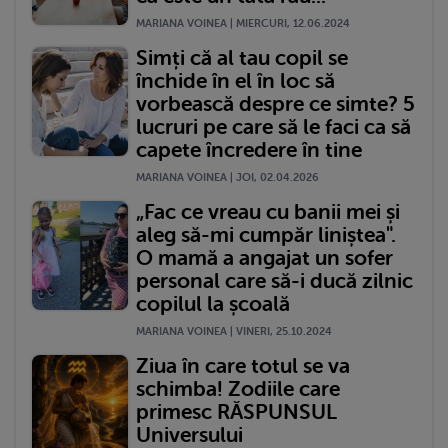
MARIANA VOINEA | MIERCURI, 12.06.2024
Simți că al tau copil se
închide în el în loc să
vorbească despre ce simte? 5
lucruri pe care să le faci ca să
capete încredere în tine
MARIANA VOINEA | JOI, 02.04.2026
„Fac ce vreau cu banii mei și
aleg să-mi cumpăr liniștea".
O mamă a angajat un sofer
personal care să-i ducă zilnic
copilul la școală
MARIANA VOINEA | VINERI, 25.10.2024
Ziua în care totul se va
schimba! Zodiile care
primesc RĂSPUNSUL
Universului