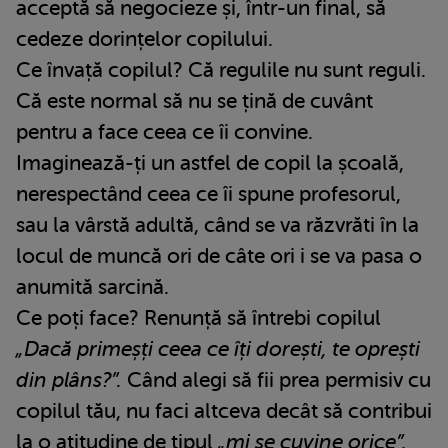
acceptă să negocieze și, într-un final, să
cedeze dorințelor copilului.
Ce învață copilul? Că regulile nu sunt reguli.
Că este normal să nu se țină de cuvânt
pentru a face ceea ce îi convine.
Imaginează-ți un astfel de copil la școală,
nerespectând ceea ce îi spune profesorul,
sau la vârstă adultă, când se va răzvrăti în la
locul de muncă ori de câte ori i se va pasa o
anumită sarcină.
Ce poți face? Renunță să întrebi copilul
„Dacă primeșți ceea ce îți dorești, te oprești
din plâns?”.
Când alegi să fii prea permisiv cu
copilul tău, nu faci altceva decât să contribui
la o atitudine de tipul
„mi se cuvine orice”.