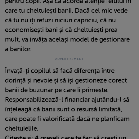
pentru copii. Așa că acordă atenție felului în
care tu cheltuiești banii. Dacă cel mic vede
că tu nu îți refuzi niciun capriciu, că nu
economisești bani și că cheltuiești prea
mult, va învăța același model de gestionare
a banilor.
Învață-ți copilul să facă diferența între
dorință și nevoie și să își gestioneze corect
banii de buzunar pe care îi primește.
Responsabilizează-l financiar ajutându-l să
înțeleagă că banii sunt o resursă limitată,
care poate fi valorificată dacă ne planficam
cheltuielile.
Citește și:
4 greșeli care te fac să crești un