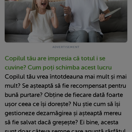
Copilul tău are impresia că totul i se
cuvine? Cum poți schimba acest lucru
Copilul tău vrea întotdeauna mai mult și mai
mult? Se așteaptă să fie recompensat pentru
bună purtare? Obține de fiecare dată foarte
ușor ceea ce își dorește? Nu știe cum să își
gestioneze dezamăgirea și așteaptă mereu
să fie salvat dacă greșește? Ei bine, acesta
sunt doar câteva semne care anunță răsfățul