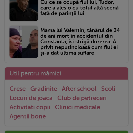
Cu ce se ocupă fiul lui, Tudor,
care a ales o cu totul altă scenă
față de părinții lui
Mama lui Valentin, tânărul de 34
de ani mort în accidentul din
Constanța, își strigă durerea. A
privit neputincioasă cum fiul ei
și-a dat ultima suflare
Util pentru mămici
Crese
Gradinite
After school
Scoli
Locuri de joaca
Club de petreceri
Activitati copii
Clinici medicale
Agentii bone