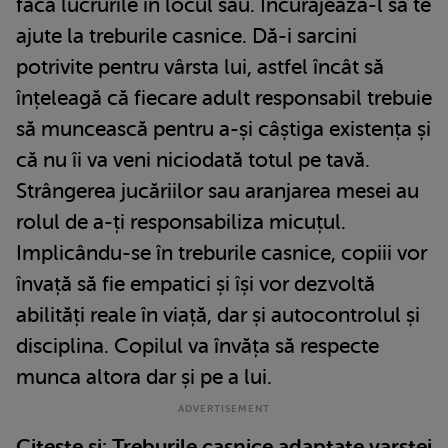
facă lucrurile în locul său. Încurajează-l să te
ajute la treburile casnice. Dă-i sarcini
potrivite pentru vârsta lui, astfel încât să
înțeleagă că fiecare adult responsabil trebuie
să muncească pentru a-și câștiga existența și
că nu îi va veni niciodată totul pe tavă.
Strângerea jucăriilor sau aranjarea mesei au
rolul de a-ți responsabiliza micuțul.
Implicându-se în treburile casnice, copiii vor
învață să fie empatici și își vor dezvoltă
abilități reale în viață, dar și autocontrolul și
disciplina. Copilul va învăța să respecte
munca altora dar și pe a lui.
Citește și:
Treburile casnice adaptate varstei