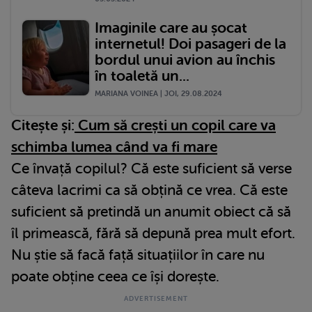
Imaginile care au șocat
internetul! Doi pasageri de la
bordul unui avion au închis
în toaletă un...
MARIANA VOINEA | JOI, 29.08.2024
Citește și:
Cum să crești un copil care va
schimba lumea când va fi mare
Ce învață copilul? Că este suficient să verse
câteva lacrimi ca să obțină ce vrea. Că este
suficient să pretindă un anumit obiect că să
îl primească, fără să depună prea mult efort.
Nu știe să facă față situațiilor în care nu
poate obține ceea ce își dorește.