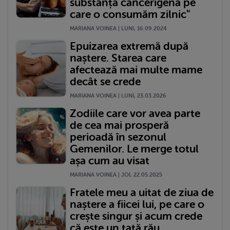
substanță cancerigenă pe
care o consumăm zilnic"
MARIANA VOINEA | LUNI, 16.09.2024
Epuizarea extremă după
naștere. Starea care
afectează mai multe mame
decât se crede
MARIANA VOINEA | LUNI, 23.03.2026
Zodiile care vor avea parte
de cea mai prosperă
perioadă în sezonul
Gemenilor. Le merge totul
așa cum au visat
MARIANA VOINEA | JOI, 22.05.2025
Fratele meu a uitat de ziua de
naștere a fiicei lui, pe care o
crește singur și acum crede
că este un tată rău...