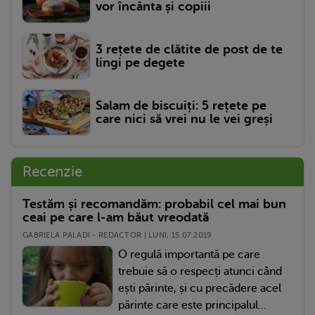
vor încânta și copiii
3 rețete de clătite de post de te
lingi pe degete
Salam de biscuiți: 5 rețete pe
care nici să vrei nu le vei greși
Recenzie
Testăm și recomandăm: probabil cel mai bun
ceai pe care l-am băut vreodată
GABRIELA PALADI - REDACTOR | LUNI, 15.07.2019
O regulă importantă pe care
trebuie să o respecți atunci când
ești părinte, și cu precădere acel
părinte care este principalul...