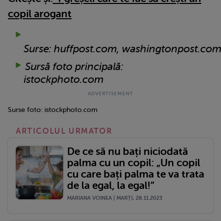
copil arogant
Surse: huffpost.com, washingtonpost.c
Sursă foto principală:
istockphoto.com
Surse foto: istockphoto.com
ARTICOLUL URMATOR
De ce să nu bați niciodată
palma cu un copil: „Un copil
cu care bați palma te va trata
de la egal, la egal!”
MARIANA VOINEA | MARŢI, 28.11.2023