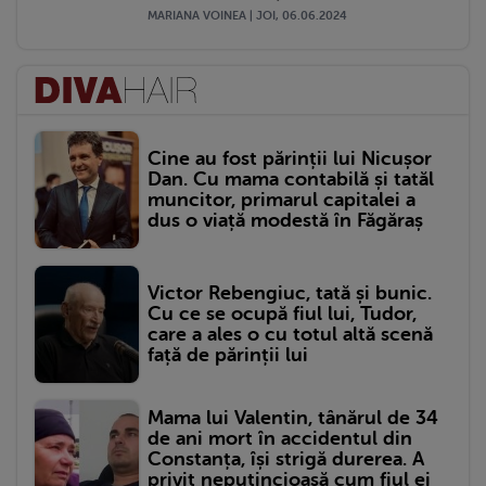
MARIANA VOINEA | JOI, 06.06.2024
Cine au fost părinții lui Nicușor
Dan. Cu mama contabilă și tatăl
muncitor, primarul capitalei a
dus o viață modestă în Făgăraș
Victor Rebengiuc, tată și bunic.
Cu ce se ocupă fiul lui, Tudor,
care a ales o cu totul altă scenă
față de părinții lui
Mama lui Valentin, tânărul de 34
de ani mort în accidentul din
Constanța, își strigă durerea. A
privit neputincioasă cum fiul ei