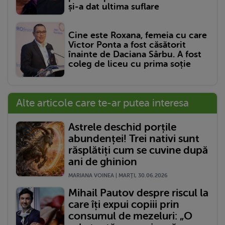
și-a dat ultima suflare
Cine este Roxana, femeia cu care
Victor Ponta a fost căsătorit
înainte de Daciana Sârbu. A fost
coleg de liceu cu prima soție
Alte articole care te-ar putea interesa
Astrele deschid porțile
abundenței! Trei nativi sunt
răsplătiți cum se cuvine după
ani de ghinion
MARIANA VOINEA | MARŢI, 30.06.2026
Mihail Pautov despre riscul la
care îți expui copiii prin
consumul de mezeluri: „O