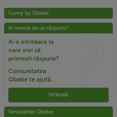
Funny by Qbebe
Ai nevoie de un răspuns?
Ai o întrebare la
care vrei să
primești răspuns?
Comunitatea
Qbebe te ajută.
ÎNTREABĂ
Newsletter Qbebe