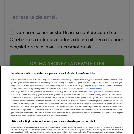
Confirm ca am peste 16 ani si sunt de acord ca
Qbebe.ro sa colecteze adresa de email pentru a primi
newslettere si e-mail-uri promotionale.
DA, MA ABONEZ LA NEWSLETTER
Nouă ne pasă ca datele tale personale să rămână confidențiale
Noi și partenerii noștri
1019
stocăm și/sau accesăm informații pe dispozitivul dvs., precum identificatorii cookie unici
pentru prelucrarea datelor cu caracter personal. Puteți accepta sau gestiona preferințele dvs. făcând clic mai jos,
respectiv vă puteți opune utilizării unui interes legitim în orice moment pe pagina cu politica de confidențialitate.
Aceste alegeri vor fi raportate partenerilor noștri și nu vă vor afecta navigarea.
Mai multe detalii
Noi si partenerii nostri (retelele de socializare si agentiile de publicitate partenere, precum si furnizorii nostri de
servicii de date analitice) prelucram date pentru a permite website-ului sa functioneze, pentru a personaliza
continutul si anunturile publicitare afisate in functie de interesele si/sau profilul dvs., pentru a va oferi functionalitati
aferente retelelor de socializare si pentru a analiza traficul pe website. Beneficiati de drepturile prevazute de art. 15-
22 din GDPR in legatura cu prelucrarea datelor cu caracter personal. Aceste drepturi pot fi exercitate prin modalitatea
indicata
aici
. Prin click pe “ACCEPT TOATE”, acceptati folosirea tuturor Tehnologiilor de tip Cookie, care implica
inclusiv acceptul dvs. cu privire la stocarea/accesarea informatiilor de catre Vendor-ii cu care colaboram. Prin click
Echipa Editoriala
Newsletter
Contact
pe “VREAU SA MODIFIC SETARILE INDIVIDUAL” puteti schimba preferintele in mod individual, mai putin cele legate
de cookie strict necesare pentru functionarea website-ului.
Atât noi, cât și partenerii noștri prelucrăm datele pentru a oferi:
Cariere
Cookies
Politica de confidentialitate
Dezvoltarea și îmbunătățirea serviciilor. Măsurarea performanței reclamelor. Stocarea și/sau accesarea informațiilor
de pe un dispozitiv. Utilizarea profilurilor pentru selectarea conținutului personalizat. Crearea profilurilor de conținut
DivaHair Cosmetics
Despre noi
personalizat. Utilizarea profilurilor pentru selectarea publicității personalizate. Crearea profilurilor pentru publicitate