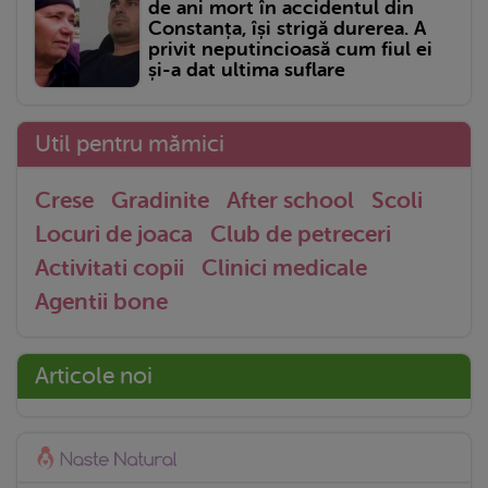
de ani mort în accidentul din
Constanța, își strigă durerea. A
privit neputincioasă cum fiul ei
și-a dat ultima suflare
Util pentru mămici
Crese
Gradinite
After school
Scoli
Locuri de joaca
Club de petreceri
Activitati copii
Clinici medicale
Agentii bone
Articole noi