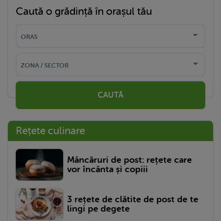
Caută o grădință în orașul tău
CAUTĂ
Rețete culinare
Mâncăruri de post: rețete care
vor încânta și copiii
3 rețete de clătite de post de te
lingi pe degete