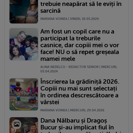
trebuie neapărat să le eviți în
sarcină
MARIANA VOINEA | VINERI, 10.05.2024
Am fost un copil care nu a
participat la treburile
casnice, dar copiii mei o vor
face! NU o să repet greșeala
mamei mele
ALINA NEDELCU - REDACTOR SENIOR | MIERCURI,
03.04.2024
Înscrierea la grădiniță 2026.
Copiii nu mai sunt selectați
în ordinea descrescătoare a
vârstei
MARIANA VOINEA | MIERCURI, 29.04.2026
Dana Nălbaru și Dragoș
Bucur și-au implicat fiul în