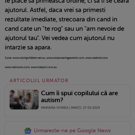
le place sa primeasca ordine, ci sa li se ceara
ajutorul. Astfel, daca vrei sa primesti
rezultate imediate, strecoara din cand in
cand cate un "te rog" sau un "am nevoie de
ajutorul tau". Vei vedea cum ajutorul nu
intarzie sa apara.
Surse: www.raisingchildren.net.au, www.empoweringparents.com, www.webmd.com,
www.netmums.com, www.kidspot.com.au.
ARTICOLUL URMATOR
Cum îi spui copilului că are
autism?
MARIANA VOINEA | MARŢI, 27.02.2024
Urmareste-ne pe Google News