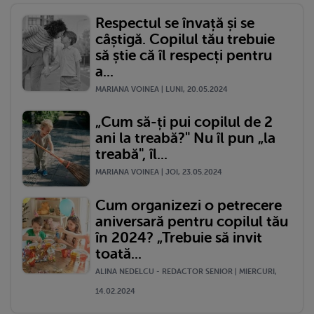
Respectul se învață și se
câștigă. Copilul tău trebuie
să știe că îl respecți pentru
a...
MARIANA VOINEA | LUNI, 20.05.2024
„Cum să-ți pui copilul de 2
ani la treabă?" Nu îl pun „la
treabă", îl...
MARIANA VOINEA | JOI, 23.05.2024
Cum organizezi o petrecere
aniversară pentru copilul tău
în 2024? „Trebuie să invit
toată...
ALINA NEDELCU - REDACTOR SENIOR | MIERCURI,
14.02.2024