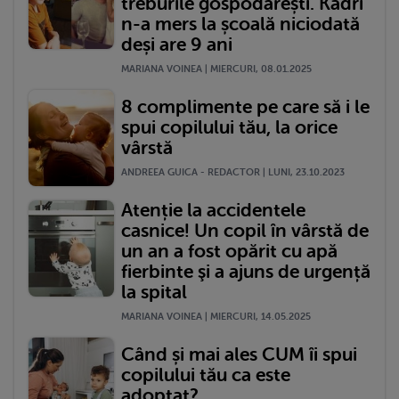
treburile gospodărești. Kadri
n-a mers la școală niciodată
deși are 9 ani
MARIANA VOINEA | MIERCURI, 08.01.2025
8 complimente pe care să i le
spui copilului tău, la orice
vârstă
ANDREEA GUICA - REDACTOR | LUNI, 23.10.2023
Atenție la accidentele
casnice! Un copil în vârstă de
un an a fost opărit cu apă
fierbinte şi a ajuns de urgență
la spital
MARIANA VOINEA | MIERCURI, 14.05.2025
Când și mai ales CUM îi spui
copilului tău ca este
adoptat?