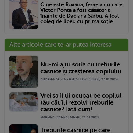
Cine este Roxana, femeia cu care
Victor Ponta a fost căsătorit
înainte de Daciana Sârbu. A fost
coleg de liceu cu prima soție
Alte articole care te-ar putea interesa
Nu-mi ajut soția cu treburile
casnice și creșterea copilului
ANDREEA GUICA - REDACTOR | VINERI, 27.10.2023
Vrei sa îl ții ocupat pe copilul
tău cât îți rezolvi treburile
casnice? Iată cum!
MARIANA VOINEA | VINERI, 26.01.2024
Treburile casnice pe care