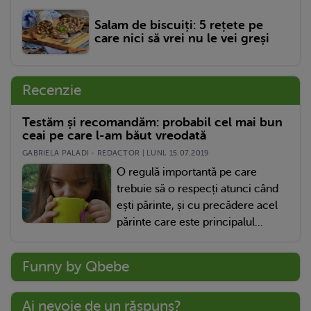
Salam de biscuiți: 5 rețete pe
care nici să vrei nu le vei greși
Recenzie
Testăm și recomandăm: probabil cel mai bun
ceai pe care l-am băut vreodată
GABRIELA PALADI - REDACTOR | LUNI, 15.07.2019
O regulă importantă pe care
trebuie să o respecți atunci când
ești părinte, și cu precădere acel
părinte care este principalul...
Funny by Qbebe
Ai nevoie de un răspuns?