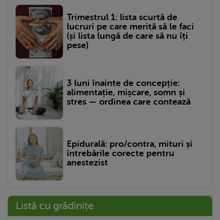
Trimestrul 1: lista scurtă de
lucruri pe care merită să le faci
(și lista lungă de care să nu îți
pese)
3 luni înainte de concepție:
alimentație, mișcare, somn și
stres — ordinea care contează
Epidurală: pro/contra, mituri și
întrebările corecte pentru
anestezist
Listă cu grădinițe