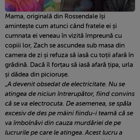
Mama, originală din Rossendale își
amintește cum atunci când fratele ei și
cumnata ei veneau în vizită împreună cu
copiii lor, Zach se ascundea sub masa din
camera de zi și refuza să iasă cu toții afară în
grădină. Dacă îl forțau să iasă afară țipa, urla
și dădea din piciorușe.
„
A devenit obsedat de electricitate. Nu se
atingea de niciun întrerupător, fiind convins
că se va electrocuta. De asemenea, se spăla
excesiv de des pe mâini fiindu-i teamă că se
va îmbolnăvi din cauza murdăriei de pe
lucrurile pe care le atingea. Acest lucru a