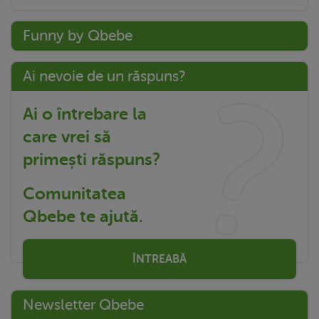
Funny by Qbebe
Ai nevoie de un răspuns?
Ai o întrebare la
care vrei să
primești răspuns?
Comunitatea
Qbebe te ajută.
ÎNTREABĂ
Newsletter Qbebe