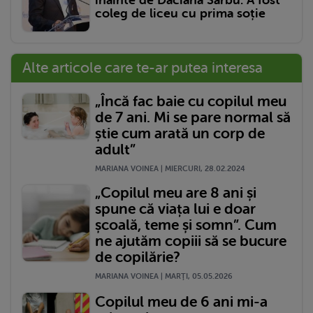
înainte de Daciana Sârbu. A fost
coleg de liceu cu prima soție
Alte articole care te-ar putea interesa
„Încă fac baie cu copilul meu
de 7 ani. Mi se pare normal să
știe cum arată un corp de
adult”
MARIANA VOINEA | MIERCURI, 28.02.2024
„Copilul meu are 8 ani și
spune că viața lui e doar
școală, teme și somn”. Cum
ne ajutăm copiii să se bucure
de copilărie?
MARIANA VOINEA | MARŢI, 05.05.2026
Copilul meu de 6 ani mi-a