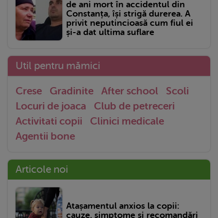
de ani mort în accidentul din
Constanța, își strigă durerea. A
privit neputincioasă cum fiul ei
și-a dat ultima suflare
Util pentru mămici
Crese
Gradinite
After school
Scoli
Locuri de joaca
Club de petreceri
Activitati copii
Clinici medicale
Agentii bone
Articole noi
Atașamentul anxios la copii:
cauze, simptome și recomandări