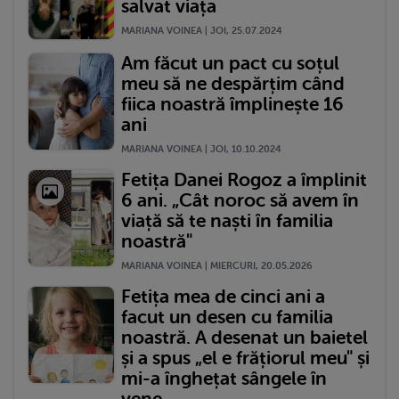
salvat viața
MARIANA VOINEA | JOI, 25.07.2024
Am făcut un pact cu soțul
meu să ne despărțim când
fiica noastră împlinește 16
ani
MARIANA VOINEA | JOI, 10.10.2024
Fetița Danei Rogoz a împlinit
6 ani. „Cât noroc să avem în
viață să te naști în familia
noastră"
MARIANA VOINEA | MIERCURI, 20.05.2026
Fetița mea de cinci ani a
facut un desen cu familia
noastră. A desenat un baietel
și a spus „el e frățiorul meu" și
mi-a înghețat sângele în
vene