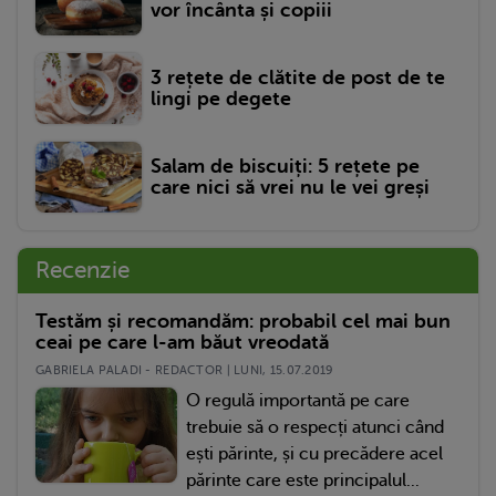
vor încânta și copiii
3 rețete de clătite de post de te
lingi pe degete
Salam de biscuiți: 5 rețete pe
care nici să vrei nu le vei greși
Recenzie
Testăm și recomandăm: probabil cel mai bun
ceai pe care l-am băut vreodată
GABRIELA PALADI - REDACTOR | LUNI, 15.07.2019
O regulă importantă pe care
trebuie să o respecți atunci când
ești părinte, și cu precădere acel
părinte care este principalul...