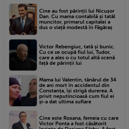
Cine au fost părinții lui Nicușor
Dan. Cu mama contabilă și tatăl
muncitor, primarul capitalei a
dus o viață modestă în Făgăraș
Victor Rebengiuc, tată și bunic.
Cu ce se ocupă fiul lui, Tudor,
care a ales o cu totul altă scenă
față de părinții lui
Mama lui Valentin, tânărul de 34
de ani mort în accidentul din
Constanța, își strigă durerea. A
privit neputincioasă cum fiul ei
și-a dat ultima suflare
Cine este Roxana, femeia cu care
Victor Ponta a fost căsătorit