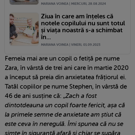
MARIANA VOINEA | MIERCURI, 28.08.2024
Ziua în care am înțeles că
notele copilului nu sunt totul
și viața noastră s-a schimbat
în...
MARIANA VOINEA | VINERI, 01.09.2023
Femeia mai are un copil o fetiță pe nume
Zara, în vârstă de trei ani care în martie 2020
a început să preia din anxietatea frățiorul ei.
Tatăl copiilor pe nume Stephen, în vârstă de
46 de ani susține că: „
Zach a fost
dintotdeauna un copil foarte fericit, așa că
la primele semne de anxietate am știut că
este ceva în neregulă. Îmi spunea că nu se
simte în siguranță afară și chiar se supăra