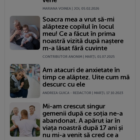
MARIANA VOINEA | JOI, 05.02.2026
Soacra mea a vrut să-mi
alăpteze copilul în locul
meu! Ce a făcut în prima
noastră vizită după naștere
m-a lăsat fără cuvinte
CONTRIBUTOR ANONIM | MARŢI, 01.07.2025
Am atacuri de anxietate în
timp ce alăptez. Uite cum mă
descurc cu ele
ANDREEA GUICA - REDACTOR | MARŢI, 17.10.2023
Mi-am crescut singur
gemenii după ce soția ne-a
abandonat. A apărut iar în
viața noastră după 17 ani și
nu mi-a venit să cred ce a