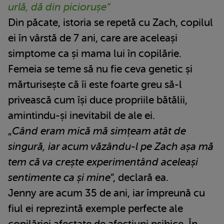
urlă, dă din piciorușe”
Din păcate, istoria se repetă cu Zach, copilul
ei în vârstă de 7 ani, care are aceleași
simptome ca și mama lui în copilărie.
Femeia se teme să nu fie ceva genetic și
mărturisește că îi este foarte greu să-l
privească cum își duce propriile bătălii,
amintindu-și inevitabil de ale ei.
„
Când eram mică mă simțeam atât de
singură, iar acum văzându-l pe Zach așa mă
tem că va crește experimentând aceleași
sentimente ca și mine
”, declară ea.
Jenny are acum 35 de ani, iar împreună cu
fiul ei reprezintă exemple perfecte ale
copilăriei afectate de afecțiuni psihice. În